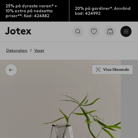
25% på dyraste varan* +
20% på gardiner*. Använd
10% extra på nedsatta
kod: 424992
priser**. Kod: 424882
Jotex
Gå
Gå
logotyp
till
till
-
favoritmarkerade
kundvagne
gå
produkter
Dekoration
Vaser
till
förstasidan
Visa liknande
Tillbaka