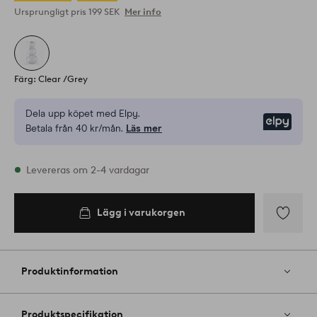
Ursprungligt pris
199 SEK
Mer info
Färg: Clear /Grey
Dela upp köpet med Elpy.
Elpy
Betala från 40 kr/mån.
Läs mer
I lager
Levereras om 2-4 vardagar
Lägg i varukorgen
Lägg i
varukorgen
Lägg
till
i
Produktinformation
favoriter
Produktspecifikation