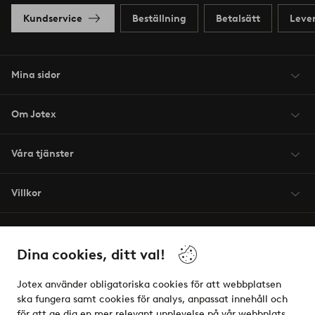
Kundservice
Beställning
Betalsätt
Leve
Mina sidor
Om Jotex
Våra tjänster
Villkor
Vänner
Dina cookies, ditt val!
Jotex använder obligatoriska cookies för att webbplatsen
ska fungera samt cookies för analys, anpassat innehåll och
för att ge dig en mer relevant upplevelse på vår webbplats.