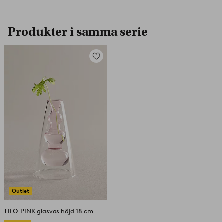
Produkter i samma serie
Lägg
till
i
favoriter
Outlet
TILO
PINK glasvas höjd 18 cm