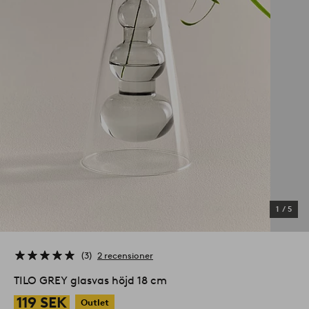
1
/
5
3
2 recensioner
TILO GREY glasvas höjd 18 cm
119 SEK
Outlet