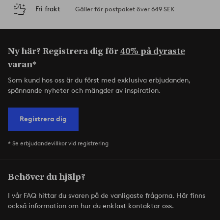
Fri frakt
Gäller för postpaket över 649 SEK
Ny här? Registrera dig för
40% på dyraste
varan*
Som kund hos oss är du först med exklusiva erbjudanden,
spännande nyheter och mängder av inspiration.
Registrera dig
* Se erbjudandevillkor vid registrering
Behöver du hjälp?
I vår FAQ hittar du svaren på de vanligaste frågorna. Här finns
också information om hur du enklast kontaktar oss.