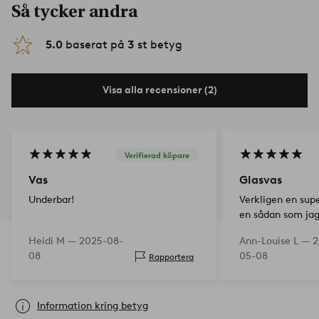
Så tycker andra
5.0
baserat på
3
st betyg
Visa alla recensioner (2)
Verifierad köpare
Vas
Glasvas
Underbar!
Verkligen en supe
en sådan som jag 
pryder sin plats
Heidi M —
2025-08-
Ann-Louise L —
2
vacker blombuke
08
05-08
Rapportera
Information kring betyg