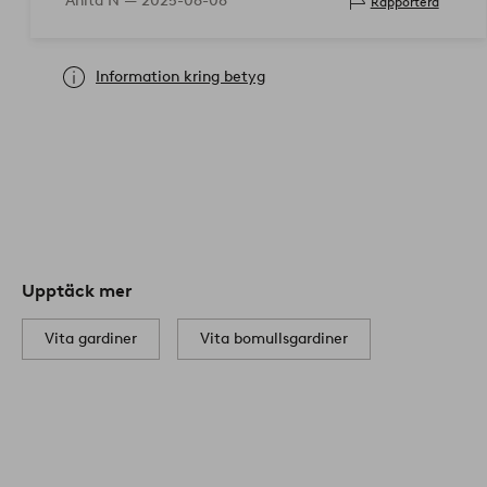
Anita N —
2025-06-08
Rapportera
Information kring betyg
Upptäck mer
Vita gardiner
Vita bomullsgardiner