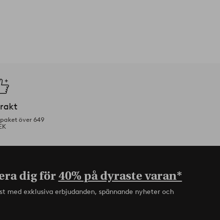
frakt
tpaket över 649
EK
era dig för
40% på dyraste varan*
rst med exklusiva erbjudanden, spännande nyheter och