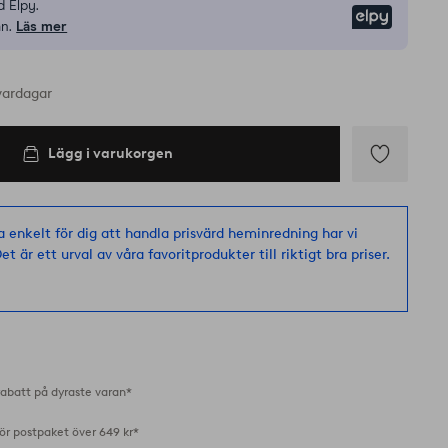
 Elpy.
Elpy
n.
Läs mer
vardagar
Lägg i varukorgen
Lägg
till
i
a enkelt för dig att handla prisvärd heminredning har vi
favoriter
et är ett urval av våra favoritprodukter till riktigt bra priser.
abatt på dyraste varan*
för postpaket över 649 kr*