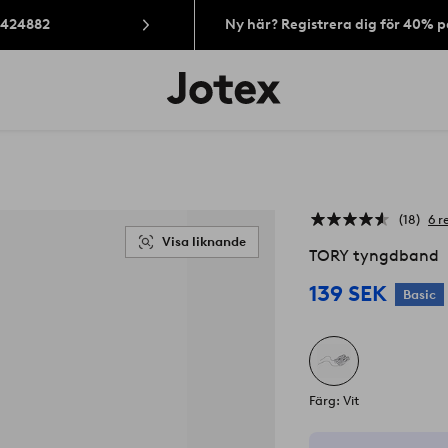
: 424882
Ny här? Registrera dig för 40% 
Jotex
logotyp
-
gå
till
förstasidan
18
6 r
Visa liknande
TORY tyngdband
139 SEK
Basic
Färg: Vit