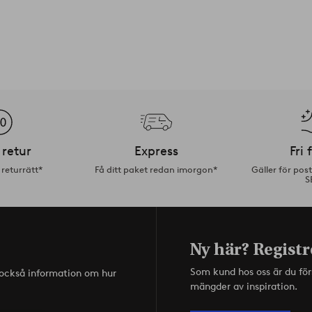
 retur
Express
Fri 
returrätt*
Få ditt paket redan imorgon*
Gäller för pos
S
Ny här? Registr
Som kund hos oss är du fö
s också information om hur
mängder av inspiration.