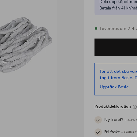
Dela upp köpet med
Betala från 41 kr/må
I lager
Levereras om 2-4 
För att det ska var
tagit fram Basic. D
Upptäck Basic
Produktdeklaration
Ny kund? -
40% r
Fri frakt -
Gäller 