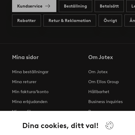
Kundservice
Beställning
Betalsätt
L
Rabatter
Retur & Reklamation
Övrigt
Ån
Mina sidor
Om Jotex
Mina beställningar
Om Jotex
Mina returer
Om Ellos Group
Min faktura/konto
Hållbarhet
Mina erbjudanden
Business inquiries
Min profil
Press
Tillgänglighetsredogöre
Dina cookies, ditt val!