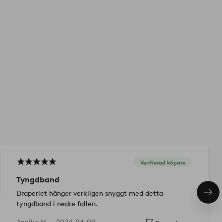
Verifierad köpare
Tyngdband
Draperiet hänger verkligen snyggt med detta
Näs
pro
tyngdband i nedre fallen.