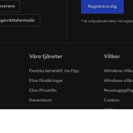
everans
Registrera dig
gerrättsformulär
* Se erbjudandevillkor vid regist
Våra tjänster
Villkor
Flexibla betalsätt via Elpy
Allmänna villk
Ellos Försäkringar
Allmänna villk
Ellos Privatlån
Personuppgifts
Presentkort
Cookies
Affiliate
lse