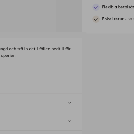
Flexibla betalsä
Enkel retur -
30 
gd och trä in det i fållen nedtill för
raperier.