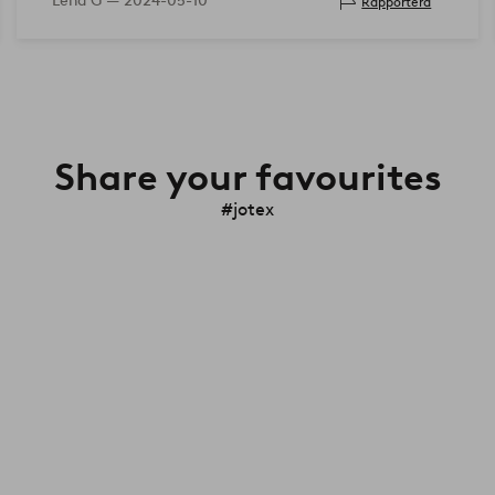
Lena G —
2024-05-10
Rapportera
Share your favourites
#jotex