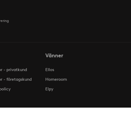
rering
Vänner
or - privatkund
Ellos
or - företagskund
Homeroom
policy
Elpy