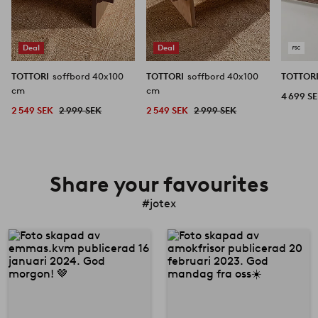
Deal
Deal
TOTTORI
soffbord 40x100
TOTTORI
soffbord 40x100
TOTTOR
cm
cm
4 699 S
2 549 SEK
2 999 SEK
2 549 SEK
2 999 SEK
Share your favourites
#jotex