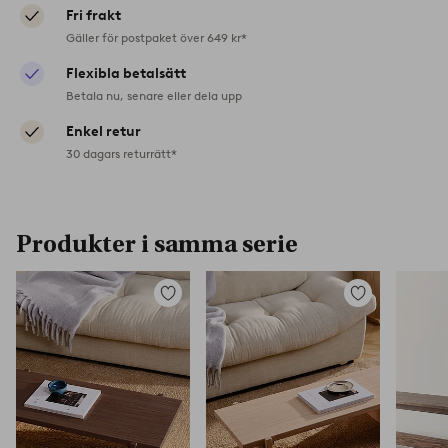
Fri frakt
Gäller för postpaket över 649 kr*
Flexibla betalsätt
Betala nu, senare eller dela upp
Enkel retur
30 dagars returrätt*
Produkter i samma serie
Lägg
Lägg
till
till
i
i
favoriter
favoriter