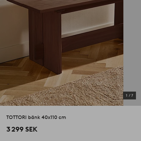
1
/
7
TOTTORI bänk 40x110 cm
3 299 SEK