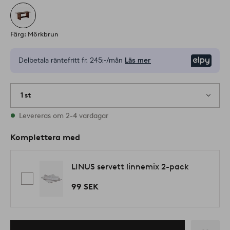
Färg: Mörkbrun
Delbetala räntefritt fr.
245:-/mån
Läs mer
Elpy
1 st
I lager
Levereras om 2-4 vardagar
Komplettera med
LINUS servett linnemix 2-pack
99 SEK