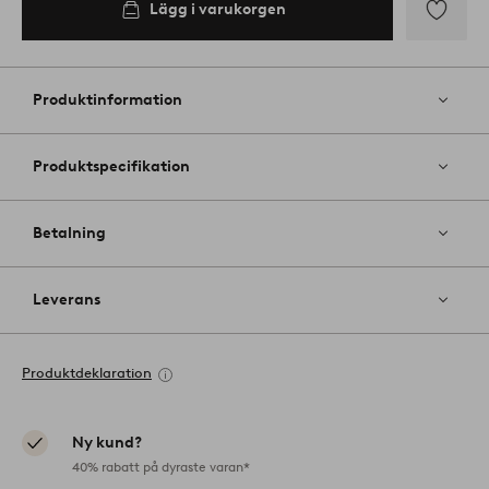
Lägg i varukorgen
Lägg
till
i
Produktinformation
favoriter
Produktspecifikation
Betalning
Leverans
Produktdeklaration
Ny kund?
40% rabatt på dyraste varan*