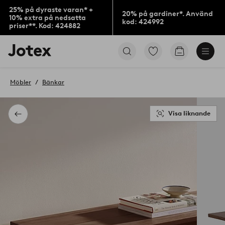
25% på dyraste varan* +
20% på gardiner*. Använd
10% extra på nedsatta
kod: 424992
priser**. Kod: 424882
Jotex
Gå
Gå
logotyp
till
till
-
favoritmarkerade
kundvagne
gå
produkter
Möbler
Bänkar
till
förstasidan
Visa liknande
Tillbaka