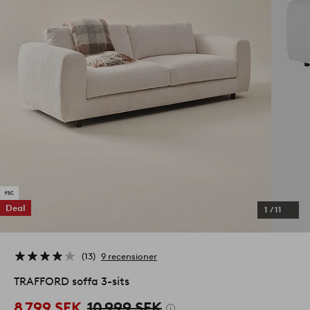
Deal
1
/
11
13
9 recensioner
TRAFFORD soffa 3-sits
8 799 SEK
10 999 SEK