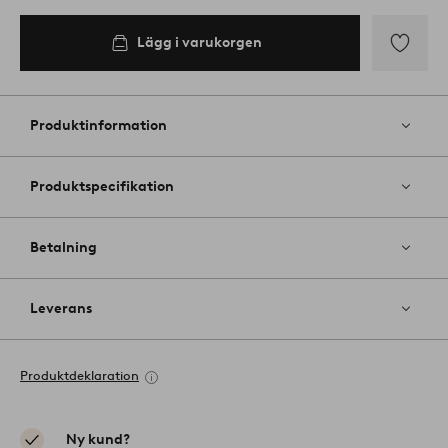
Lägg i varukorgen
Lägg
till
i
Produktinformation
favoriter
Produktspecifikation
Betalning
Leverans
Produktdeklaration
Ny kund?