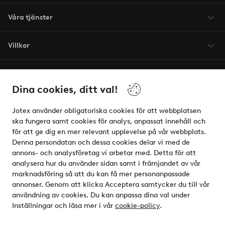
Våra tjänster
Villkor
Vänner
Dina cookies, ditt val!
Jotex använder obligatoriska cookies för att webbplatsen
ska fungera samt cookies för analys, anpassat innehåll och
för att ge dig en mer relevant upplevelse på vår webbplats.
Säkra betalningar - Betala direkt eller dela upp
Denna persondatan och dessa cookies delar vi med de
annons- och analysföretag vi arbetar med. Detta för att
Vill du veta mer om
våra betalalternativ
?
analysera hur du använder sidan samt i främjandet av vår
elpy
marknadsföring så att du kan få mer personanpassade
annonser. Genom att klicka Acceptera samtycker du till vår
användning av cookies. Du kan anpassa dina val under
Inställningar och läsa mer i vår
cookie-policy
.
Sverige - Välj land