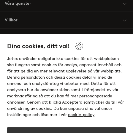
Våra tjänster
Villkor
Vänner
Dina cookies, ditt val!
Jotex använder obligatoriska cookies för att webbplatsen
ska fungera samt cookies för analys, anpassat innehåll och
för att ge dig en mer relevant upplevelse på vår webbplats.
Säkra betalningar - Betala direkt eller dela upp
Denna persondatan och dessa cookies delar vi med de
annons- och analysföretag vi arbetar med. Detta för att
Vill du veta mer om
våra betalalternativ
?
analysera hur du använder sidan samt i främjandet av vår
elpy
marknadsföring så att du kan få mer personanpassade
annonser. Genom att klicka Acceptera samtycker du till vår
användning av cookies. Du kan anpassa dina val under
Inställningar och läsa mer i vår
cookie-policy
.
Sverige - Välj land