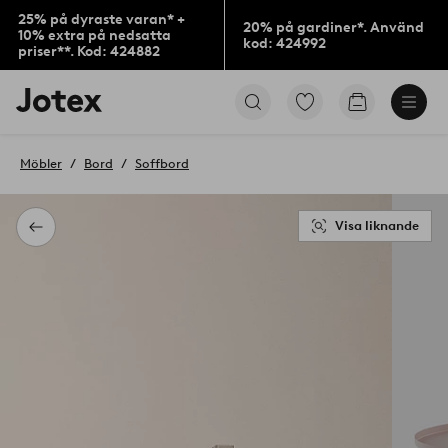
25% på dyraste varan* +
20% på gardiner*. Använd
10% extra på nedsatta
kod: 424992
priser**. Kod: 424882
Jotex
Gå
Gå
logotyp
till
till
-
favoritmarkerade
kundvagne
gå
produkter
Möbler
Bord
Soffbord
till
förstasidan
Visa liknande
Tillbaka