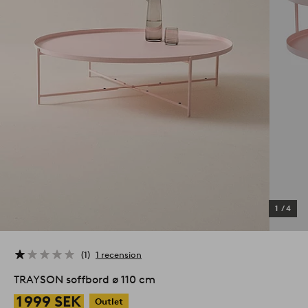
1
/
4
1
1 recension
TRAYSON soffbord ø 110 cm
1 999 SEK
Outlet