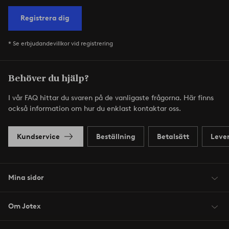
Registrera dig
* Se erbjudandevillkor vid registrering
Behöver du hjälp?
I vår FAQ hittar du svaren på de vanligaste frågorna. Här finns
också information om hur du enklast kontaktar oss.
Kundservice
Beställning
Betalsätt
Leve
Mina sidor
Om Jotex