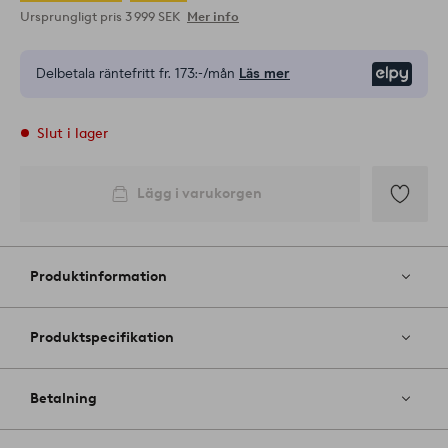
Ursprungligt pris
3 999 SEK
Mer info
Delbetala räntefritt fr.
173:-/mån
Läs mer
Elpy
Slut i lager
Lägg i varukorgen
Lägg
till
i
Produktinformation
favoriter
Produktspecifikation
Betalning