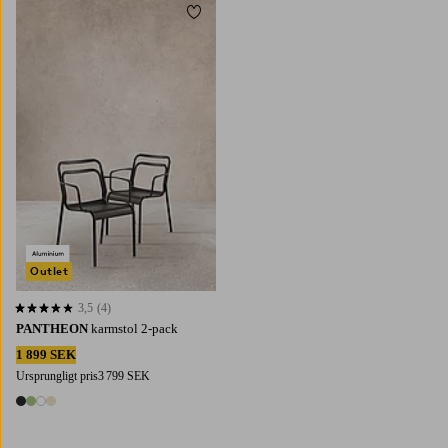
Lägg till i favoriter
Outlet
3,5
(4)
3,5 baserat på 4 st betyg
PANTHEON
karmstol 2-pack
1 899 SEK
Ursprungligt pris
3 799 SEK
4 färger