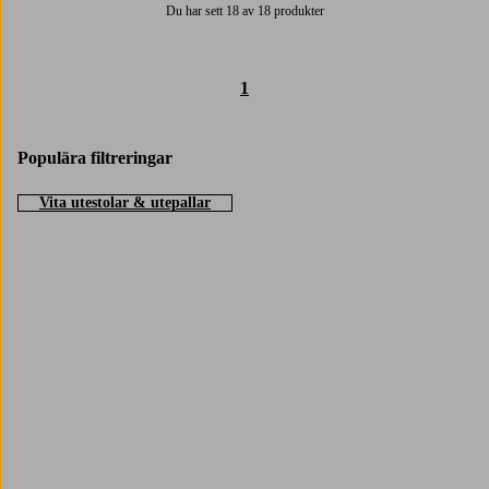
Du har sett 18 av 18 produkter
1
Populära filtreringar
Vita utestolar & utepallar
Trustpilot