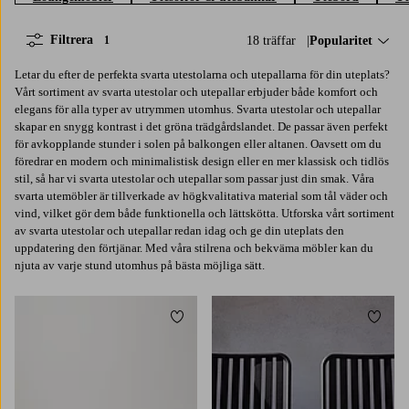
Filtrera
18 träffar
Sortera på:
Popularitet
1
Letar du efter de perfekta svarta utestolarna och utepallarna för din uteplats?
Vårt sortiment av svarta utestolar och utepallar erbjuder både komfort och
elegans för alla typer av utrymmen utomhus. Svarta utestolar och utepallar
skapar en snygg kontrast i det gröna trädgårdslandet. De passar även perfekt
för avkopplande stunder i solen på balkongen eller altanen. Oavsett om du
föredrar en modern och minimalistisk design eller en mer klassisk och tidlös
stil, så har vi svarta utestolar och utepallar som passar just din smak. Våra
svarta utemöbler är tillverkade av högkvalitativa material som tål väder och
vind, vilket gör dem både funktionella och lättskötta. Utforska vårt sortiment
av svarta utestolar och utepallar redan idag och ge din uteplats den
uppdatering den förtjänar. Med våra stilrena och bekväma möbler kan du
njuta av varje stund utomhus på bästa möjliga sätt.
Lägg till i favoriter
Lägg t