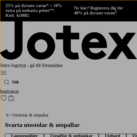
25% på dyraste varan* + 10%
Ny här? Registrera dig för
extra på nedsatta priser**.
40% på dyraste varan*
Kod: 424882
Jotex logotyp - gå till förstasidan
Meny
Sök
Inspiration
Gå till favoritmarkerade produkter
Gå till kundvagnen
Utestolar & utepallar
Svarta utestolar & utepallar
Loungemöbler
Utesoffor & utebänkar
Utebord
Ut