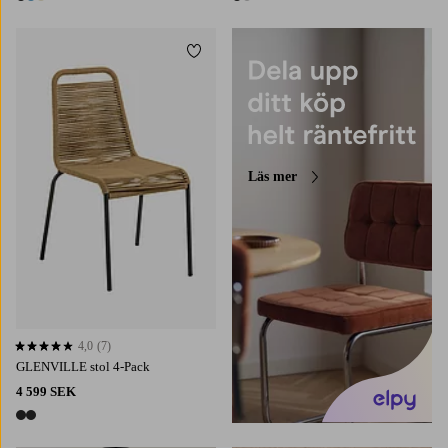
3 färger
2 färger
Lägg till i favoriter
Läs mer
4,0
(7)
4,0 baserat på 7 st betyg
GLENVILLE stol 4-Pack
4 599 SEK
2 färger