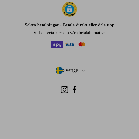
Säkra betalningar - Betala direkt eller dela upp
Vill du veta mer om
våra betalalternativ
?
elpy
visa
mastercard
Sverige
- Välj land
Instagram
Facebook