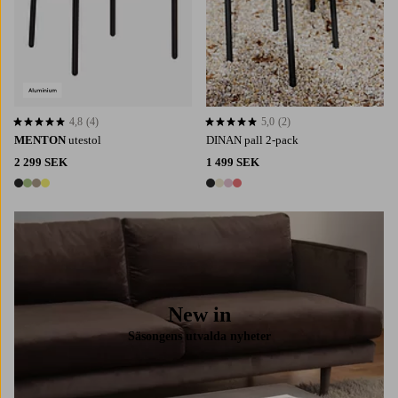
4,8
(4)
5,0
(2)
4,8 baserat på 4 st betyg
5,0 baserat på 2 st betyg
MENTON
utestol
DINAN pall 2-pack
2 299 SEK
1 499 SEK
4 färger
4 färger
New in
Säsongens utvalda nyheter