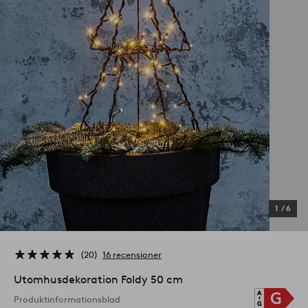
1
/
6
20
16 recensioner
Utomhusdekoration Foldy 50 cm
Produktinformationsblad