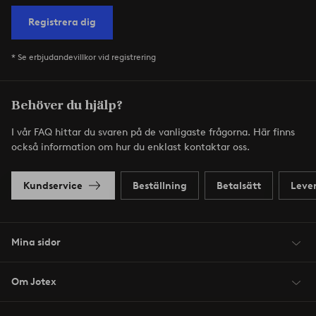
Registrera dig
* Se erbjudandevillkor vid registrering
Behöver du hjälp?
I vår FAQ hittar du svaren på de vanligaste frågorna. Här finns
också information om hur du enklast kontaktar oss.
Kundservice
Beställning
Betalsätt
Leve
Mina sidor
Om Jotex