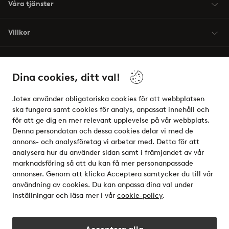
Våra tjänster
Villkor
Vänner
Dina cookies, ditt val!
Jotex använder obligatoriska cookies för att webbplatsen
ska fungera samt cookies för analys, anpassat innehåll och
för att ge dig en mer relevant upplevelse på vår webbplats.
Säkra betalningar - Betala direkt eller dela upp
Denna persondatan och dessa cookies delar vi med de
annons- och analysföretag vi arbetar med. Detta för att
Vill du veta mer om
våra betalalternativ
?
analysera hur du använder sidan samt i främjandet av vår
elpy
marknadsföring så att du kan få mer personanpassade
annonser. Genom att klicka Acceptera samtycker du till vår
användning av cookies. Du kan anpassa dina val under
Inställningar och läsa mer i vår
cookie-policy
.
Sverige - Välj land