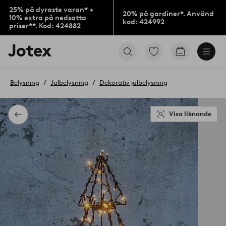
25% på dyraste varan* +
20% på gardiner*. Använd
10% extra på nedsatta
kod: 424992
priser**. Kod: 424882
Jotex
Gå
Gå
logotyp
till
till
-
favoritmarkerade
kundvagne
gå
produkter
Belysning
Julbelysning
Dekorativ julbelysning
till
förstasidan
Visa liknande
Tillbaka