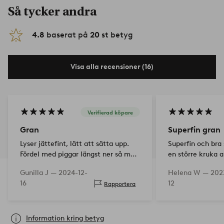
Så tycker andra
4.8
baserat på
20
st betyg
Visa alla recensioner (16)
Verifierad köpare
Gran
Superfin gran
Lyser jättefint, lätt att sätta upp.
Superfin och bra s
Fördel med piggar längst ner så man
en större kruka a
kan sätta den i en kruka eller i
Gunilla J —
2024-12-
Helena W —
202
gräsmattan.
16
12
Rapportera
Information kring betyg