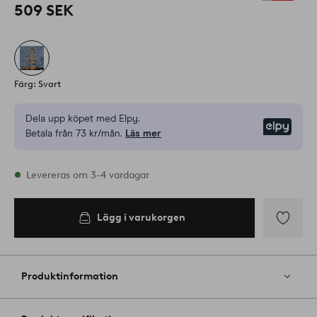
509 SEK
Färg: Svart
Dela upp köpet med Elpy.
Elpy
Betala från 73 kr/mån.
Läs mer
I lager
Levereras om 3-4 vardagar
Lägg i varukorgen
Lägg i
varukorgen
Lägg
till
i
Produktinformation
favoriter