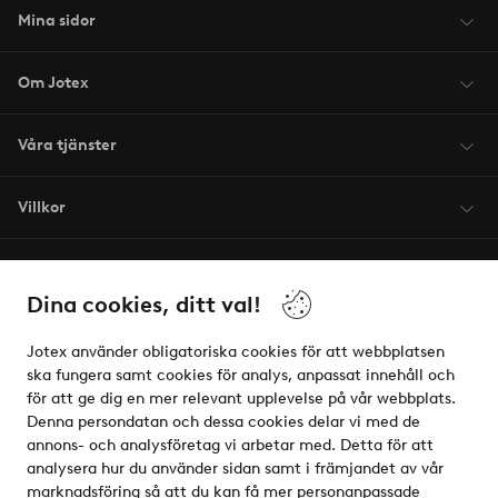
Mina sidor
Om Jotex
Våra tjänster
Villkor
Vänner
Dina cookies, ditt val!
Jotex använder obligatoriska cookies för att webbplatsen
ska fungera samt cookies för analys, anpassat innehåll och
för att ge dig en mer relevant upplevelse på vår webbplats.
Säkra betalningar - Betala direkt eller dela upp
Denna persondatan och dessa cookies delar vi med de
annons- och analysföretag vi arbetar med. Detta för att
Vill du veta mer om
våra betalalternativ
?
analysera hur du använder sidan samt i främjandet av vår
elpy
marknadsföring så att du kan få mer personanpassade