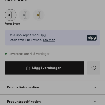
Färg: Svart
Dela upp köpet med Elpy.
Elpy
Betala från 148 kr/mån.
Läs mer
I lager
Levereras om 4-6 vardagar
Lägg i varukorgen
Lägg i
varukorgen
Lägg
till
i
Produktinformation
favoriter
Produktspecifikation