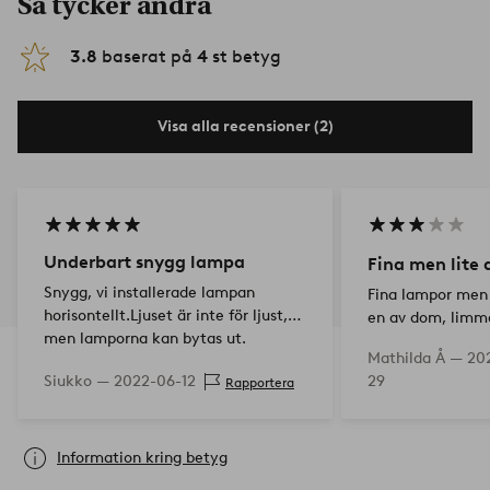
Så tycker andra
3.8
baserat på
4
st betyg
Visa alla recensioner (2)
Underbart snygg lampa
Fina men lite 
Snygg, vi installerade lampan
Fina lampor men 
horisontellt.Ljuset är inte för ljust,
en av dom, limme
men lamporna kan bytas ut.
skulle skruva fast
Mathilda Å —
202
limma själva he
Siukko —
2022-06-12
29
Rapportera
fina! Men bara li
tyvä…
Information kring betyg