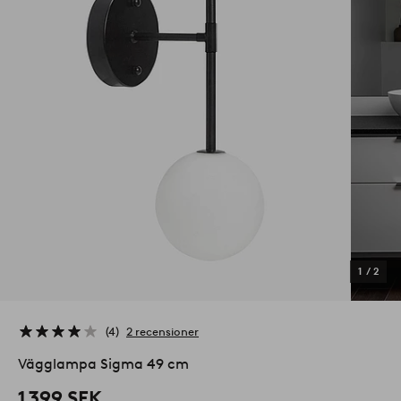
1
/
2
4
2 recensioner
Vägglampa Sigma 49 cm
1 399 SEK