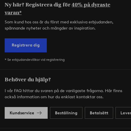
Ny här? Registrera dig för
40% på dyraste
varan*
Som kund hos oss är du först med exklusiva erbjudanden,
spännande nyheter och mängder av inspiration.
Registrera dig
* Se erbjudandevillkor vid registrering
Behöver du hjälp?
I vår FAQ hittar du svaren på de vanligaste frågorna. Här finns
också information om hur du enklast kontaktar oss.
Kundservice
Beställning
Betalsätt
Leve