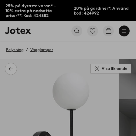
25% på dyraste varan* +
20% på gardiner*. Använd
10% extra på nedsatta
kod: 424992
priser**. Kod: 424882
Jotex
Gå
Gå
logotyp
till
till
-
favoritmarkerade
kundvagne
gå
produkter
Belysning
Vägglampor
till
förstasidan
Visa liknande
Tillbaka