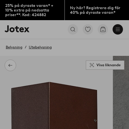
25% på dyraste varan* +
Ny här? Registrera dig för
10% extra på nedsatta
40% på dyraste varan*
priser**. Kod: 424882
Jotex
Gå
Gå
logotyp
till
till
-
favoritmarkerade
kundvagne
gå
produkter
Belysning
Utebelysning
till
förstasidan
Visa liknande
Tillbaka