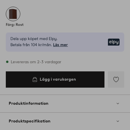
Färg: Rost
Dela upp köpet med Elpy.
Elpy
Betala från 104 kr/mån.
Läs mer
I lager
Levereras om 2-3 vardagar
Lägg i varukorgen
Lägg i
varukorgen
Lägg
till
i
Produktinformation
favoriter
Produktspecifikation