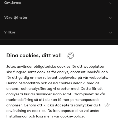
Om Jotex
Våra tjänster
Villkor
Vänner
Dina cookies, ditt val!
Jotex använder obligatoriska cookies för att webbplatsen
ska fungera samt cookies för analys, anpassat innehåll och
för att ge dig en mer relevant upplevelse på vår webbplats.
Säkra betalningar - Betala direkt eller dela upp
Denna persondatan och dessa cookies delar vi med de
annons- och analysföretag vi arbetar med. Detta för att
Vill du veta mer om
våra betalalternativ
?
analysera hur du använder sidan samt i främjandet av vår
elpy
marknadsföring så att du kan få mer personanpassade
annonser. Genom att klicka Acceptera samtycker du till vår
användning av cookies. Du kan anpassa dina val under
Inställningar och läsa mer i vår
cookie-policy
.