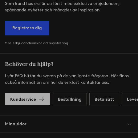
Som kund hos oss är du först med exklusiva erbjudanden,
spännande nyheter och mängder av inspiration.
Registrera dig
* Se erbjudandevillkor vid registrering
Behöver du hjälp?
I vår FAQ hittar du svaren på de vanligaste frågorna. Här finns
också information om hur du enklast kontaktar oss.
Kundservice
Beställning
Betalsätt
Leve
Mina sidor