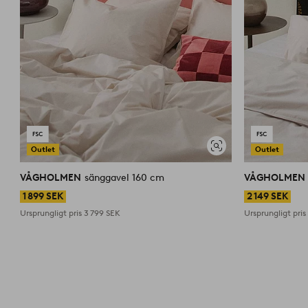
Outlet
Outlet
Visa
liknande
VÅGHOLMEN
sänggavel 160 cm
VÅGHOLMEN
1 899 SEK
2 149 SEK
Ursprungligt pris
3 799 SEK
Ursprungligt pri