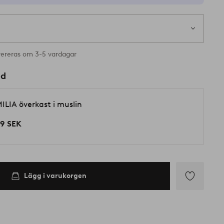
vereras om 3-5 vardagar
ed
ILIA överkast i muslin
9 SEK
Lägg i varukorgen
Lägg
till
i
favoriter