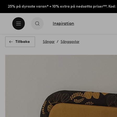
25% på dyraste varan* + 10% extra på nedsatta priser**. Kod
Inspiration
Tillbaka
Sängar
Sänggavlar