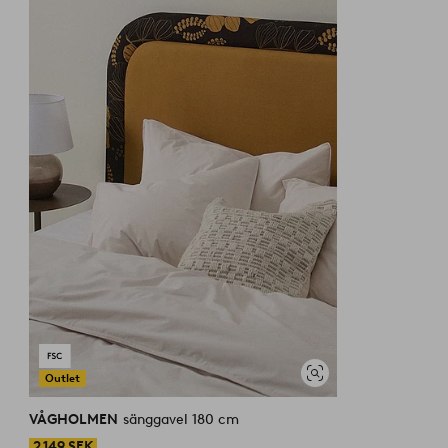
favoriter
Outlet
Visa
liknande
VÅGHOLMEN
sänggavel 180 cm
2 149 SEK