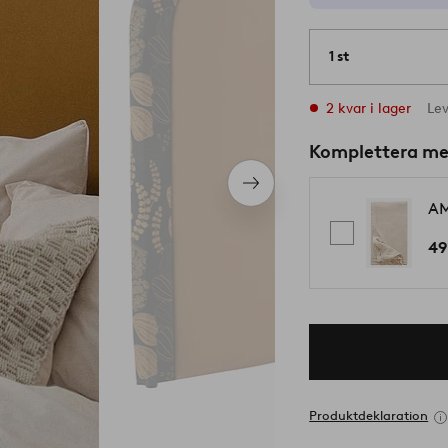
1 st
2 kvar i lager
Le
Komplettera m
Nästa
produkt
AM
49
Produktdeklaration