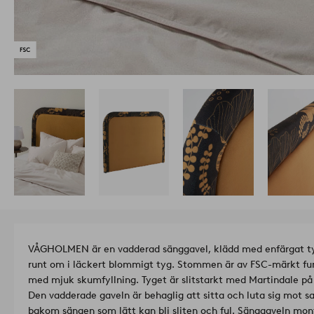
VÅGHOLMEN är en vadderad sänggavel, klädd med enfärgat t
runt om i läckert blommigt tyg. Stommen är av FSC-märkt f
med mjuk skumfyllning. Tyget är slitstarkt med Martindale på
Den vadderade gaveln är behaglig att sitta och luta sig mot 
bakom sängen som lätt kan bli sliten och ful. Sänggaveln mo