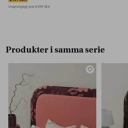
Ursprungligt pris
4 299 SEK
Produkter i samma serie
Lägg
till
i
favoriter