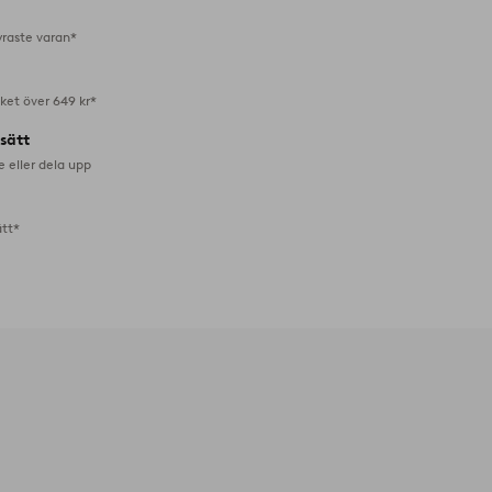
yraste varan*
aket över 649 kr*
lsätt
e eller dela upp
ätt*