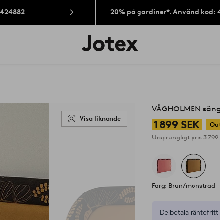
: 424882
20% på gardiner*. Använd kod: 
Jotex
logotyp
-
gå
till
förstasidan
VÅGHOLMEN sängg
Visa liknande
1 899 SEK
Out
Ursprungligt pris
3 799
Färg: Brun/mönstrad
Delbetala räntefritt 