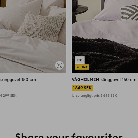
Outlet
Visa
liknande
sänggavel 180 cm
VÅGHOLMEN
sänggavel 160 cm
1 849 SEK
s
4 299 SEK
Ursprungligt pris
3 699 SEK
Share your favourites