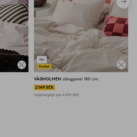
Nästa
produ
Outlet
Visa
Visa
liknande
liknande
VÅGHOLMEN
sänggavel 180 cm
V
2 149 SEK
1
Ursprungligt pris
4 299 SEK
U