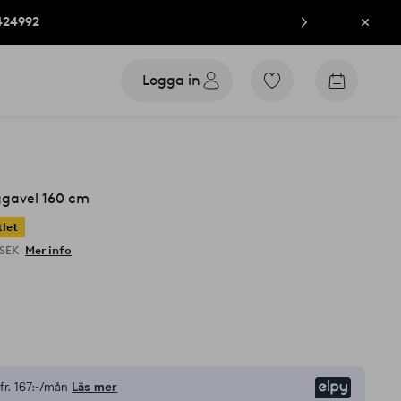
424992
Stän
Logga in
Gå
Gå
till
till
favoritmarkerade
kundvag
produkter
avel 160 cm
let
 SEK
Mer info
fr.
167:-/mån
Läs mer
Elpy