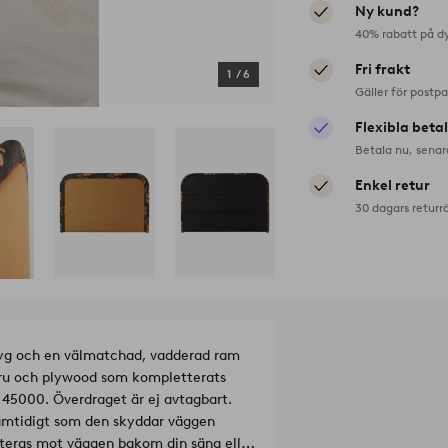
Ny kund?
40% rabatt på d
Fri frakt
1
/
6
Gäller för postp
Flexibla beta
Betala nu, senar
Enkel retur
30 dagars returr
yg och en välmatchad, vadderad ram
uru och plywood som kompletterats
 45000. Överdraget är ej avtagbart.
samtidigt som den skyddar väggen
nteras mot väggen bakom din säng eller