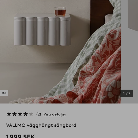
1
/
7
2
Visa detaljer
VALLMO vägghängt sängbord
1 999 SEK