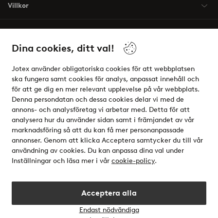
Villkor
Vänner
Dina cookies, ditt val!
Jotex använder obligatoriska cookies för att webbplatsen
ska fungera samt cookies för analys, anpassat innehåll och
för att ge dig en mer relevant upplevelse på vår webbplats.
Säkra betalningar - Betala direkt eller dela upp
Denna persondatan och dessa cookies delar vi med de
annons- och analysföretag vi arbetar med. Detta för att
Vill du veta mer om
våra betalalternativ
?
analysera hur du använder sidan samt i främjandet av vår
elpy
marknadsföring så att du kan få mer personanpassade
annonser. Genom att klicka Acceptera samtycker du till vår
användning av cookies. Du kan anpassa dina val under
Inställningar och läsa mer i vår
cookie-policy
.
Sverige - Välj land
Acceptera alla
Instagram
Facebook
Endast nödvändiga
Öppn