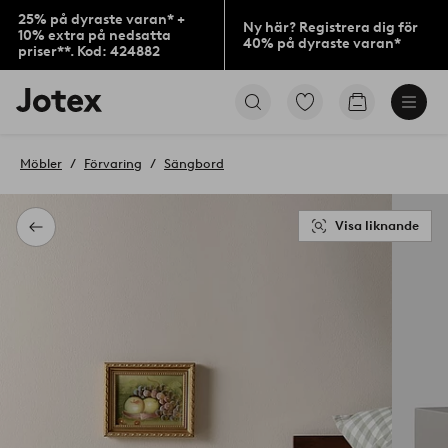
25% på dyraste varan* +
Ny här? Registrera dig för
10% extra på nedsatta
40% på dyraste varan*
priser**. Kod: 424882
Jotex
Gå
Gå
logotyp
till
till
-
favoritmarkerade
kundvagne
gå
produkter
Möbler
Förvaring
Sängbord
till
förstasidan
Visa liknande
Tillbaka