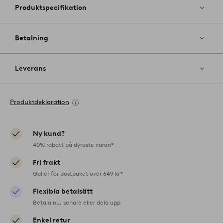
Produktspecifikation
Betalning
Leverans
Produktdeklaration
Ny kund?
40% rabatt på dyraste varan*
Fri frakt
Gäller för postpaket över 649 kr*
Flexibla betalsätt
Betala nu, senare eller dela upp
Enkel retur