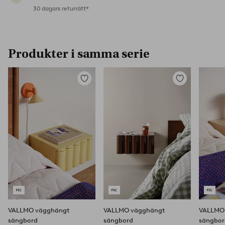
30 dagars returrätt*
Produkter i samma serie
Lägg
Lägg
till
till
i
i
favoriter
favoriter
VALLMO vägghängt
VALLMO vägghängt
VALLMO
sängbord
sängbord
sängbo