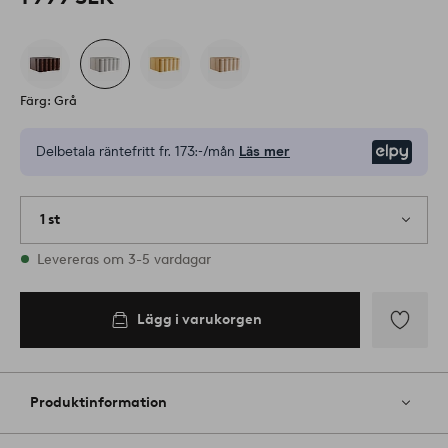
Färg: Grå
Delbetala räntefritt fr.
173:-/mån
Läs mer
Elpy
1 st
I lager
Levereras om 3-5 vardagar
Lägg i varukorgen
Lägg
till
i
Produktinformation
favoriter