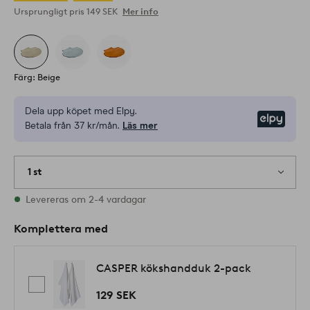
Ursprungligt pris
149 SEK
Mer info
Färg: Beige
Dela upp köpet med Elpy.
Elpy
Betala från 37 kr/mån.
Läs mer
1 st
I lager
Levereras om 2-4 vardagar
Komplettera med
CASPER kökshandduk 2-pack
129 SEK