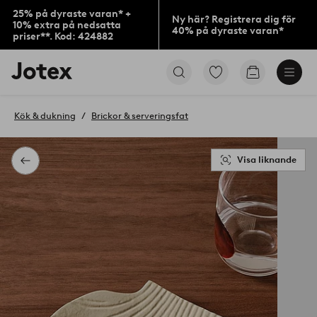
25% på dyraste varan* +
Ny här? Registrera dig för
10% extra på nedsatta
40% på dyraste varan*
priser**. Kod: 424882
Jotex
Gå
Gå
logotyp
till
till
-
favoritmarkerade
kundvagne
gå
produkter
Kök & dukning
Brickor & serveringsfat
till
förstasidan
Visa liknande
Tillbaka