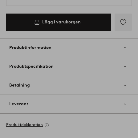
Lägg i varukorgen
Lägg
till
i
Produktinformation
favoriter
Produktspecifikation
Betalning
Leverans
Produktdeklaration