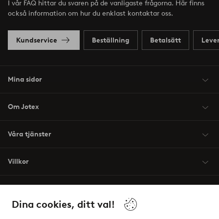
I vår FAQ hittar du svaren på de vanligaste frågorna. Här finns
också information om hur du enklast kontaktar oss.
Kundservice
Beställning
Betalsätt
Leve
Mina sidor
Om Jotex
Våra tjänster
Villkor
Vänner
Dina cookies, ditt val!