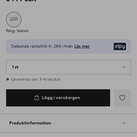
Färg: Valnöt
Delbetala räntefritt fr.
284:-/mån
Läs mer
Elpy
1 st
I lager
Levereras om 3-4 veckor
Lägg i varukorgen
Lägg
till
i
Produktinformation
favoriter