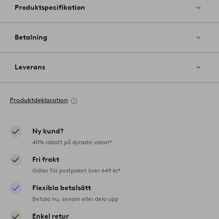
Produktspecifikation
Betalning
Leverans
Produktdeklaration
Ny kund?
40% rabatt på dyraste varan*
Fri frakt
Gäller för postpaket över 649 kr*
Flexibla betalsätt
Betala nu, senare eller dela upp
Enkel retur