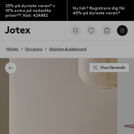
25% på dyraste varan* +
Ny här? Registrera dig för
10% extra på nedsatta
40% på dyraste varan*
priser**. Kod: 424882
Jotex
Gå
Gå
logotyp
till
till
-
favoritmarkerade
kundvagne
gå
produkter
Möbler
Förvaring
Skänkar & sideboard
till
förstasidan
Visa liknande
Tillbaka