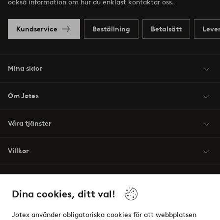
också information om hur du enklast kontaktar oss.
Kundservice
Beställning
Betalsätt
Leve
Mina sidor
Om Jotex
Våra tjänster
Villkor
Vänner
Dina cookies, ditt val!
Jotex använder obligatoriska cookies för att webbplatsen