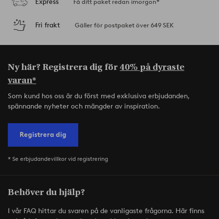
Express
Få ditt paket redan imorgon*
Fri frakt
Gäller för postpaket över 649 SEK
Ny här? Registrera dig för
40% på dyraste
varan*
Som kund hos oss är du först med exklusiva erbjudanden,
spännande nyheter och mängder av inspiration.
Registrera dig
* Se erbjudandevillkor vid registrering
Behöver du hjälp?
I vår FAQ hittar du svaren på de vanligaste frågorna. Här finns