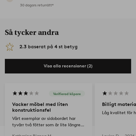
30 dagars returrätt*
Så tycker andra
2.3
baserat på
4
st betyg
Visa alla recensioner (2)
Verifierad köpare
Vacker möbel med liten
Billigt materia
konstruktionsfel
Låg kvalitet för 
Vårt exemplar av sidobordet har
tyvärr två fötter som är lite längre
än de andra. När det är fyllt med