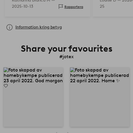
Katharina Bianca M —
Louise D —
2026
saker, vickar det dock inte längre,
2025-10-13
25
Rapportera
så vi har behållit det…
Information kring betyg
Share your favourites
#jotex