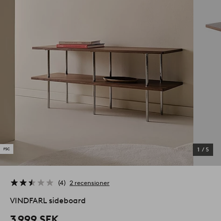
1
/
5
4
2 recensioner
VINDFARL sideboard
3 999 SEK