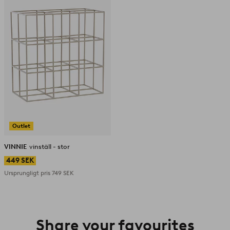
i
favoriter
Outlet
VINNIE
vinställ - stor
449 SEK
Ursprungligt pris
749 SEK
Share your favourites