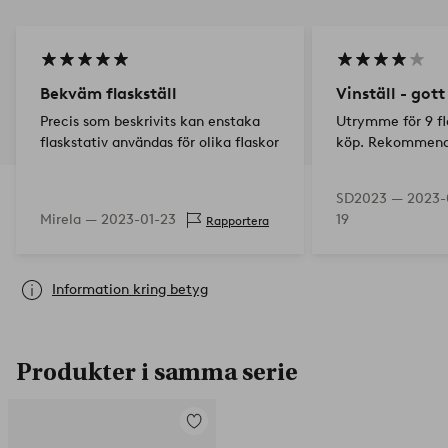
Bekväm flaskställ
Vinställ - got
Precis som beskrivits kan enstaka
Utrymme för 9 fla
flaskstativ användas för olika flaskor
köp. Rekommende
SD2023 —
2023-
Mirela —
2023-01-23
19
Rapportera
Information kring betyg
Produkter i samma serie
Lägg
till