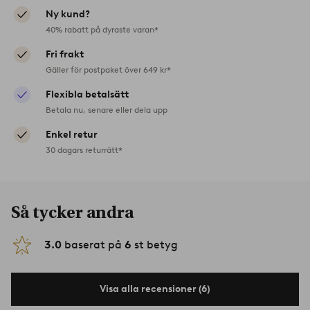
Ny kund?
40% rabatt på dyraste varan*
Fri frakt
Gäller för postpaket över 649 kr*
Flexibla betalsätt
Betala nu, senare eller dela upp
Enkel retur
30 dagars returrätt*
Så tycker andra
3.0
baserat på
6
st betyg
Visa alla recensioner (6)