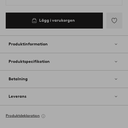
Lägg i varukorgen
Lägg
till
i
Produktinformation
favoriter
Produktspecifikation
Betalning
Leverans
Produktdeklaration