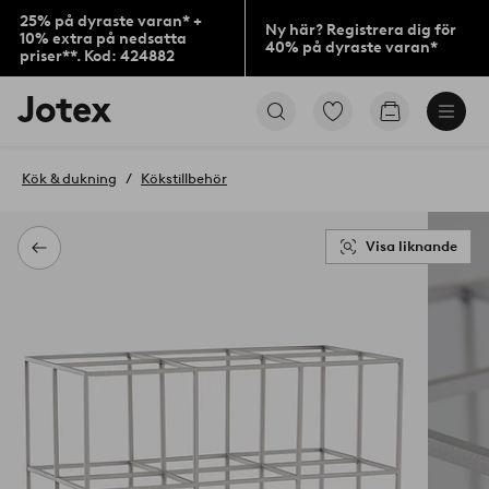
25% på dyraste varan* +
Ny här? Registrera dig för
10% extra på nedsatta
40% på dyraste varan*
priser**. Kod: 424882
Jotex
Gå
Gå
logotyp
till
till
-
favoritmarkerade
kundvagne
gå
produkter
Kök & dukning
Kökstillbehör
till
förstasidan
Visa liknande
Tillbaka