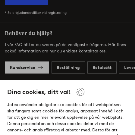
* Se erbjudandevillkor vid registrering
Behöver du hjälp?
I vår FAQ hittar du svaren på de vanligaste frågorna. Här finns
också information om hur du enklast kontaktar oss.
Kundservice
Beställning
Betalsätt
Leve
Dina cookies, ditt val!
Mina sidor
Jotex använder obligatoriska cookies för att webbplatsen
Om Jotex
ska fungera samt cookies för analys, anpassat innehåll och
för att ge dig en mer relevant upplevelse på vår webbplats.
Denna persondatan och dessa cookies delar vi med de
Våra tjänster
annons- och analysföretag vi arbetar med. Detta för att