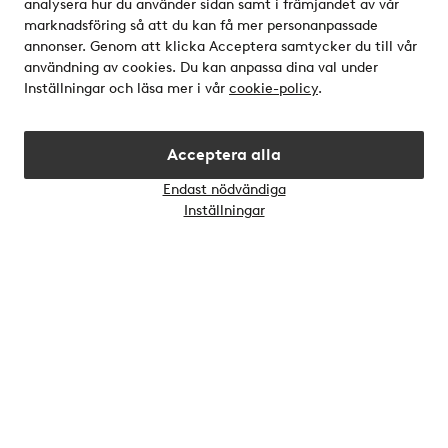
analysera hur du använder sidan samt i främjandet av vår
Villkor
marknadsföring så att du kan få mer personanpassade
annonser. Genom att klicka Acceptera samtycker du till vår
användning av cookies. Du kan anpassa dina val under
Vänner
Inställningar och läsa mer i vår
cookie-policy
.
Acceptera alla
Endast nödvändiga
Öppn
Inställningar
chatt
Säkra betalningar - Betala direkt eller dela upp
Vill du veta mer om
våra betalalternativ
?
elpy
Sverige - Välj land
Instagram
Facebook