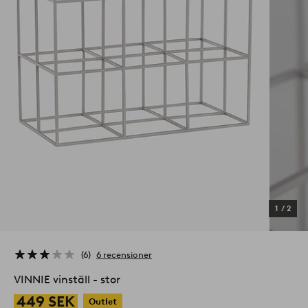
1
/
2
6
6 recensioner
VINNIE vinställ - stor
449 SEK
Outlet