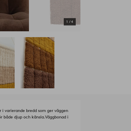
1
/
4
r i varierande bredd som ger väggen
ör både djup och känsla.
Väggbonad i