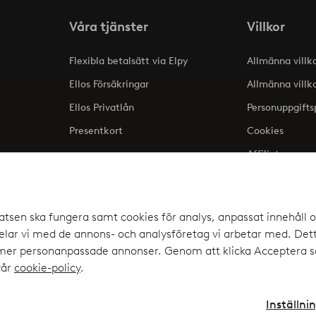
Våra tjänster
Villkor
Flexibla betalsätt via Elpy
Allmänna villk
Ellos Försäkringar
Allmänna villk
Ellos Privatlån
Personuppgifts
Presentkort
Cookies
Affiliate
lse
atsen ska fungera samt cookies för analys, anpassat innehåll o
ar vi med de annons- och analysföretag vi arbetar med. Detta
a upp
 mer personanpassade annonser. Genom att klicka Acceptera sa
elpy
vår
cookie-policy
.
Inställni
Instagram
Faceb
Sverige - Välj land