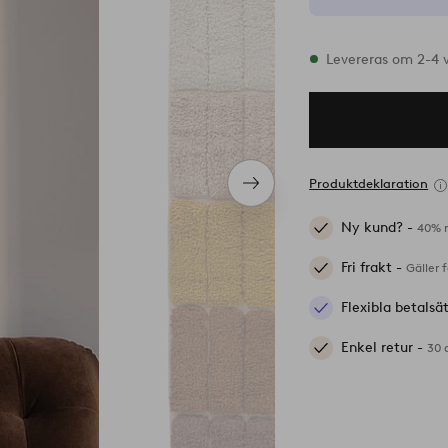
I lager
Levereras om 2-4 
Produktdeklaration
Nästa
produkt
Ny kund? -
40% r
Fri frakt -
Gäller 
Flexibla betalsä
Enkel retur -
30 