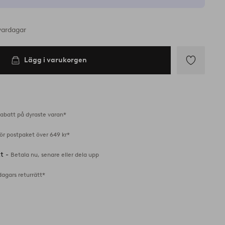
vardagar
Lägg i varukorgen
Lägg
till
i
favoriter
abatt på dyraste varan*
för postpaket över 649 kr*
tt -
Betala nu, senare eller dela upp
dagars returrätt*