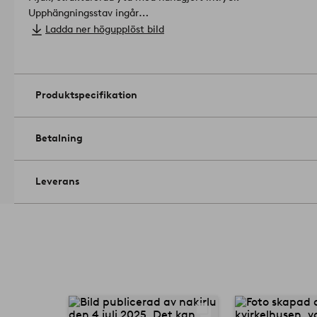
Upphängningsstav ingår
Passar i vardagsrum, sovrum och hall
Ladda ner högupplöst bild
Passar i de flesta inredningsstilar.
Material: bomull.
Hantverksteknik: tuftad.
Höjd 100 cm.
Bredd: 70 cm.
Skötselråd: Torkas av med lätt fuktad trasa.
Arti
Produktspecifikation
Betalning
Leverans