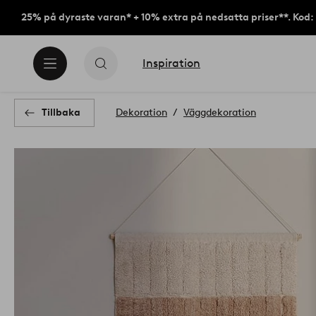
25% på dyraste varan* + 10% extra på nedsatta priser**. Kod
Inspiration
Tillbaka
Dekoration
Väggdekoration