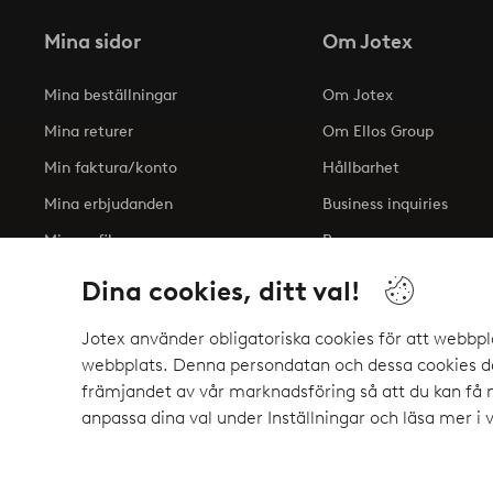
Mina sidor
Om Jotex
Mina beställningar
Om Jotex
Mina returer
Om Ellos Group
Min faktura/konto
Hållbarhet
Mina erbjudanden
Business inquiries
Min profil
Press
Tillgänglighetsredogöre
Dina cookies, ditt val!
Jotex använder obligatoriska cookies för att webbpl
webbplats. Denna persondatan och dessa cookies del
Säkra betalningar - Betala direkt eller del
främjandet av vår marknadsföring så att du kan få
Vill du veta mer om
våra betalalternativ
?
anpassa dina val under Inställningar och läsa mer i 