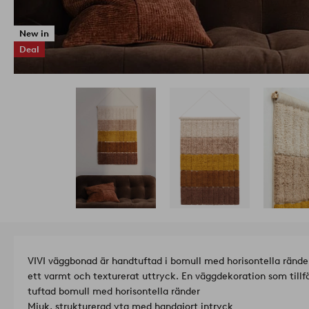
New in
Deal
VIVI väggbonad är handtuftad i bomull med horisontella rände
ett varmt och texturerat uttryck. En väggdekoration som tillf
tuftad bomull med horisontella ränder
Mjuk, strukturerad yta med handgjort intryck