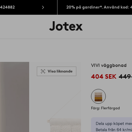
: 424882
20% på gardiner*. Använd kod: 
Jotex
logotyp
-
gå
till
förstasidan
VIVI väggbonad
Visa liknande
404 SEK
449
Färg: Flerfärgad
Dela upp köpet med
Betala från 64 kr/m