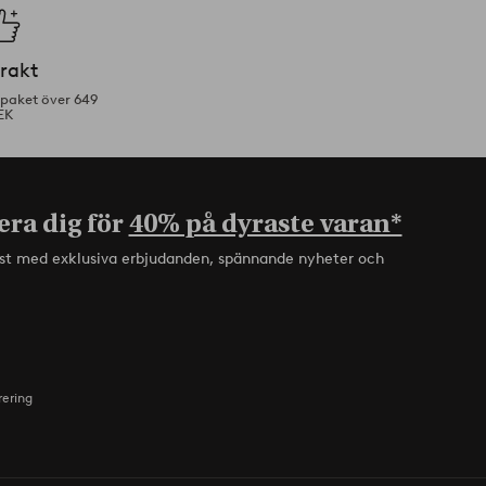
frakt
tpaket över 649
EK
era dig för
40% på dyraste varan*
rst med exklusiva erbjudanden, spännande nyheter och
rering