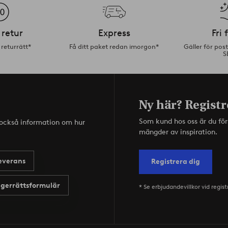
 retur
Express
Fri 
returrätt*
Få ditt paket redan imorgon*
Gäller för pos
S
Ny här? Registr
Som kund hos oss är du fö
s också information om hur
mängder av inspiration.
everans
Registrera dig
gerrättsformulär
* Se erbjudandevillkor vid regist