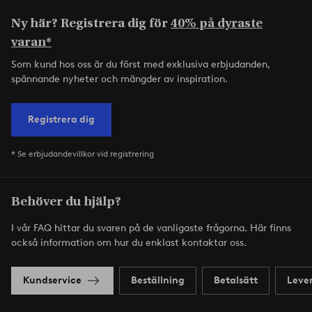
Ny här? Registrera dig för
40% på dyraste
varan*
Som kund hos oss är du först med exklusiva erbjudanden,
spännande nyheter och mängder av inspiration.
Registrera dig
* Se erbjudandevillkor vid registrering
Behöver du hjälp?
I vår FAQ hittar du svaren på de vanligaste frågorna. Här finns
också information om hur du enklast kontaktar oss.
Kundservice
Beställning
Betalsätt
Leve