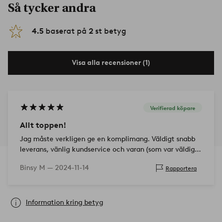
Så tycker andra
4.5
baserat på
2
st betyg
Visa alla recensioner (1)
Verifierad köpare
Allt toppen!
Jag måste verkligen ge en komplimang. Väldigt snabb
leverans, vänlig kundservice och varan (som var väldigt
väl förpackad!) ser ut som på bilderna. Lätt att bygga
Binsy M —
2024-11-14
Rapportera
ihop och snyggt att titta…
Information kring betyg