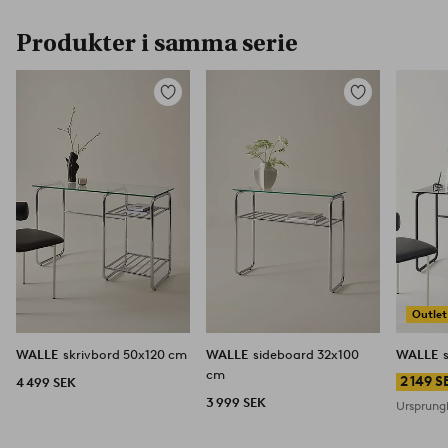
Produkter i samma serie
Lägg
Lägg
till
till
i
i
favoriter
favoriter
Outlet
WALLE
skrivbord 50x120 cm
WALLE
sideboard 32x100
WALLE
cm
2 149 S
4 499 SEK
3 999 SEK
Ursprungl