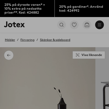
25% på dyraste varan* +
20% på gardiner*. Använd
10% extra på nedsatta
kod: 424992
priser**. Kod: 424882
Jotex
Gå
Gå
logotyp
till
till
-
favoritmarkerade
kundvagne
gå
produkter
Möbler
Förvaring
Skänkar & sideboard
till
förstasidan
Visa liknande
Tillbaka