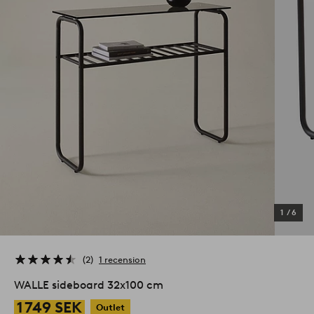
1
/
6
2
1 recension
WALLE sideboard 32x100 cm
1 749 SEK
Outlet