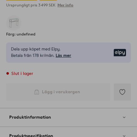
Ursprungligt pris
3 499 SEK
Mer info
Färg: undefined
Dela upp köpet med Elpy.
Elpy
Betala från 178 kr/mån.
Läs mer
Slut i lager
Lägg i varukorgen
Lägg
till
i
Produktinformation
favoriter
Produktspecifikation