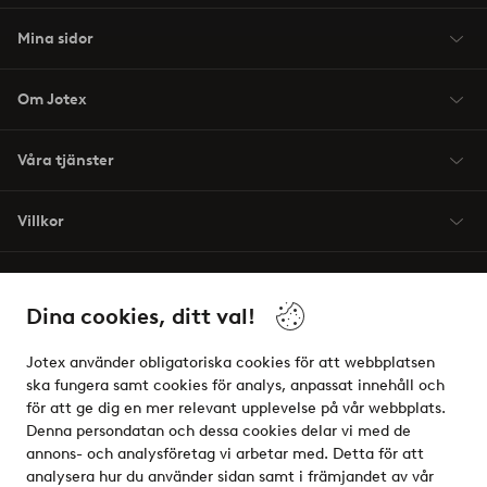
Mina sidor
Om Jotex
Våra tjänster
Villkor
Vänner
Dina cookies, ditt val!
Jotex använder obligatoriska cookies för att webbplatsen
ska fungera samt cookies för analys, anpassat innehåll och
för att ge dig en mer relevant upplevelse på vår webbplats.
Säkra betalningar - Betala direkt eller dela upp
Denna persondatan och dessa cookies delar vi med de
annons- och analysföretag vi arbetar med. Detta för att
Vill du veta mer om
våra betalalternativ
?
analysera hur du använder sidan samt i främjandet av vår