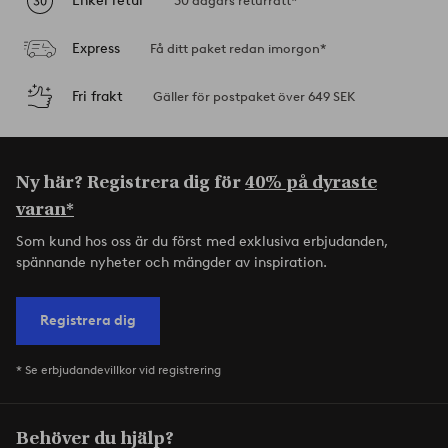
Enkel retur
30 dagars returrätt*
Express
Få ditt paket redan imorgon*
Fri frakt
Gäller för postpaket över 649 SEK
Ny här? Registrera dig för
40% på dyraste
varan*
Som kund hos oss är du först med exklusiva erbjudanden,
spännande nyheter och mängder av inspiration.
Registrera dig
* Se erbjudandevillkor vid registrering
Behöver du hjälp?