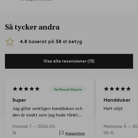
Så tycker andra
4.8
baserat på
38
st betyg
Visa alla recensioner (13)
Verifierad köpare
Super
Handdukar
Jag gillar verkligen handduken och
Helt nöjd
den är exakt som jag hade tänkt
mig.
Hannah T —
2026-05-
Marianne Å —
20
16
05-11
Rapportera