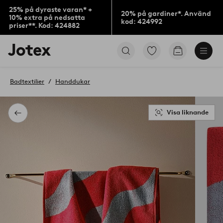
25% på dyraste varan* +
20% på gardiner*. Använd
10% extra på nedsatta
kod: 424992
priser**. Kod: 424882
Jotex
Gå
Gå
logotyp
till
till
-
favoritmarkerade
kundvagne
gå
produkter
Badtextilier
Handdukar
till
förstasidan
Visa liknande
Tillbaka