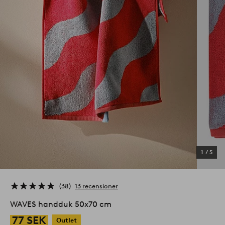
1
/
5
38
13 recensioner
WAVES handduk 50x70 cm
77 SEK
Outlet