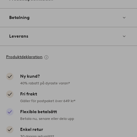
Betalning
Leverans
Produktdeklaration
Ny kund?
40% rabatt på dyraste varan*
Fri frakt
Gäller för postpaket över 649 kr*
Flexibla betalsätt
Betala nu, senare eller dela upp
Enkel retur
30 dagars returrätt*