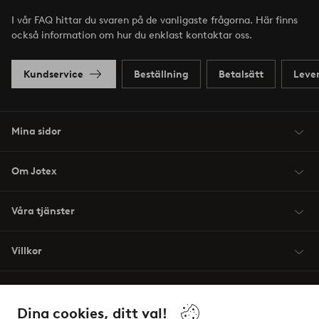
I vår FAQ hittar du svaren på de vanligaste frågorna. Här finns
också information om hur du enklast kontaktar oss.
Kundservice
Beställning
Betalsätt
Leve
Mina sidor
Om Jotex
Våra tjänster
Villkor
Vänner
Dina cookies, ditt val!