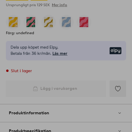
Ursprungligt pris
129 SEK
Mer info
Färg: undefined
Dela upp köpet med Elpy.
Elpy
Betala från 36 kr/mån.
Läs mer
Slut i lager
Lägg i varukorgen
Lägg
till
i
Produktinformation
favoriter
Produktspecifikation