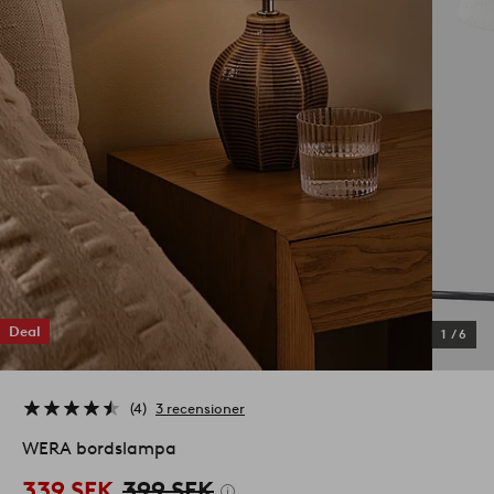
Deal
1
/
6
4
3 recensioner
WERA bordslampa
339 SEK
399 SEK