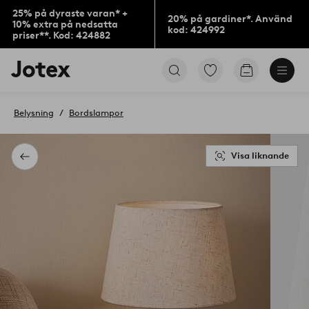
25% på dyraste varan* +
20% på gardiner*. Använd
10% extra på nedsatta
kod: 424992
priser**. Kod: 424882
Jotex
Gå
Gå
logotyp
till
till
-
favoritmarkerade
kundvagne
gå
produkter
Belysning
Bordslampor
till
förstasidan
Visa liknande
Tillbaka