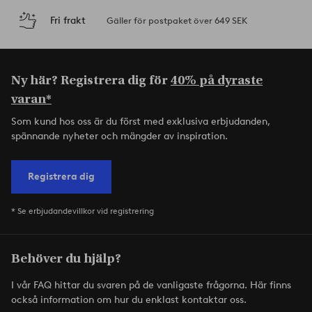
Fri frakt
Gäller för postpaket över 649 SEK
Ny här? Registrera dig för
40% på dyraste
varan*
Som kund hos oss är du först med exklusiva erbjudanden,
spännande nyheter och mängder av inspiration.
Registrera dig
* Se erbjudandevillkor vid registrering
Behöver du hjälp?
I vår FAQ hittar du svaren på de vanligaste frågorna. Här finns
också information om hur du enklast kontaktar oss.