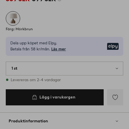
Färg: Mörkbrun
Dela upp köpet med Elpy.
Elpy
Betala från 58 kr/mån.
Läs mer
1 st
I lager
Levereras om 2-4 vardagar
Lägg i varukorgen
Lägg
till
i
Produktinformation
favoriter