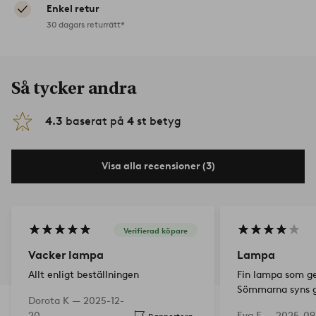
Enkel retur
30 dagars returrätt*
Så tycker andra
4.3
baserat på
4
st betyg
Visa alla recensioner (3)
Verifierad köpare
Vacker lampa
Lampa
Allt enligt beställningen
Fin lampa som ge
Sömmarna syns g
Dorota K —
2025-12-
skärmen men fö v
20
Eva E —
2025-09