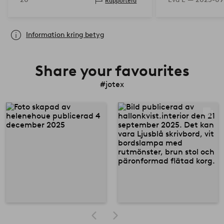
Rapportera
Information kring betyg
Share your favourites
#jotex