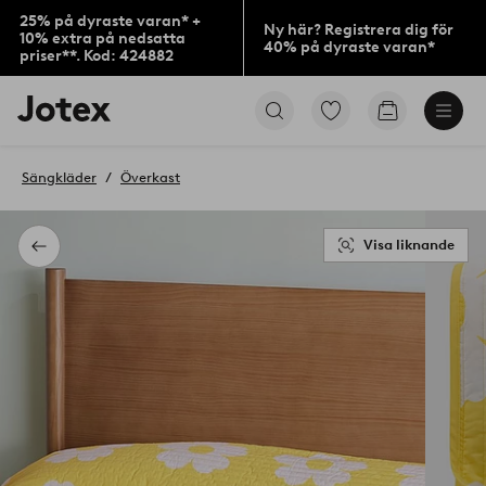
25% på dyraste varan* +
Ny här? Registrera dig för
10% extra på nedsatta
40% på dyraste varan*
priser**. Kod: 424882
Jotex
Gå
Gå
logotyp
till
till
-
favoritmarkerade
kundvagne
gå
produkter
Sängkläder
Överkast
till
förstasidan
Visa liknande
Tillbaka