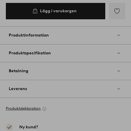
Lägg i varukorgen
Lägg
till
i
Produktinformation
favoriter
Produktspecifikation
Betalning
Leverans
Produktdeklaration
Ny kund?