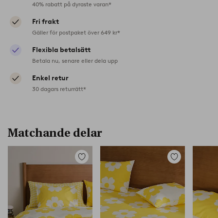
40% rabatt på dyraste varan*
Fri frakt
Gäller för postpaket över 649 kr*
Flexibla betalsätt
Betala nu, senare eller dela upp
Enkel retur
30 dagars returrätt*
Matchande delar
Lägg
Lägg
till
till
i
i
favoriter
favoriter