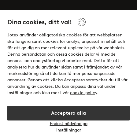
Vänner
Dina cookies, ditt val!
Jotex använder obligatoriska cookies för att webbplatsen
ska fungera samt cookies för analys, anpassat innehåll och
för att ge dig en mer relevant upplevelse på vår webbplats.
Säkra betalningar - Betala direkt eller dela upp
Denna persondatan och dessa cookies delar vi med de
annons- och analysföretag vi arbetar med. Detta för att
Vill du veta mer om
våra betalalternativ
?
analysera hur du använder sidan samt i främjandet av vår
elpy
marknadsföring så att du kan få mer personanpassade
annonser. Genom att klicka Acceptera samtycker du till vår
användning av cookies. Du kan anpassa dina val under
Inställningar och läsa mer i vår
cookie-policy
.
Sverige - Välj land
Acceptera alla
Instagram
Facebook
Endast nödvändiga
Öppn
Inställningar
chatt