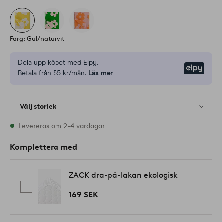
Färg: Gul/naturvit
Dela upp köpet med Elpy.
Elpy
Betala från 55 kr/mån.
Läs mer
Välj storlek
Alla storlekar finns i lager
Levereras om 2-4 vardagar
Komplettera med
ZACK dra-på-lakan ekologisk
169 SEK