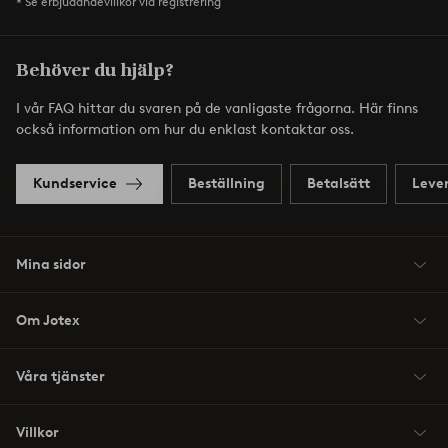
* Se erbjudandevillkor vid registrering
Behöver du hjälp?
I vår FAQ hittar du svaren på de vanligaste frågorna. Här finns
också information om hur du enklast kontaktar oss.
Kundservice
Beställning
Betalsätt
Leve
Mina sidor
Om Jotex
Våra tjänster
Villkor