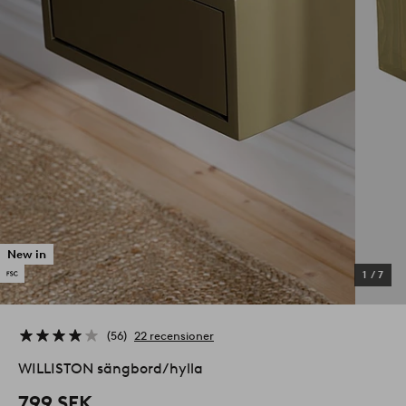
New in
1
/
7
56
22 recensioner
WILLISTON sängbord/hylla
799 SEK