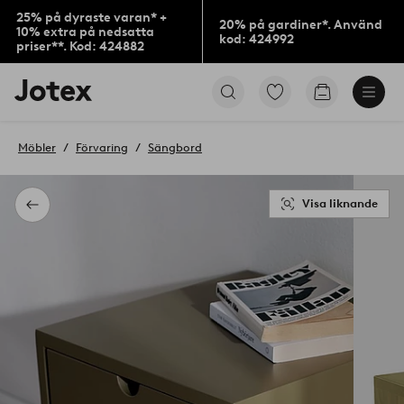
25% på dyraste varan* +
20% på gardiner*. Använd
10% extra på nedsatta
kod: 424992
priser**. Kod: 424882
Jotex
Gå
Gå
logotyp
till
till
-
favoritmarkerade
kundvagne
gå
produkter
Möbler
Förvaring
Sängbord
till
förstasidan
Visa liknande
Tillbaka