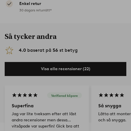
Enkel retur
30 dagars returrätt*
Så tycker andra
4.0
baserat på
56
st betyg
Visa alla recensioner (22)
Verifierad köpare
Superfina
Så snygga
Jag var lite tveksam efter att läst
Lätta att monte
andra recensioner men dessa
och så snygga.
vitsåpade var superfin! Gick bra att