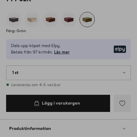
Färg: Grön
Dela upp köpet med Elpy.
Elpy
Betala från 97 kr/mån.
Läs mer
1 st
I lager
Levereras om 4-5 veckor
Lägg i varukorgen
Lägg
till
i
Produktinformation
favoriter