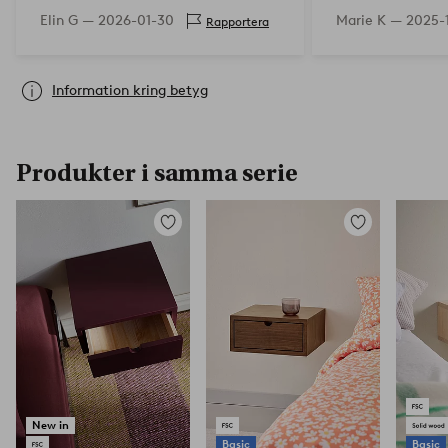
montera och man får med skruvar
Elin G —
2026-01-30
Marie K —
2025-
Rapportera
för att se till att "lådan" sitter fast
med väggfästet me…
Information kring betyg
Produkter i samma serie
Lägg
Lägg
till
till
i
i
favoriter
favoriter
New in
Basic
Basic