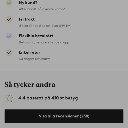
Ny kund?
40% rabatt på dyraste varan*
Fri frakt
Gäller för postpaket över 649 kr*
Flexibla betalsätt
Betala nu, senare eller dela upp
Enkel retur
30 dagars returrätt*
Så tycker andra
4.4
baserat på
410
st betyg
Visa alla recensioner (238)