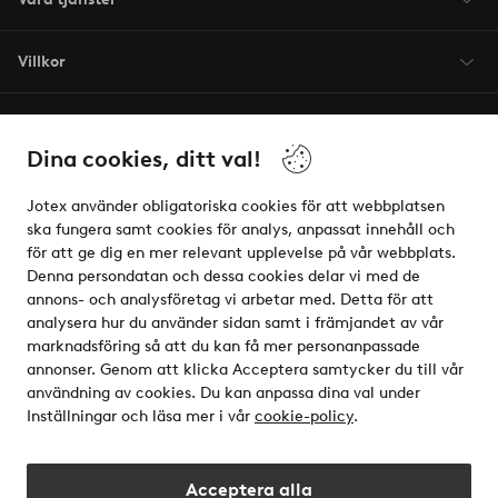
Villkor
Vänner
Dina cookies, ditt val!
Jotex använder obligatoriska cookies för att webbplatsen
ska fungera samt cookies för analys, anpassat innehåll och
för att ge dig en mer relevant upplevelse på vår webbplats.
Säkra betalningar - Betala direkt eller dela upp
Denna persondatan och dessa cookies delar vi med de
annons- och analysföretag vi arbetar med. Detta för att
Vill du veta mer om
våra betalalternativ
?
analysera hur du använder sidan samt i främjandet av vår
elpy
marknadsföring så att du kan få mer personanpassade
annonser. Genom att klicka Acceptera samtycker du till vår
användning av cookies. Du kan anpassa dina val under
Inställningar och läsa mer i vår
cookie-policy
.
Sverige - Välj land
Acceptera alla