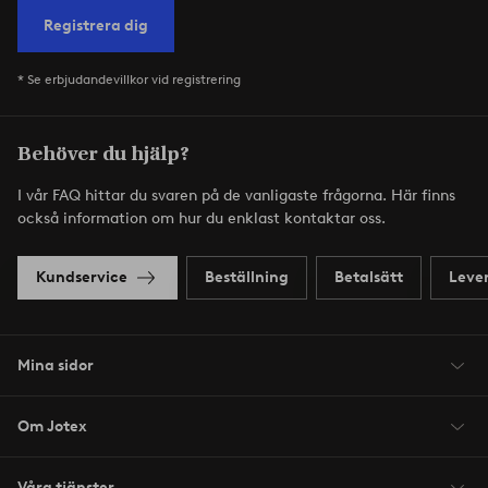
Registrera dig
* Se erbjudandevillkor vid registrering
Behöver du hjälp?
I vår FAQ hittar du svaren på de vanligaste frågorna. Här finns
också information om hur du enklast kontaktar oss.
Kundservice
Beställning
Betalsätt
Leve
Mina sidor
Om Jotex
Våra tjänster