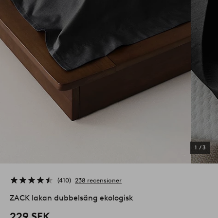
1
/
3
410
238 recensioner
ZACK lakan dubbelsäng ekologisk
229 SEK