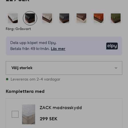
Färg: Gråsvart
Dela upp köpet med Elpy.
Elpy
Betala från 49 kr/mån.
Läs mer
Välj storlek
Alla storlekar finns i lager
Levereras om 2-4 vardagar
Komplettera med
ZACK madrasskydd
299 SEK