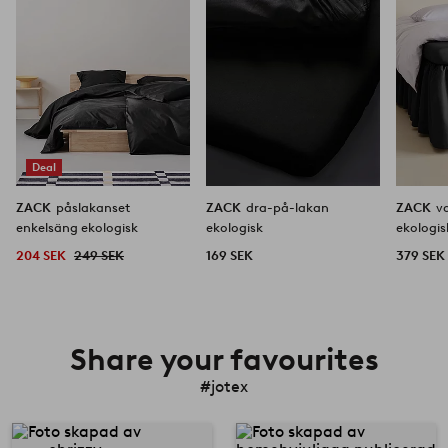
Deal
ZACK
påslakanset
ZACK
dra-på-lakan
ZACK
v
enkelsäng ekologisk
ekologisk
ekologis
204 SEK
249 SEK
169 SEK
379 SEK
Share your favourites
#jotex