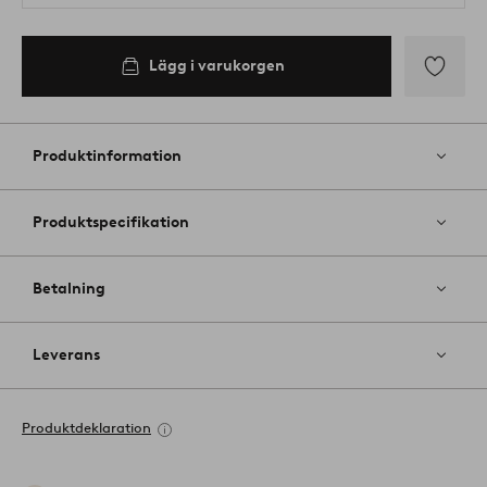
Lägg i varukorgen
Lägg
till
i
Produktinformation
favoriter
Produktspecifikation
Betalning
Leverans
Produktdeklaration