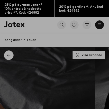
25% på dyraste varan* +
20% på gardiner*. Använd
10% extra på nedsatta
kod: 424992
priser**. Kod: 424882
Jotex
Gå
Gå
logotyp
till
till
-
favoritmarkerade
kundvagne
gå
produkter
Sängkläder
Lakan
till
förstasidan
Visa liknande
Tillbaka