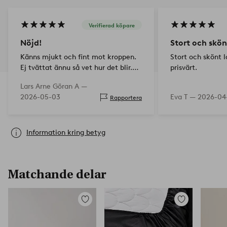
Verifierad köpare
Nöjd!
Stort och skön
Känns mjukt och fint mot kroppen.
Stort och skönt 
Ej tvättat ännu så vet hur det blir.
prisvärt.
Lika väl nöjd med köpet. Prisvärt!
Lars Arne Göran A —
2026-05-03
Eva T —
2026-04-
Rapportera
Information kring betyg
Matchande delar
Lägg
Lägg
till
till
i
i
favoriter
favoriter