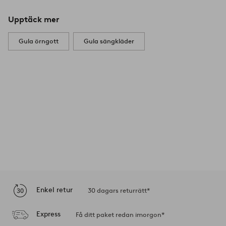
Upptäck mer
Gula örngott
Gula sängkläder
Enkel retur
30 dagars returrätt*
Express
Få ditt paket redan imorgon*