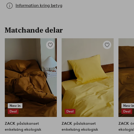
Information kring betyg
Matchande delar
Lägg
Lägg
till
till
i
i
favoriter
favoriter
New in
New i
Deal
Deal
Deal
ZACK
påslakanset
ZACK
påslakanset
ZACK
ö
enkelsäng ekologisk
enkelsäng ekologisk
ekologis