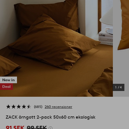
New in
Deal
1
/
4
685
260 recensioner
ZACK örngott 2-pack 50x60 cm ekologisk
91 SEK
99 SEK