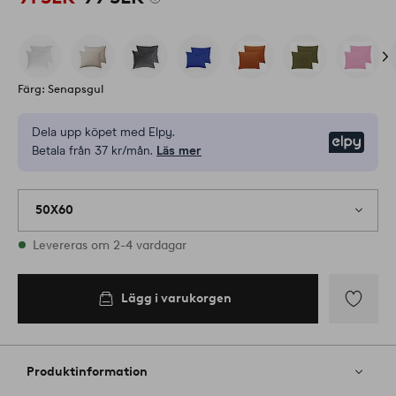
Färg: Senapsgul
Dela upp köpet med Elpy.
Elpy
Betala från 37 kr/mån.
Läs mer
50X60
I lager
Levereras om 2-4 vardagar
Lägg i varukorgen
Lägg i
varukorgen
Lägg
till
i
Produktinformation
favoriter