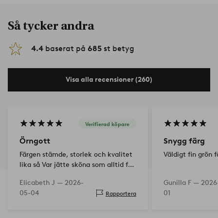
Så tycker andra
4.4
baserat på
685
st betyg
Visa alla recensioner (260)
Verifierad köpare
Örngott
Snygg färg
Färgen stämde, storlek och kvalitet
Väldigt fin grön f
lika så Var jätte sköna som alltid få
nya fräscha sängkläder 👍👌
Elicabeth J —
2026-
Gunilla F —
2026
05-04
01
Rapportera