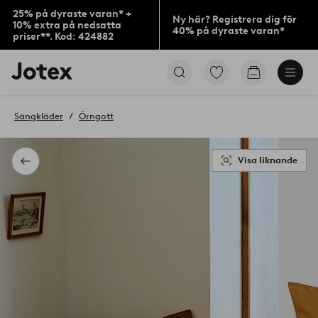
25% på dyraste varan* +
Ny här? Registrera dig för
10% extra på nedsatta
40% på dyraste varan*
priser**. Kod: 424882
Jotex
Gå
Gå
logotyp
till
till
-
favoritmarkerade
kundvagne
gå
produkter
Sängkläder
Örngott
till
förstasidan
Visa liknande
Tillbaka