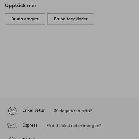
Upptäck mer
Bruna örngott
Bruna sängkläder
Enkel retur
30 dagars returrätt*
Express
Få ditt paket redan imorgon*