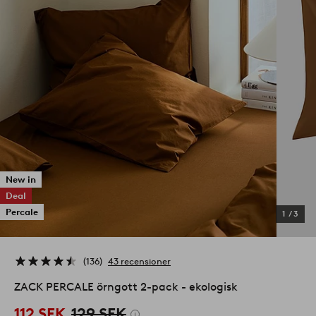
New in
Deal
Percale
1
/
3
136
43 recensioner
ZACK PERCALE örngott 2-pack - ekologisk
112 SEK
129 SEK