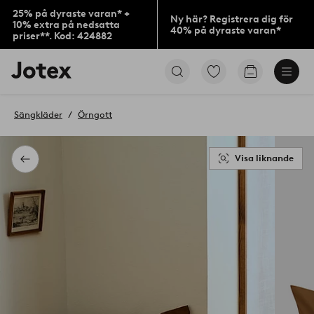
25% på dyraste varan* +
Ny här? Registrera dig för
10% extra på nedsatta
40% på dyraste varan*
priser**. Kod: 424882
Jotex
Gå
Gå
logotyp
till
till
-
favoritmarkerade
kundvagne
gå
produkter
Sängkläder
Örngott
till
förstasidan
Visa liknande
Tillbaka