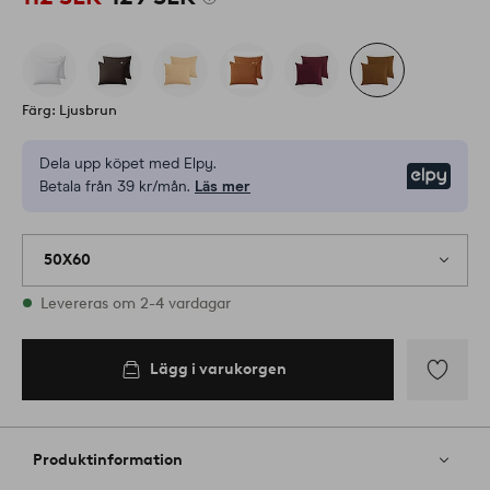
Färg: Ljusbrun
Dela upp köpet med Elpy.
Elpy
Betala från 39 kr/mån.
Läs mer
50X60
I lager
Levereras om 2-4 vardagar
Lägg i varukorgen
Lägg i
varukorgen
Lägg
till
i
Produktinformation
favoriter