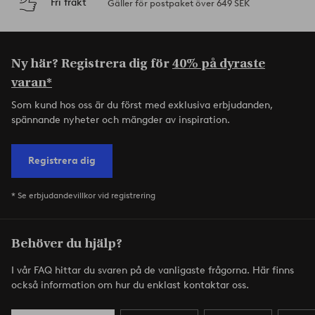
Fri frakt
Gäller för postpaket över 649 SEK
Ny här? Registrera dig för
40% på dyraste
varan*
Som kund hos oss är du först med exklusiva erbjudanden,
spännande nyheter och mängder av inspiration.
Registrera dig
* Se erbjudandevillkor vid registrering
Behöver du hjälp?
I vår FAQ hittar du svaren på de vanligaste frågorna. Här finns
också information om hur du enklast kontaktar oss.