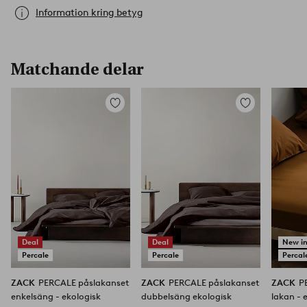
Information kring betyg
Matchande delar
Lägg
Lägg
till
till
i
i
favoriter
favoriter
Deal
Deal
New i
Percale
Percale
Percal
ZACK
PERCALE påslakanset
ZACK
PERCALE påslakanset
ZACK
P
enkelsäng - ekologisk
dubbelsäng ekologisk
lakan - 