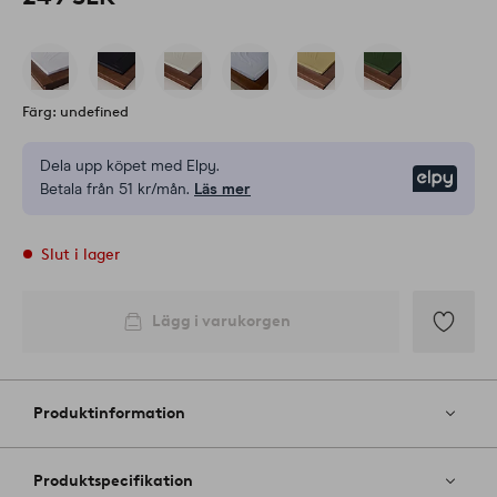
Färg: undefined
Dela upp köpet med Elpy.
Elpy
Betala från 51 kr/mån.
Läs mer
Slut i lager
Lägg i varukorgen
Lägg
till
i
Produktinformation
favoriter
Produktspecifikation