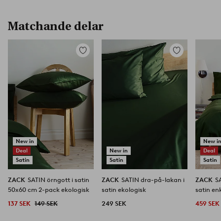
Matchande delar
Lägg
Lägg
till
till
i
i
favoriter
favoriter
New in
New i
Deal
New in
Deal
Satin
Satin
Satin
ZACK
SATIN örngott i satin
ZACK
SATIN dra-på-lakan i
ZACK
S
50x60 cm 2-pack ekologisk
satin ekologisk
satin en
137 SEK
149 SEK
249 SEK
459 SEK