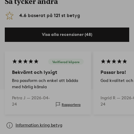
Så tycker andra
4.6
baserat på
121
st betyg
Visa alla recensioner (48)
Verifierad köpare
Bekvämt och lyxigt
Passar bra!
Bra passform och enkel att bädda
God kvalitet och
med härlig känsla
Petra J —
2026-04-
Ingrid R —
2026-
24
24
Rapportera
Information kring betyg