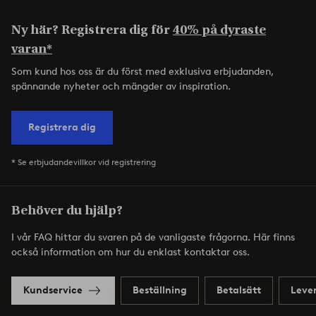
Ny här? Registrera dig för
40% på dyraste
varan*
Som kund hos oss är du först med exklusiva erbjudanden,
spännande nyheter och mängder av inspiration.
Registrera dig
* Se erbjudandevillkor vid registrering
Behöver du hjälp?
I vår FAQ hittar du svaren på de vanligaste frågorna. Här finns
också information om hur du enklast kontaktar oss.
Kundservice
Beställning
Betalsätt
Leve