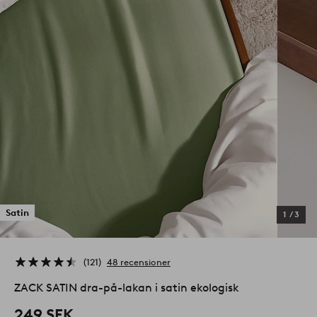
Satin
1
/
3
121
48 recensioner
ZACK SATIN dra-på-lakan i satin ekologisk
249 SEK