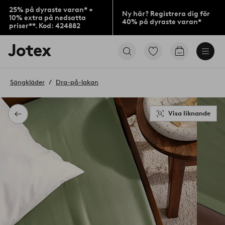
25% på dyraste varan* +
Ny här? Registrera dig för
10% extra på nedsatta
40% på dyraste varan*
priser**. Kod: 424882
Jotex
Gå
Gå
logotyp
till
till
-
favoritmarkerade
kundvagne
gå
produkter
Sängkläder
Dra-på-lakan
till
förstasidan
Visa liknande
Tillbaka