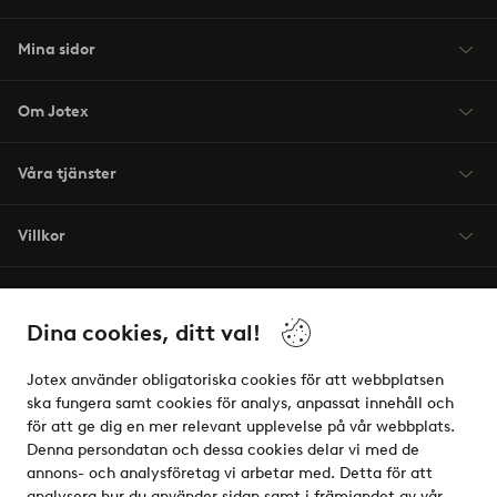
Mina sidor
Om Jotex
Våra tjänster
Villkor
Vänner
Dina cookies, ditt val!
Jotex använder obligatoriska cookies för att webbplatsen
ska fungera samt cookies för analys, anpassat innehåll och
för att ge dig en mer relevant upplevelse på vår webbplats.
Säkra betalningar - Betala direkt eller dela upp
Denna persondatan och dessa cookies delar vi med de
annons- och analysföretag vi arbetar med. Detta för att
Vill du veta mer om
våra betalalternativ
?
analysera hur du använder sidan samt i främjandet av vår