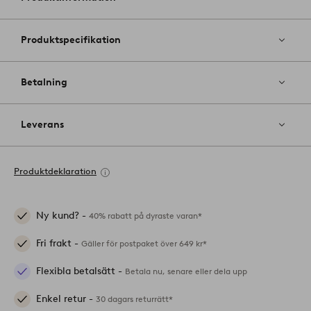
favoriter
Produktspecifikation
Betalning
Leverans
Produktdeklaration
Ny kund? -
40% rabatt på dyraste varan*
Fri frakt -
Gäller för postpaket över 649 kr*
Flexibla betalsätt -
Betala nu, senare eller dela upp
Enkel retur -
30 dagars returrätt*