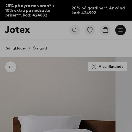
25% på dyraste varan* +
20% på gardiner*. Använd
10% extra på nedsatta
kod: 424992
priser**. Kod: 424882
Jotex
Gå
Gå
logotyp
till
till
-
favoritmarkerade
kundvagne
gå
produkter
Sängkläder
Örngott
till
förstasidan
Visa liknande
Tillbaka