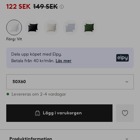
122 SEK
149 SEK
Färg: Vit
Dela upp köpet med Elpy.
Elpy
Betala från 40 kr/mån.
Läs mer
50X60
I lager
Levereras om 2-4 vardagar
Lägg i varukorgen
Lägg i
varukorgen
Lägg
till
i
Produktinformation