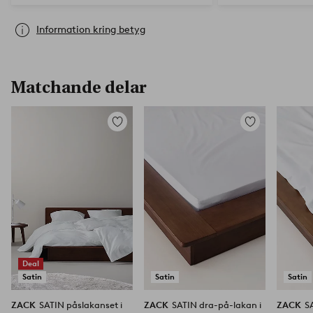
Information kring betyg
Matchande delar
Lägg
Lägg
till
till
i
i
favoriter
favoriter
Deal
Satin
Satin
Satin
ZACK
SATIN påslakanset i
ZACK
SATIN dra-på-lakan i
ZACK
S