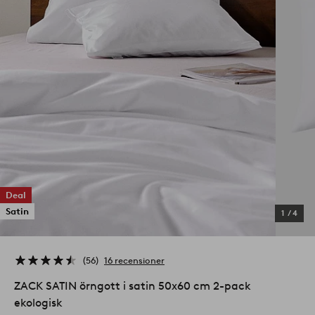
Deal
Satin
1
/
4
56
16 recensioner
ZACK SATIN örngott i satin 50x60 cm 2-pack
ekologisk