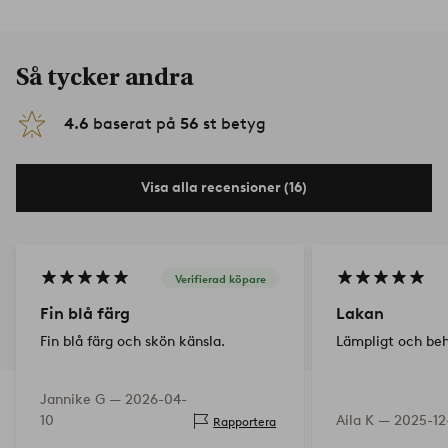
Så tycker andra
4.6
baserat på
56
st betyg
Visa alla recensioner (16)
Verifierad köpare
Fin blå färg
Lakan
Fin blå färg och skön känsla.
Lämpligt och beh
Jannike G —
2026-04-
10
Aila K —
2025-12
Rapportera