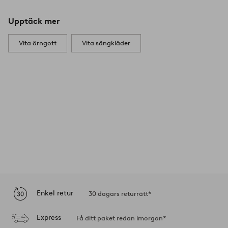
Upptäck mer
Vita örngott
Vita sängkläder
Enkel retur
30 dagars returrätt*
Express
Få ditt paket redan imorgon*