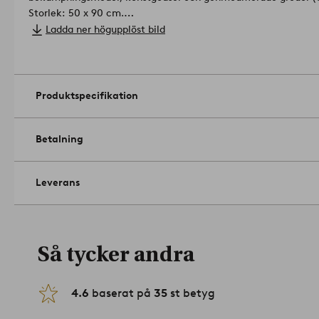
Storlek: 50 x 90 cm.
Trådtäthet: 300.0 TC. (Trådantalet avser antalet trådar, trådan
Ladda ner högupplöst bild
Ju högre trådantal, desto högre kvalitet).
Antal i förpackning: 1.
Maskintvätt 60°. Använd inte blekmedel
Strykning hög temp. Högsta temp. 200°C. Kemtvätt (endast 
max 5 %.
Artikelnummer: 1730944-11-06
Produktspecifikation
Betalning
Leverans
Så tycker andra
4.6
baserat på
35
st betyg