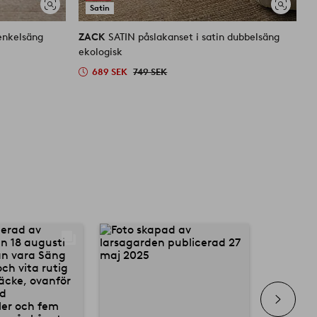
Satin
Visa
Visa
liknande
liknande
 enkelsäng
ZACK
SATIN påslakanset i satin dubbelsäng
Z
ekologisk
e
689 SEK
749 SEK