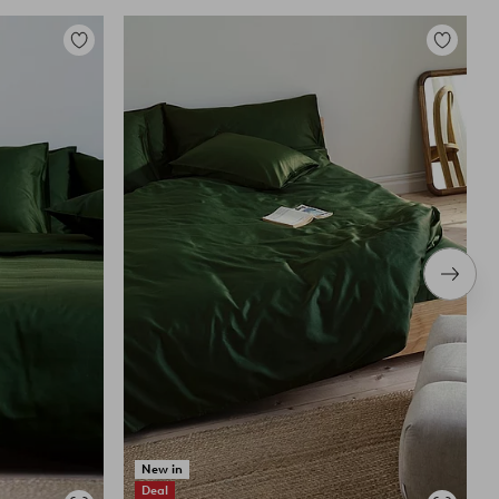
Lägg
Lägg
till
till
i
i
favoriter
favoriter
Nästa
produ
New in
Deal