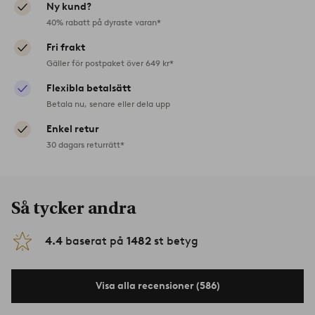
Ny kund?
40% rabatt på dyraste varan*
Fri frakt
Gäller för postpaket över 649 kr*
Flexibla betalsätt
Betala nu, senare eller dela upp
Enkel retur
30 dagars returrätt*
Så tycker andra
4.4
baserat på
1482
st betyg
Visa alla recensioner (586)