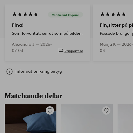
Verifierad köpare
Fina!
Fin,sitter på p
Som förväntat, ser ut som på bilden.
Passade bra, gör 
Alexandra J —
2026-
Marija K —
2026
07-03
08
Rapportera
Information kring betyg
Matchande delar
Lägg
Lägg
till
till
i
i
favoriter
favoriter