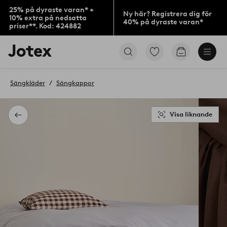
25% på dyraste varan* +
Ny här? Registrera dig för
10% extra på nedsatta
40% på dyraste varan*
priser**. Kod: 424882
Jotex
Gå
Gå
logotyp
till
till
-
favoritmarkerade
kundvagne
gå
produkter
Sängkläder
Sängkappor
till
förstasidan
Visa liknande
Tillbaka