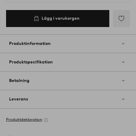
Lägg i varukorgen
Lägg
till
i
Produktinformation
favoriter
Produktspecifikation
Betalning
Leverans
Produktdeklaration