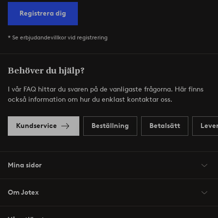
Registrera dig
* Se erbjudandevillkor vid registrering
Behöver du hjälp?
I vår FAQ hittar du svaren på de vanligaste frågorna. Här finns
också information om hur du enklast kontaktar oss.
Kundservice
Beställning
Betalsätt
Leve
Mina sidor
Om Jotex