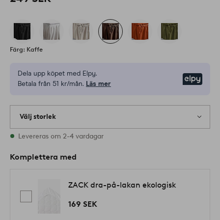
Färg: Kaffe
Dela upp köpet med Elpy.
Elpy
Betala från 51 kr/mån.
Läs mer
Välj storlek
Alla storlekar finns i lager
Levereras om 2-4 vardagar
Komplettera med
ZACK dra-på-lakan ekologisk
169 SEK