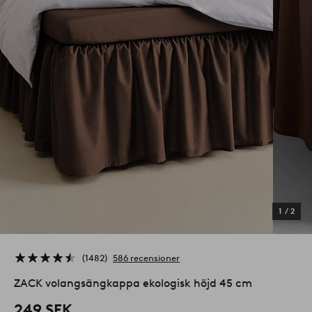
1
/
2
1482
586 recensioner
ZACK volangsängkappa ekologisk höjd 45 cm
249 SEK