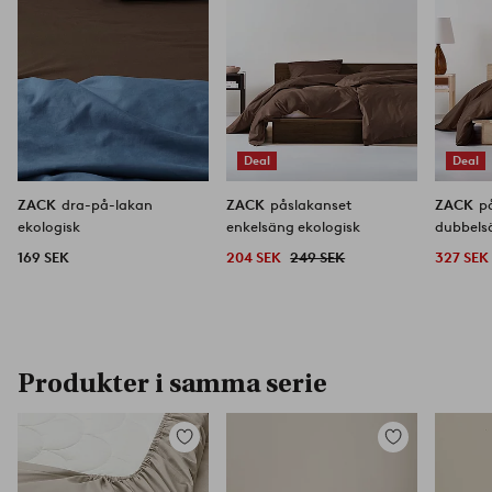
Deal
Deal
ZACK
dra-på-lakan
ZACK
påslakanset
ZACK
p
ekologisk
enkelsäng ekologisk
dubbels
169 SEK
204 SEK
249 SEK
327 SEK
Produkter i samma serie
Lägg
Lägg
till
till
i
i
favoriter
favoriter