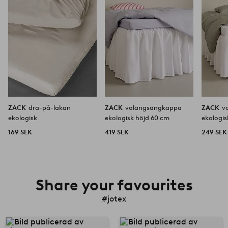
ZACK
dra-på-lakan
ZACK
volangsängkappa
ZACK
v
ekologisk
ekologisk höjd 60 cm
ekologis
169 SEK
419 SEK
249 SEK
Share your favourites
#jotex