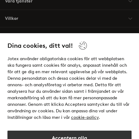
Våra tjänster
Villkor
Vänner
Dina cookies, ditt val!
Jotex använder obligatoriska cookies för att webbplatsen
ska fungera samt cookies för analys, anpassat innehåll och
för att ge dig en mer relevant upplevelse på vår webbplats.
Säkra betalningar - Betala direkt eller dela upp
Denna persondatan och dessa cookies delar vi med de
annons- och analysföretag vi arbetar med. Detta för att
Vill du veta mer om
våra betalalternativ
?
analysera hur du använder sidan samt i främjandet av vår
elpy
marknadsföring så att du kan få mer personanpassade
annonser. Genom att klicka Acceptera samtycker du till vår
användning av cookies. Du kan anpassa dina val under
Inställningar och läsa mer i vår
cookie-policy
.
Sverige - Välj land
Acceptera alla