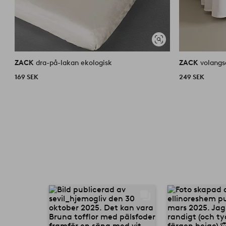
Visa
liknande
ZACK
dra-på-lakan ekologisk
ZACK
volangs
169 SEK
249 SEK