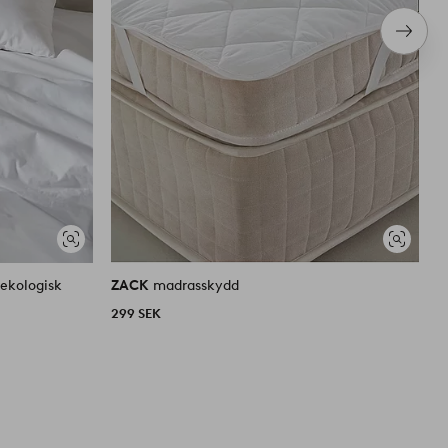
Nästa
produ
Visa
Visa
liknande
liknande
ekologisk
ZACK
madrasskydd
Z
299 SEK