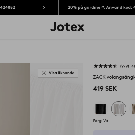
: 424882
20% på gardiner*. Använd kod: 
Jotex
logotyp
-
gå
till
förstasidan
979
4
Visa liknande
ZACK volangsängk
419 SEK
Färg: Vit