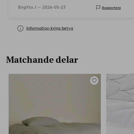
Birgitta J —
2026-05-23
Rapportera
Information kring betyg
Matchande delar
Lägg
till
i
favoriter