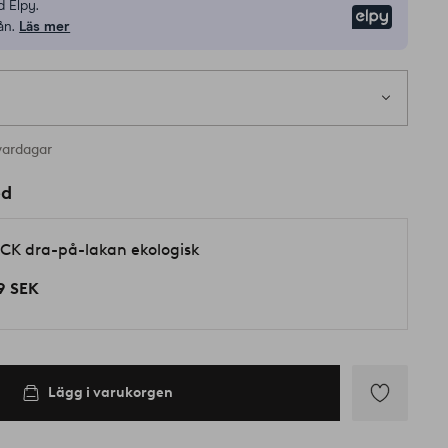
 Elpy.
Elpy
ån.
Läs mer
1 st
 i lager
vardagar
ed
CK dra-på-lakan ekologisk
9 SEK
Lägg i varukorgen
Lägg
till