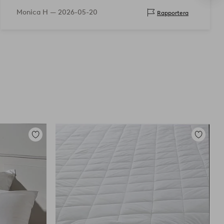
Monica H —
2026-05-20
Rapportera
Lägg
Lägg
till
till
i
i
favoriter
favoriter