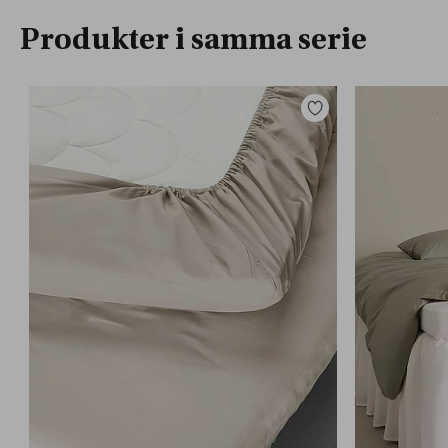
Produkter i samma serie
Lägg
till
i
favoriter