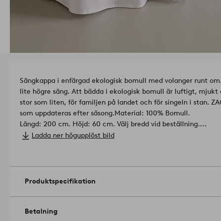
Sängkappa i enfärgad ekologisk bomull med volanger runt om
lite högre säng. Att bädda i ekologisk bomull är luftigt, mjukt
stor som liten, för familjen på landet och för singeln i stan. 
som uppdateras efter säsong.
Material: 100% Bomull.
Längd: 200 cm. Höjd: 60 cm. Välj bredd vid beställning.
Trådtäthet: 144.0 TC. (Trådantalet avser antalet trådar, trådan
Ladda ner högupplöst bild
högre trådantal, desto högre kvalitet).
Maskintvätt 60°. Använd
temperatur. Strykning hög temp. Högsta temp. 200°C. Kemtvät
Tvättas med avigsidan ut. Krympning max 5 %.
Artikelnummer
Produktspecifikation
Betalning