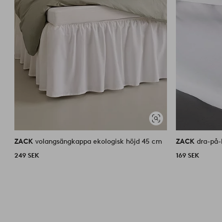
Visa
liknande
ZACK
volangsängkappa ekologisk höjd 45 cm
ZACK
dra-på-
249 SEK
169 SEK