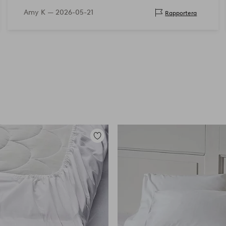
med den.
Amy K —
2026-05-21
Rapportera
Lägg
till
i
favoriter