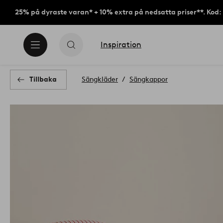
25% på dyraste varan* + 10% extra på nedsatta priser**. Kod
Inspiration
Tillbaka
Sängkläder
Sängkappor