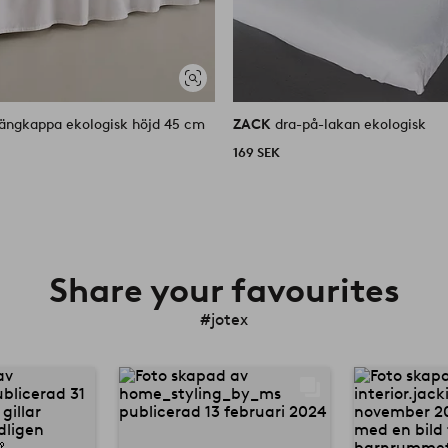
Visa
liknande
ängkappa ekologisk höjd 45 cm
ZACK
dra-på-lakan ekologisk
169 SEK
Share your favourites
#jotex