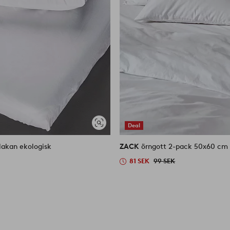
Deal
Visa
liknande
lakan ekologisk
ZACK
örngott 2-pack 50x60 cm 
81 SEK
99 SEK