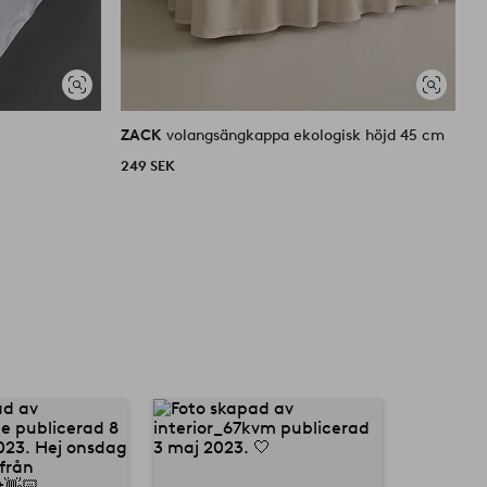
Visa
Visa
liknande
liknande
ZACK
volangsängkappa ekologisk höjd 45 cm
Z
249 SEK
4