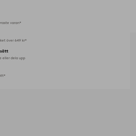
i
favoriter
yraste varan*
aket över 649 kr*
lsätt
e eller dela upp
ätt*