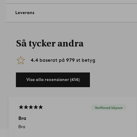
Leverans
Så tycker andra
4.4
baserat på
979
st betyg
Visa alla recensioner (414)
Verifierad köpare
Bra
Bra