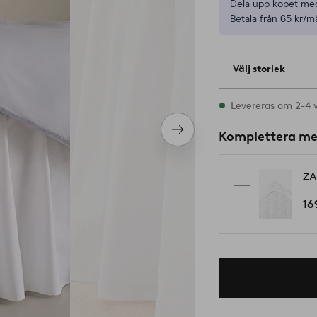
Dela upp köpet med
Betala från 65 kr/m
Välj storlek
Alla storlekar finns
Levereras om 2-4 
Nästa
Komplettera m
produkt
ZA
16