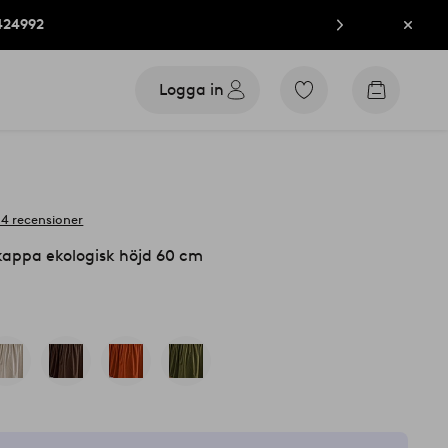
424992
Stän
Logga in
Gå
Gå
till
till
favoritmarkerade
kundvag
produkter
14 recensioner
appa ekologisk höjd 60 cm