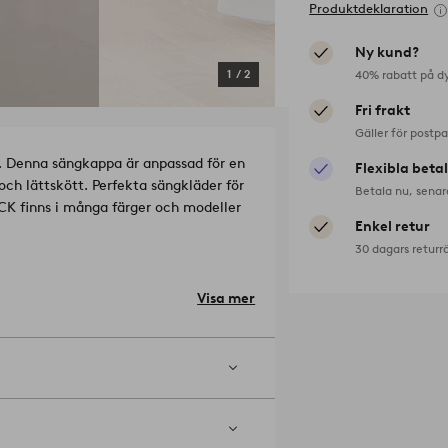
Produktdeklaration
Ny kund?
40% rabatt på d
1
/
2
Fri frakt
Gäller för postp
. Denna sängkappa är anpassad för en
Flexibla beta
 och lättskött. Perfekta sängkläder för
Betala nu, senar
ZACK finns i många färger och modeller
Enkel retur
30 dagars returr
tal, per kvadratcentimeter i ett tyg. Ju
 inte blekmedel. Torktumla i normal
Visa mer
tas ej. Tvättas med liknande färger.
: 1528362-04