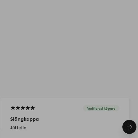
Verifierad köpare
Slängkappa
Jättefin
Näs
pro