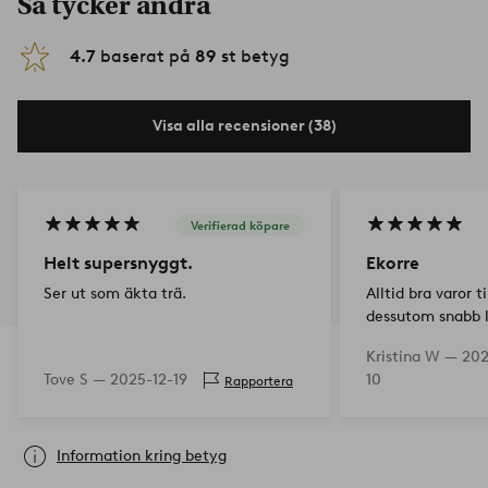
Så tycker andra
4.7
baserat på
89
st betyg
Visa alla recensioner (38)
Verifierad köpare
Helt supersnyggt.
Ekorre
Ser ut som äkta trä.
Alltid bra varor ti
dessutom snabb l
Kristina W —
202
Tove S —
2025-12-19
10
Rapportera
Information kring betyg