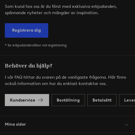
Som kund hos oss är du först med exklusiva erbjudanden,
spännande nyheter och mängder av inspiration.
Registrera dig
* Se erbjudandevillkor vid registrering
Behöver du hjälp?
I vår FAQ hittar du svaren på de vanligaste frågorna. Här finns
också information om hur du enklast kontaktar oss.
Kundservice
Beställning
Betalsätt
Leve
Mina sidor