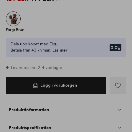
Färg: Brun
Dela upp köpet med Elpy.
Elpy
Betala från 43 kr/mån.
Läs mer
I lager
Levereras om 2-4 vardagar
Lägg i varukorgen
Lägg i
varukorgen
Lägg
till
i
Produktinformation
favoriter
Produktspecifikation