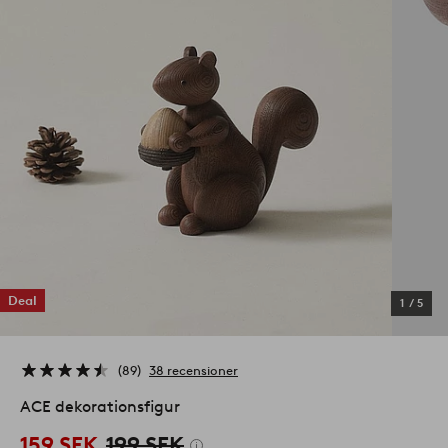
Deal
1
/
5
89
38 recensioner
ACE dekorationsfigur
159 SEK
199 SEK