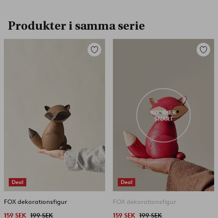
Produkter i samma serie
Lägg
Lägg
till
till
i
i
favoriter
favorit
KOMMER
SNART
Deal
Deal
FOX dekorationsfigur
FOX dekorationsfigur
159 SEK
199 SEK
159 SEK
199 SEK