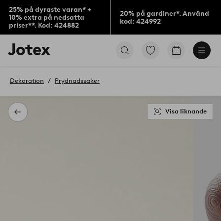
25% på dyraste varan* +
20% på gardiner*. Använd
10% extra på nedsatta
kod: 424992
priser**. Kod: 424882
Jotex
Gå
Gå
logotyp
till
till
-
favoritmarkerade
kundvagne
gå
produkter
Dekoration
Prydnadssaker
till
förstasidan
Visa liknande
Tillbaka