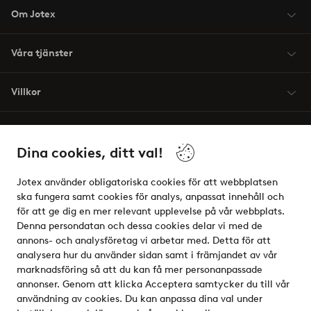
Om Jotex
Våra tjänster
Villkor
Vänner
Dina cookies, ditt val!
Jotex använder obligatoriska cookies för att webbplatsen
ska fungera samt cookies för analys, anpassat innehåll och
för att ge dig en mer relevant upplevelse på vår webbplats.
Säkra betalningar - Betala direkt eller dela upp
Denna persondatan och dessa cookies delar vi med de
annons- och analysföretag vi arbetar med. Detta för att
Vill du veta mer om
våra betalalternativ
?
analysera hur du använder sidan samt i främjandet av vår
elpy
marknadsföring så att du kan få mer personanpassade
annonser. Genom att klicka Acceptera samtycker du till vår
användning av cookies. Du kan anpassa dina val under