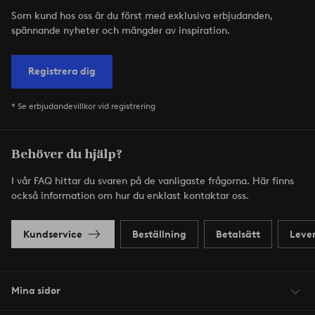
Som kund hos oss är du först med exklusiva erbjudanden,
spännande nyheter och mängder av inspiration.
Registrera dig
* Se erbjudandevillkor vid registrering
Behöver du hjälp?
I vår FAQ hittar du svaren på de vanligaste frågorna. Här finns
också information om hur du enklast kontaktar oss.
Kundservice
Beställning
Betalsätt
Leve
Mina sidor