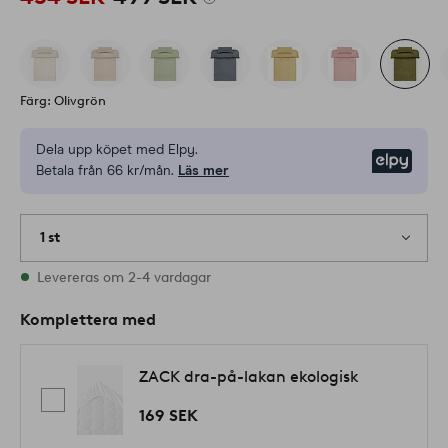
Färg: Olivgrön
Dela upp köpet med Elpy.
Elpy
Betala från 66 kr/mån.
Läs mer
1 st
I lager
Levereras om 2-4 vardagar
Komplettera med
ZACK dra-på-lakan ekologisk
169 SEK