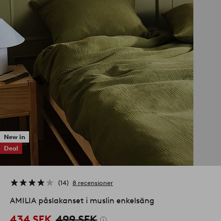
New in
Deal
14
8 recensioner
AMILIA påslakanset i muslin enkelsäng
434 SEK
499 SEK