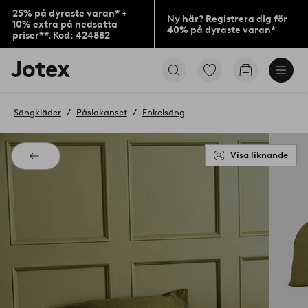
25% på dyraste varan* +
Ny här? Registrera dig för
10% extra på nedsatta
40% på dyraste varan*
priser**. Kod: 424882
Jotex
Gå
Gå
logotyp
till
till
-
favoritmarkerade
kundvagne
gå
produkter
Sängkläder
Påslakanset
Enkelsäng
till
förstasidan
Visa liknande
Tillbaka