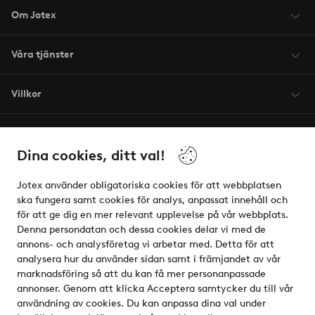
Om Jotex
Våra tjänster
Villkor
Vänner
Dina cookies, ditt val!
Jotex använder obligatoriska cookies för att webbplatsen
ska fungera samt cookies för analys, anpassat innehåll och
för att ge dig en mer relevant upplevelse på vår webbplats.
Säkra betalningar - Betala direkt eller dela upp
Denna persondatan och dessa cookies delar vi med de
annons- och analysföretag vi arbetar med. Detta för att
Vill du veta mer om
våra betalalternativ
?
analysera hur du använder sidan samt i främjandet av vår
elpy
marknadsföring så att du kan få mer personanpassade
annonser. Genom att klicka Acceptera samtycker du till vår
användning av cookies. Du kan anpassa dina val under