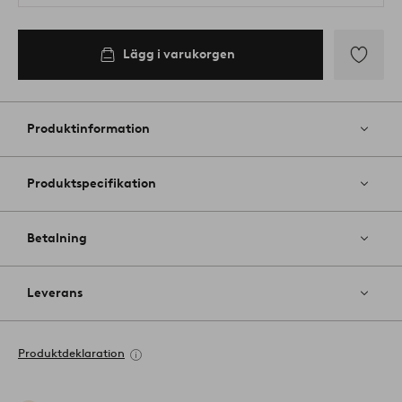
Lägg i varukorgen
Lägg
till
i
Produktinformation
favoriter
Produktspecifikation
Betalning
Leverans
Produktdeklaration