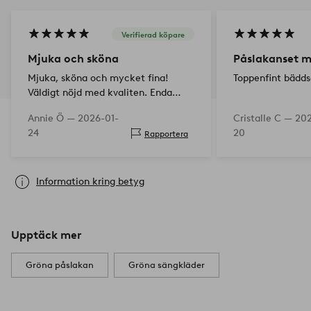
Verifierad köpare
Mjuka och sköna
Påslakanset m
Mjuka, sköna och mycket fina!
Toppenfint bädds
Väldigt nöjd med kvaliten. Enda
”minus” är att de är ganska stora
Annie Ö —
2026-01-
Cristalle C —
202
örngott till kuddarna, så de glider
24
20
Rapportera
lite, men inget som stör direkt.
Information kring betyg
Upptäck mer
Gröna påslakan
Gröna sängkläder