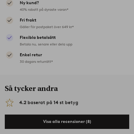
Ny kund?
40% rabatt på dyraste varan*
Fri frakt
Gäller för postpaket över 649 kr*
Flexibla betalsätt
Betala nu, senare eller dela upp
Enkel retur
30 dagars returrätt*
Så tycker andra
4.2
baserat på
14
st betyg
Visa alla recensioner (8)