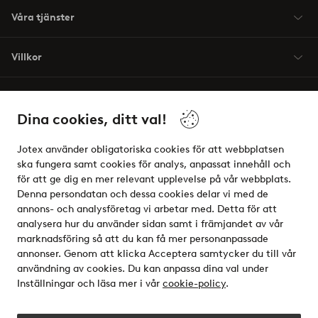
Våra tjänster
Villkor
Vänner
Dina cookies, ditt val!
Jotex använder obligatoriska cookies för att webbplatsen
ska fungera samt cookies för analys, anpassat innehåll och
för att ge dig en mer relevant upplevelse på vår webbplats.
Säkra betalningar - Betala direkt eller dela upp
Denna persondatan och dessa cookies delar vi med de
annons- och analysföretag vi arbetar med. Detta för att
Vill du veta mer om
våra betalalternativ
?
analysera hur du använder sidan samt i främjandet av vår
elpy
marknadsföring så att du kan få mer personanpassade
annonser. Genom att klicka Acceptera samtycker du till vår
användning av cookies. Du kan anpassa dina val under
Inställningar och läsa mer i vår
cookie-policy
.
Sverige - Välj land