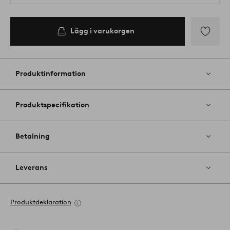
Lägg i varukorgen
Lägg
till
i
Produktinformation
favoriter
Produktspecifikation
Betalning
Leverans
Produktdeklaration