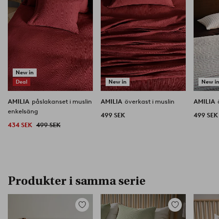
New in
Deal
New in
New i
AMILIA
påslakanset i muslin
AMILIA
överkast i muslin
AMILIA
enkelsäng
499 SEK
499 SEK
434 SEK
499 SEK
Produkter i samma serie
Lägg
Lägg
till
till