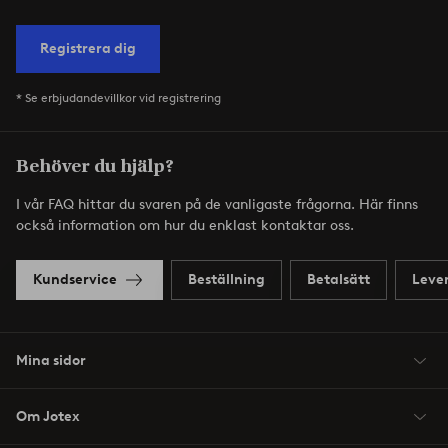
Registrera dig
* Se erbjudandevillkor vid registrering
Behöver du hjälp?
I vår FAQ hittar du svaren på de vanligaste frågorna. Här finns
också information om hur du enklast kontaktar oss.
Kundservice
Beställning
Betalsätt
Leve
Mina sidor
Om Jotex