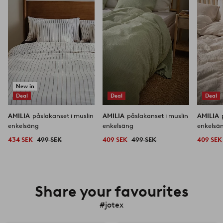
i
i
favoriter
favoriter
New in
Deal
Deal
Deal
AMILIA
påslakanset i muslin
AMILIA
påslakanset i muslin
AMILIA
enkelsäng
enkelsäng
enkelsä
434 SEK
499 SEK
409 SEK
499 SEK
409 SEK
Share your favourites
#jotex