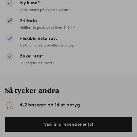
Ny kund?
40% rabatt på dyraste varan*
Fri frakt
Gäller för postpaket över 649 kr*
Flexibla betalsätt
Betala nu, senare eller dela upp
Enkel retur
30 dagars returrätt*
Så tycker andra
4.2
baserat på
14
st betyg
Visa alla recensioner (8)