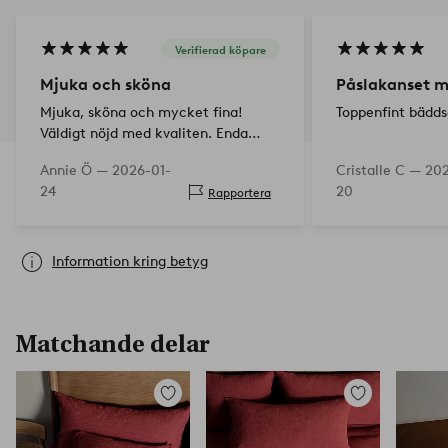
Verifierad köpare
Mjuka och sköna
Påslakanset m
Mjuka, sköna och mycket fina!
Toppenfint bädds
Väldigt nöjd med kvaliten. Enda
”minus” är att de är ganska stora
Annie Ö —
2026-01-
Cristalle C —
202
örngott till kuddarna, så de glider
24
20
Rapportera
lite, men inget som stör direkt.
Information kring betyg
Matchande delar
Lägg
Lägg
till
till
i
i
favoriter
favoriter