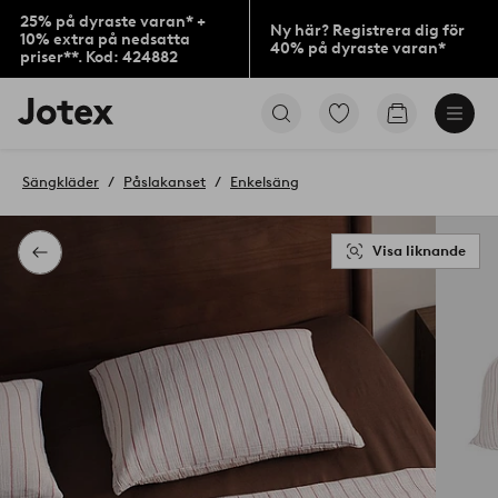
25% på dyraste varan* +
Ny här? Registrera dig för
10% extra på nedsatta
40% på dyraste varan*
priser**. Kod: 424882
Jotex
Gå
Gå
logotyp
till
till
-
favoritmarkerade
kundvagne
gå
produkter
Sängkläder
Påslakanset
Enkelsäng
till
förstasidan
Visa liknande
Tillbaka