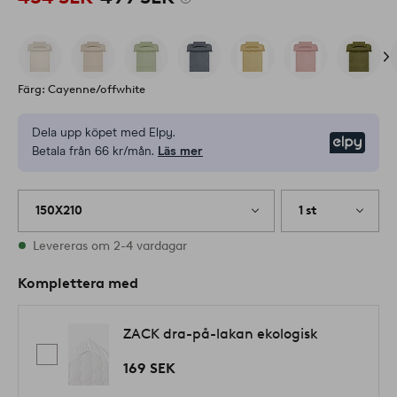
Färg: Cayenne/offwhite
Dela upp köpet med Elpy.
Elpy
Betala från 66 kr/mån.
Läs mer
150X210
1 st
I lager
Levereras om 2-4 vardagar
Komplettera med
ZACK dra-på-lakan ekologisk
169 SEK