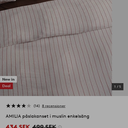
New in
Deal
1
/
5
14
8 recensioner
AMILIA påslakanset i muslin enkelsäng
434 SEK
499 SEK