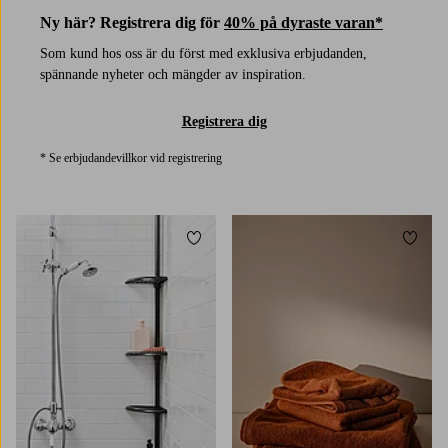
Ny här? Registrera dig för
40% på dyraste varan*
Som kund hos oss är du först med exklusiva erbjudanden,
spännande nyheter och mängder av inspiration.
Registrera dig
* Se erbjudandevillkor vid registrering
Lägg till i favoriter
Lägg t