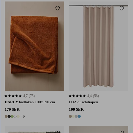
Lägg till i favoriter
Lägg t
4,7
(75)
4,4
(58)
4,7 baserat på 75 st betyg
4,4 baserat på 58 st betyg
DARCY
badlakan 100x150 cm
LOA duschdraperi
179 SEK
199 SEK
+6
11 färger
4 färger