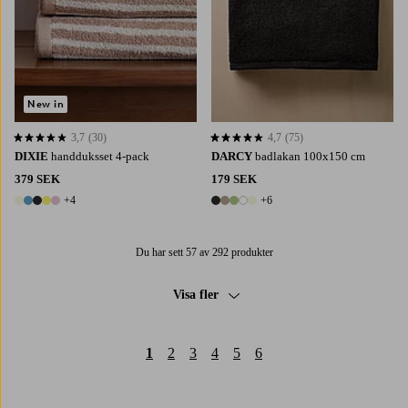
New in
3,7
(30)
4,7
(75)
3,7 baserat på 30 st betyg
4,7 baserat på 75 st betyg
DIXIE
handduksset 4-pack
DARCY
badlakan 100x150 cm
379 SEK
179 SEK
+4
+6
9 färger
11 färger
Du har sett 57 av 292 produkter
Visa fler
1
2
3
4
5
6