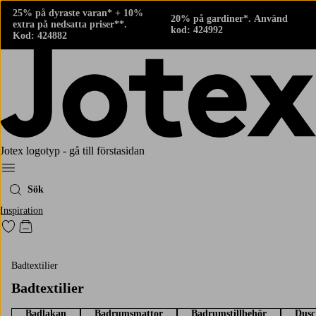
25% på dyraste varan* + 10%
20% på gardiner*. Använd
extra på nedsatta priser**.
kod: 424992
Kod: 424882
Jotex logotyp - gå till förstasidan
Meny
Sök
Inspiration
Gå till favoritmarkerade produkter
Gå till kundvagnen
Badtextilier
Badtextilier
Badlakan
Badrumsmattor
Badrumstillbehör
Dusc