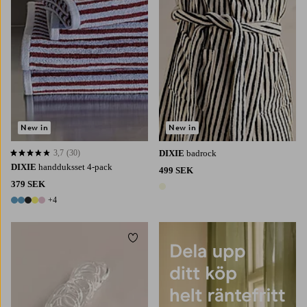
New in
New in
3,7
(30)
DIXIE
badrock
3,7 baserat på 30 st betyg
DIXIE
handduksset 4-pack
499 SEK
379 SEK
1 färg
+4
9 färger
Lägg till i favoriter