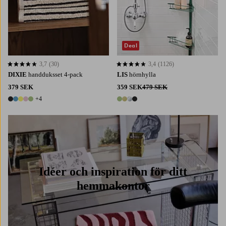
Deal
3,7
(30)
3,4
(1126)
3,7 baserat på 30 st betyg
3,4 baserat på 1126 st betyg
DIXIE
handduksset 4-pack
LIS
hörnhylla
379 SEK
359 SEK
479 SEK
+4
9 färger
4 färger
Idéer och inspiration för ditt
hemmakontor