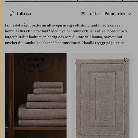
Filtrera
292 träffar
Sortera på:
Popularitet
Finns det något bättre än att svepa in sig i ett stort, mjukt badlakan av
bomull efter ett varmt bad? Med nya badrumstextilier i olika mönster och
färger blir ditt badrum en härlig oas som du inte vill lämna, oavsett hur
mycket din sambo knackar på badrumsdörren. Handla tryggt på jotex.se
KOMMER
Lägg till i favoriter
Lägg t
SNART
50X80
80X120
80X150