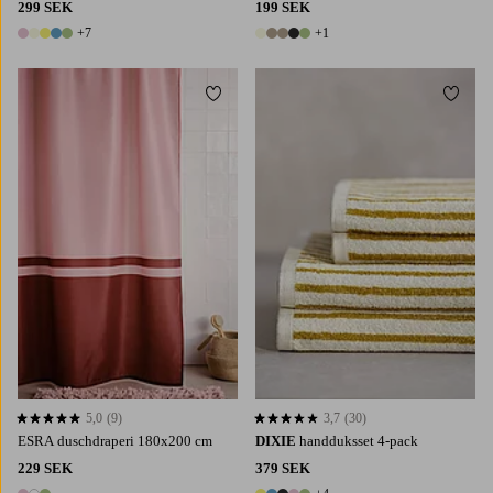
299 SEK
199 SEK
+7
+1
12 färger
6 färger
Lägg till i favoriter
Lägg t
5,0
(9)
3,7
(30)
5,0 baserat på 9 st betyg
3,7 baserat på 30 st betyg
ESRA duschdraperi 180x200 cm
DIXIE
handduksset 4-pack
229 SEK
379 SEK