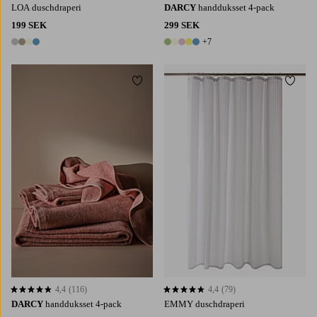
LOA duschdraperi
DARCY
handduksset 4-pack
199 SEK
299 SEK
+7
4 färger
12 färger
Lägg till i favoriter
Lägg t
4,4
(116)
4,4
(79)
4,4 baserat på 116 st betyg
4,4 baserat på 79 st betyg
DARCY
handduksset 4-pack
EMMY duschdraperi