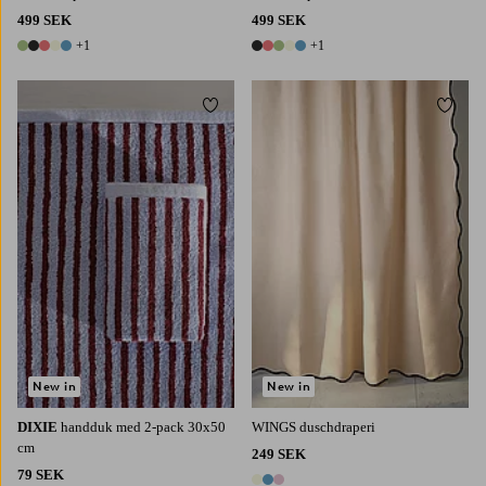
499 SEK
499 SEK
+1
+1
6 färger
6 färger
Lägg till i favoriter
Lägg t
New in
New in
DIXIE
handduk med 2-pack 30x50
WINGS duschdraperi
cm
249 SEK
79 SEK