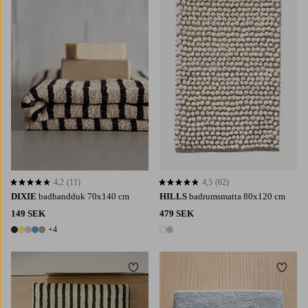
4,2
(11)
4,5
(62)
4,2 baserat på 11 st betyg
4,5 baserat på 62 st betyg
DIXIE
badhandduk 70x140 cm
HILLS
badrumsmatta 80x120 cm
149 SEK
479 SEK
+4
9 färger
2 färger
Lägg till i favoriter
Lägg t