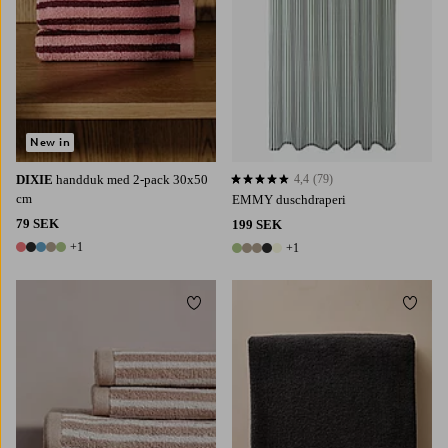
New in
DIXIE
handduk med 2-pack 30x50
4,4
(79)
4,4 baserat på 79 st betyg
cm
EMMY duschdraperi
79 SEK
199 SEK
+1
+1
6 färger
6 färger
Lägg till i favoriter
Lägg t