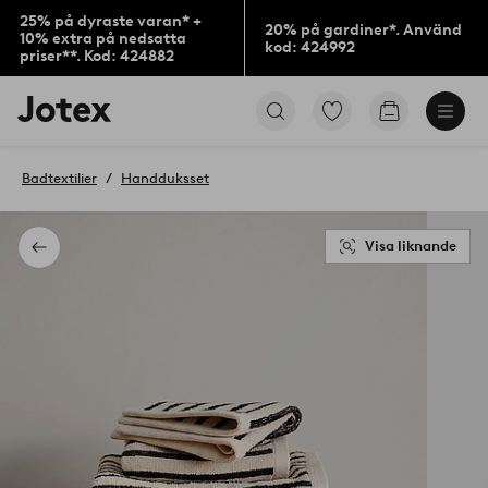
25% på dyraste varan* +
20% på gardiner*. Använd
10% extra på nedsatta
kod: 424992
priser**. Kod: 424882
Jotex
Gå
Gå
logotyp
till
till
-
favoritmarkerade
kundvagne
gå
produkter
Badtextilier
Handduksset
till
förstasidan
Visa liknande
Tillbaka