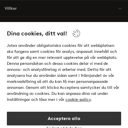
Villkor
Vänner
Dina cookies, ditt val!
Jotex använder obligatoriska cookies för att webbplatsen
ska fungera samt cookies för analys, anpassat innehåll och
för att ge dig en mer relevant upplevelse på vår webbplats.
Säkra betalningar - Betala direkt eller dela upp
Denna persondatan och dessa cookies delar vi med de
annons- och analysföretag vi arbetar med. Detta för att
Vill du veta mer om
våra betalalternativ
?
analysera hur du använder sidan samt i främjandet av vår
elpy
marknadsföring så att du kan få mer personanpassade
annonser. Genom att klicka Acceptera samtycker du till vår
användning av cookies. Du kan anpassa dina val under
Inställningar och läsa mer i vår
cookie-policy
.
Sverige - Välj land
Acceptera alla
Instagram
Facebook