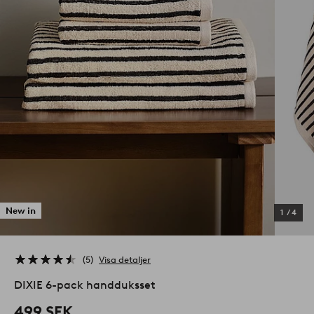
New in
1
/
4
5
Visa detaljer
DIXIE 6-pack handduksset
499 SEK