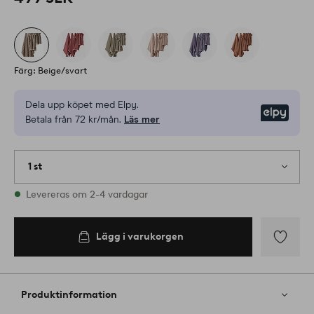
Färg: Beige/svart
Dela upp köpet med Elpy.
Elpy
Betala från 72 kr/mån.
Läs mer
1 st
I lager
Levereras om 2-4 vardagar
Lägg i varukorgen
Lägg
till
i
Produktinformation
favoriter