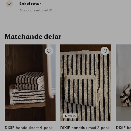
Enkel retur
30 dagars returrätt*
Matchande delar
Lägg
Lägg
till
till
i
i
favoriter
favoriter
New in
DIXIE
handduksset 4-pack
DIXIE
handduk med 2-pack
DIXIE
b