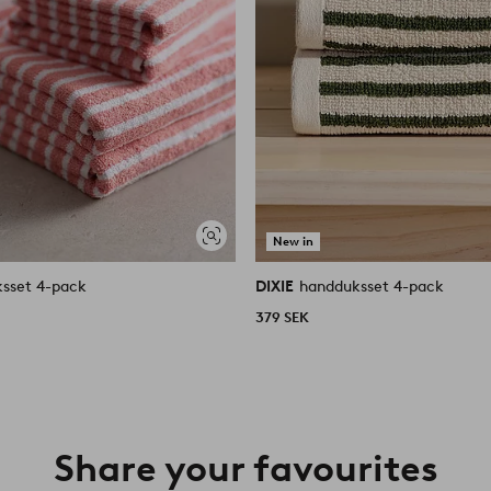
New in
Visa
liknande
sset 4-pack
DIXIE
handduksset 4-pack
379 SEK
Share your favourites