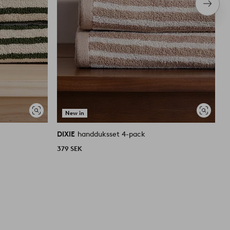
Nästa
produ
New in
Visa
Visa
liknande
liknande
DIXIE
handduksset 4-pack
D
379 SEK
4