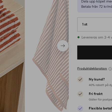
Dela upp köpet med
Betala från 72 kr/m
1 st
I lager
Levereras om 2-4 
Nästa
produkt
Produktdeklaration
Ny kund?
40% rabatt på d
Fri frakt
Gäller för postp
Flexibla beta