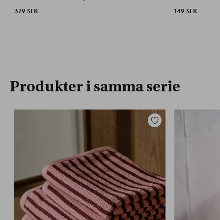
379 SEK
149 SEK
Produkter i samma serie
Lägg
till
i
favoriter