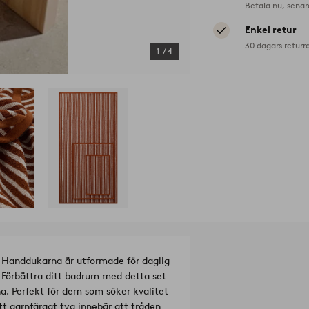
Betala nu, senar
Enkel retur
30 dagars returr
1
/
4
. Handdukarna är utformade för daglig
Förbättra ditt badrum med detta set
rna. Perfekt för dem som söker kvalitet
tt garnfärgat tyg innebär att tråden