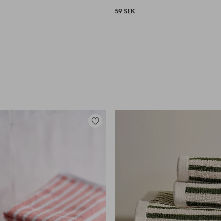
59 SEK
Lägg
till
i
favoriter