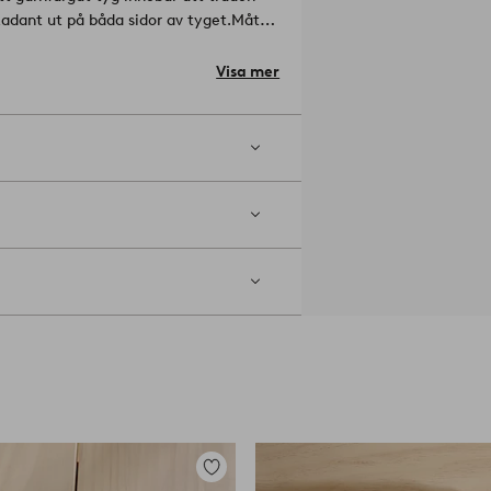
kadant ut på båda sidor av tyget.
Mått:
Visa mer
j. Maskintvätt 60°. Tvättas med
etroleum-
Lägg