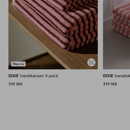
New in
Visa
liknande
DIXIE
handduksset 4-pack
DIXIE
handduk
379 SEK
379 SEK