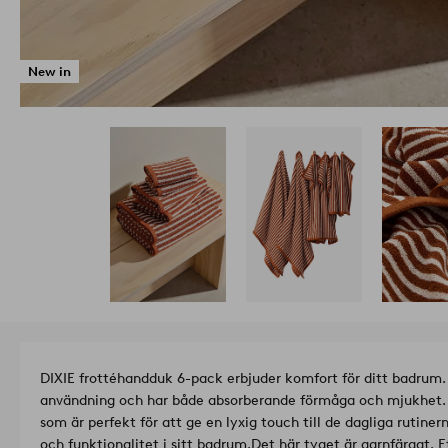
New in
DIXIE frottéhandduk 6-pack erbjuder komfort för ditt badrum
användning och har både absorberande förmåga och mjukhet. 
som är perfekt för att ge en lyxig touch till de dagliga rutine
och funktionalitet i sitt badrum.
Det här tyget är garnfärgat. E