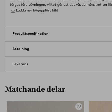
färgas före vävningen, vilket gör att det vävda mönstret ser li
2st 30x50 cm. 2 st 50x70 cm. 2 st 70x140 cm.
Ladda ner högupplöst bild
Hantverksteknik: garnfärgad.
Gramvikt: 450 g/m².
Torktumla i normal temperatur. Strykes e
liknande färger. Tvättas före användning. Kemtvätt (endast p
lösningsmedel).
Artikelnummer: 2271532-06-0
Produktspecifikation
Betalning
Leverans
Matchande delar
Lägg