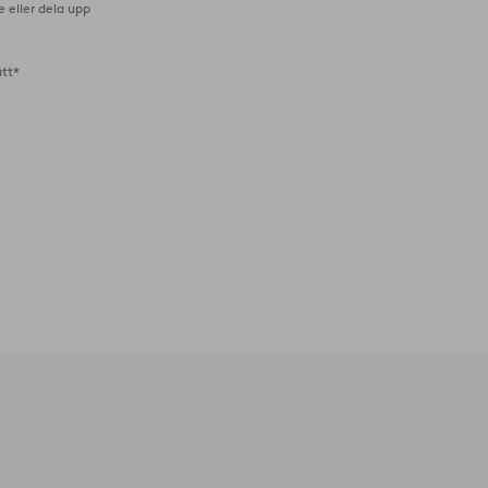
e eller dela upp
ätt*