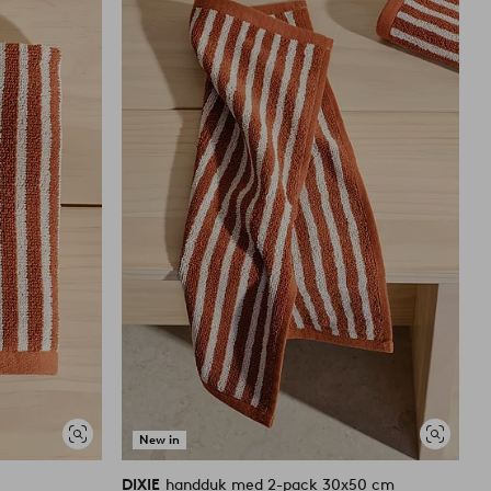
till
till
i
i
favoriter
favoriter
New in
Visa
Visa
liknande
liknande
DIXIE
handduk med 2-pack 30x50 cm