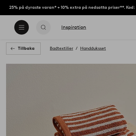
25% på dyraste varan* + 10% extra på nedsatta priser**. Kod
Inspiration
Tillbaka
Badtextilier
Handduksset