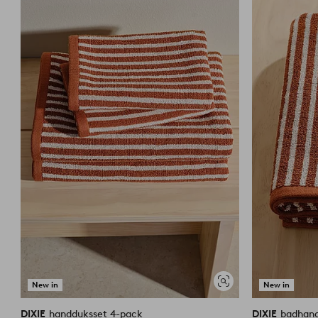
till
i
favoriter
New in
New in
Visa
liknande
DIXIE
handduksset 4-pack
DIXIE
badhan