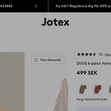
: 424882
Ny här? Registrera dig för 40% 
Jotex
logotyp
-
gå
till
förstasidan
5
Visa
Visa liknande
DIXIE 6-pack han
499 SEK
Färg: Kanel/offwhite