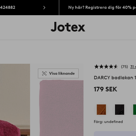
: 424882
Ny här? Registrera dig för 40% 
Jotex
logotyp
-
gå
till
förstasidan
75
31 
Visa liknande
DARCY badlakan 
179 SEK
Färg: undefined