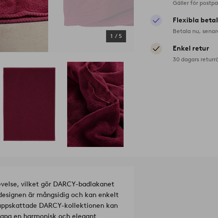
Gäller för postp
Flexibla beta
Betala nu, senar
1
/
5
Enkel retur
30 dagars returr
velse, vilket gör DARCY-badlakanet
designen är mångsidig och kan enkelt
en uppskattade DARCY-kollektionen kan
kapa en harmonisk och elegant