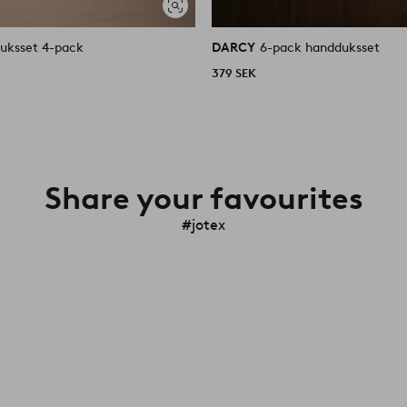
Visa
liknande
uksset 4-pack
DARCY
6-pack handduksset
379 SEK
Share your favourites
#jotex