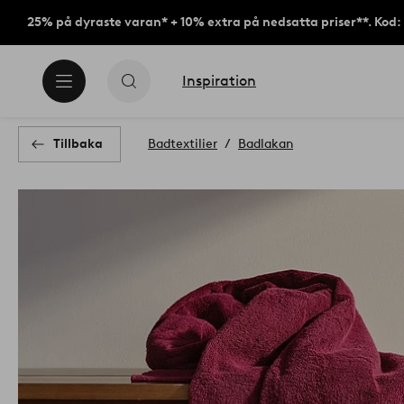
25% på dyraste varan* + 10% extra på nedsatta priser**. Kod
Inspiration
Tillbaka
Badtextilier
Badlakan