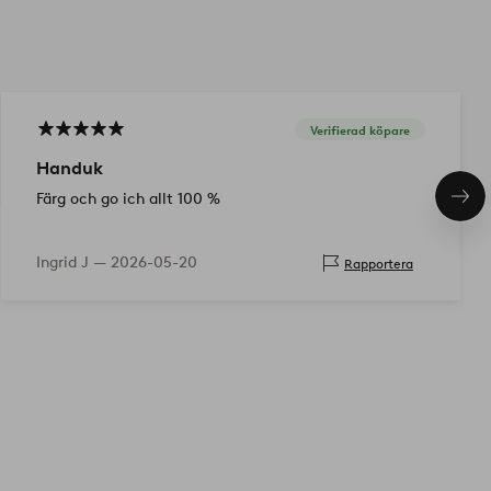
Verifierad köpare
Handuk
Färg och go ich allt 100 %
Näs
pro
Ingrid J —
2026-05-20
Rapportera