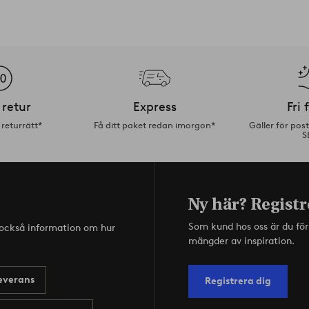
 retur
Express
Fri 
returrätt*
Få ditt paket redan imorgon*
Gäller för pos
S
Ny här? Registr
Som kund hos oss är du fö
s också information om hur
mängder av inspiration.
everans
Registrera dig