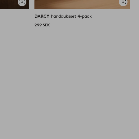
Visa
Visa
liknande
liknande
DARCY
handduksset 4-pack
D
299 SEK
2