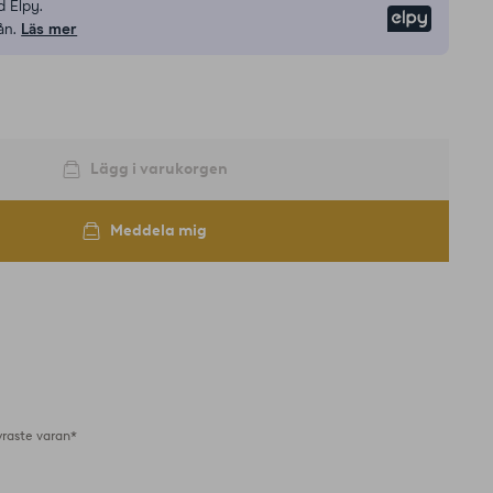
 Elpy.
Elpy
ån.
Läs mer
Lägg i varukorgen
Meddela mig
yraste varan*