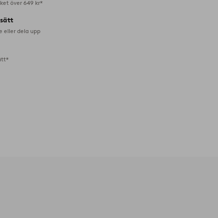
aket över 649 kr*
lsätt
e eller dela upp
ätt*