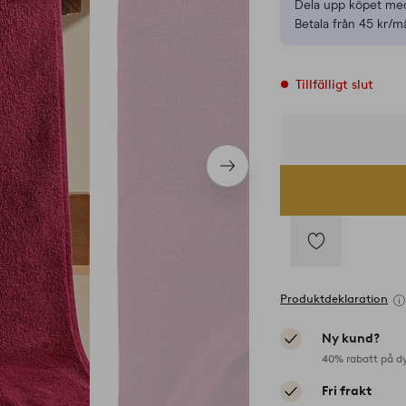
Dela upp köpet med
Betala från 45 kr/m
Tillfälligt slut
Nästa
produkt
Lägg
till
Produktdeklaration
i
favoriter
Ny kund?
40% rabatt på d
Fri frakt