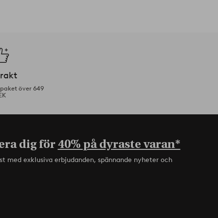
frakt
tpaket över 649
EK
era dig för
40% på dyraste varan*
rst med exklusiva erbjudanden, spännande nyheter och