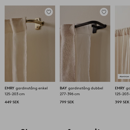
Lägg
Lägg
till
till
i
i
favoriter
favoriter
EMRY
gardinstång enkel
BAY
gardinstång dubbel
EMRY
ga
125-203 cm
277-396 cm
125-203
449 SEK
799 SEK
399 SEK