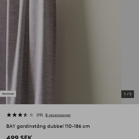
1
/
5
19
8 recensioner
BAY gardinstång dubbel 110-186 cm
499 SEK