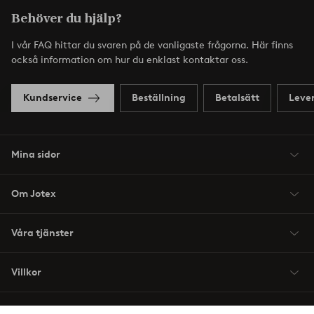
Behöver du hjälp?
I vår FAQ hittar du svaren på de vanligaste frågorna. Här finns
också information om hur du enklast kontaktar oss.
Kundservice
Beställning
Betalsätt
Leve
Mina sidor
Om Jotex
Våra tjänster
Villkor
Vänner