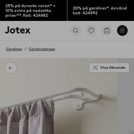
25% på dyraste varan* +
20% på gardiner*. Använd
10% extra på nedsatta
kod: 424992
priser**. Kod: 424882
Jotex
Gå
Gå
logotyp
till
till
-
favoritmarkerade
kundvagne
gå
produkter
Gardiner
Gardinstänger
till
förstasidan
Visa liknande
Tillbaka