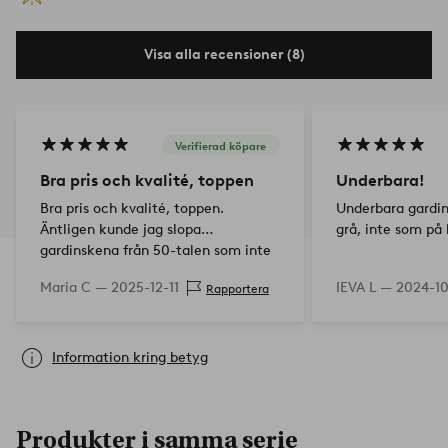
Visa alla recensioner (8)
Verifierad köpare
Bra pris och kvalité, toppen
Underbara!
Bra pris och kvalité, toppen.
Underbara gardin
Äntligen kunde jag slopa
grå, inte som på 
gardinskena från 50-talen som inte
orkade hålla upp gardinen.
Maria C —
2025-12-11
IEVA L —
2024-10
Rapportera
Information kring betyg
Produkter i samma serie