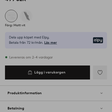
Färg: Matt vit
Dela upp köpet med Elpy.
Elpy
Betala från 72 kr/mån.
Läs mer
I lager
Levereras om 2-4 vardagar
Lägg i varukorgen
Lägg i
varukorgen
Lägg
till
i
Produktinformation
favoriter
Betalning