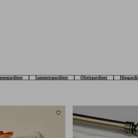
innegardiner
Sammetsgardiner
Öljettgardiner
Hissgardi
Lägg till i favoriter