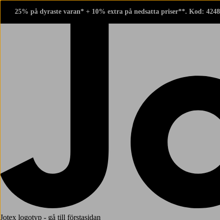
25% på dyraste varan* + 10% extra på nedsatta priser**. Kod: 424
Jotex logotyp - gå till förstasidan