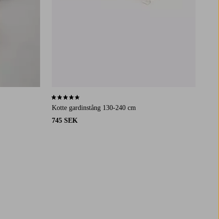
4,6 baserat på 28 st betyg
Kotte gardinstång 130-240 cm
745 SEK