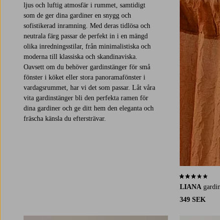
ljus och luftig atmosfär i rummet, samtidigt
som de ger dina gardiner en snygg och
sofistikerad inramning. Med deras tidlösa och
neutrala färg passar de perfekt in i en mängd
olika inredningsstilar, från minimalistiska och
moderna till klassiska och skandinaviska.
Oavsett om du behöver gardinstänger för små
fönster i köket eller stora panoramafönster i
vardagsrummet, har vi det som passar. Låt våra
vita gardinstänger bli den perfekta ramen för
dina gardiner och ge ditt hem den eleganta och
fräscha känsla du eftersträvar.
3,2 baserat på 
LIANA
gardi
349 SEK