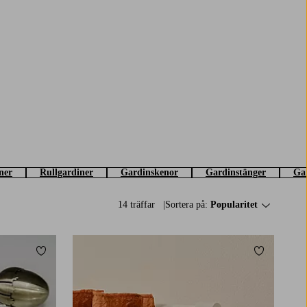
ner
Rullgardiner
Gardinskenor
Gardinstänger
Gar
14 träffar
Sortera på:
Popularitet
Lägg till i favoriter
Lägg till i 