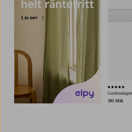
Läs mer
4,5 baserat på 
Gardinstångse
395 SEK