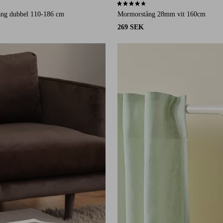
19 st betyg
4,2 baserat på 10 st betyg
ång dubbel 110-186 cm
Mormorstång 28mm vit 160cm
269 SEK