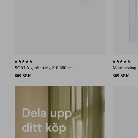
3,3 baserat på 9 st betyg
2,5 baserat på 
SCALA
gardinstång 210-380 cm
Mormorstång 
609 SEK
305 SEK