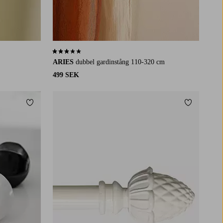
2,9 baserat på 9 st betyg
ARIES
dubbel gardinstång 110-320 cm
499 SEK
Lägg till i favoriter
Lägg till i 