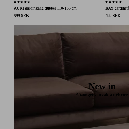
4,1 baserat på 22 st betyg
3,3 baserat på 
AURI
gardinstång dubbel 110-186 cm
BAY
gardinst
599 SEK
499 SEK
New in
Säsongens utvalda nyheter