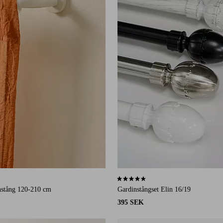
82 st betyg
4,7 baserat på 53 st betyg
nstång 120-210 cm
Gardinstångset Elin 16/19
395 SEK