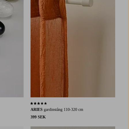
3,2 baserat på 14 st betyg
ARIES
gardinstång 110-320 cm
399 SEK