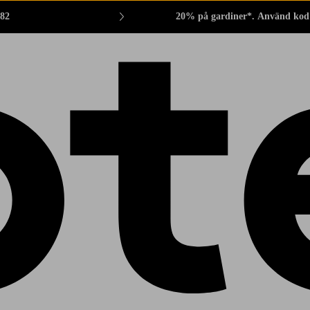
882
20% på gardiner*. Använd kod