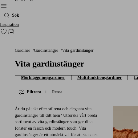
Meny
Sök
Inspiration
Gå till favoritmarkerade produkter
Gå till kundvagnen
Gardiner
Gardinstänger
Vita gardinstänger
Vita gardinstänger
Mörkläggningsgardiner
Multifunktionsgardiner
L
Filtrera
Rensa
1
Är du på jakt efter stilrena och eleganta vita
gardinstänger till ditt hem? Utforska vårt breda
sortiment av vita gardinstänger som ger dina
fönster en fräsch och modern touch. Vita
gardinstänger är ett utmärkt val för att skapa en