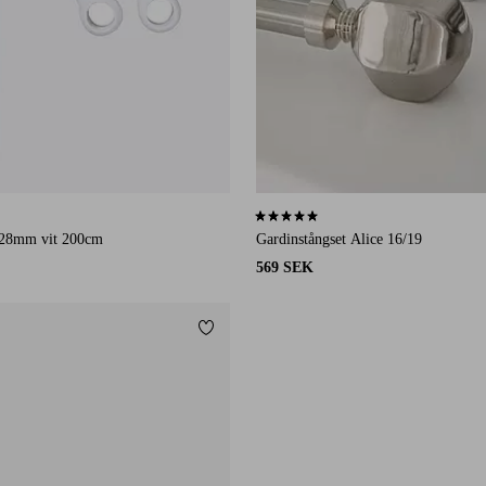
4 st betyg
4,8 baserat på 4 st betyg
28mm vit 200cm
Gardinstångset Alice 16/19
569 SEK
Lägg till i favoriter