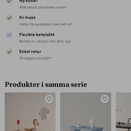
Ny kund?
40% rabatt på dyraste varan*
Fri frakt
Gäller för postpaket över 649 kr*
Flexibla betalsätt
Betala nu, senare eller dela upp
Enkel retur
30 dagars returrätt*
Produkter i samma serie
Lägg
Lägg
till
till
i
i
favoriter
favoriter