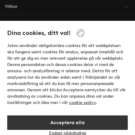
Villkor
Vänner
Dina cookies, ditt val!
Jotex använder obligatoriska cookies för att webbplatsen
ska fungera samt cookies för analys, anpassat innehåll och
för att ge dig en mer relevant upplevelse på vår webbplats.
Säkra betalningar - Betala direkt eller dela upp
Denna persondatan och dessa cookies delar vi med de
annons- och analysföretag vi arbetar med. Detta för att
Vill du veta mer om
våra betalalternativ
?
analysera hur du använder sidan samt i främjandet av vår
elpy
marknadsföring så att du kan få mer personanpassade
annonser. Genom att klicka Acceptera samtycker du till vår
användning av cookies. Du kan anpassa dina val under
Inställningar och läsa mer i vår
cookie-policy
.
Sverige - Välj land
Acceptera alla
Instagram
Facebook
Endast nödvändiga