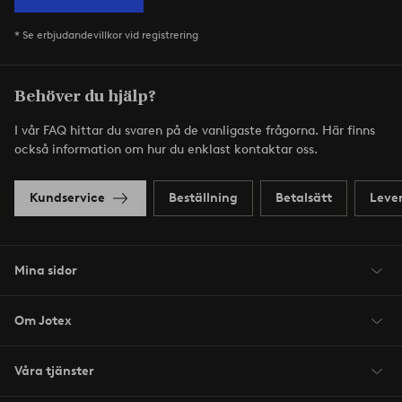
* Se erbjudandevillkor vid registrering
Behöver du hjälp?
I vår FAQ hittar du svaren på de vanligaste frågorna. Här finns
också information om hur du enklast kontaktar oss.
Kundservice
Beställning
Betalsätt
Leve
Mina sidor
Om Jotex
Våra tjänster