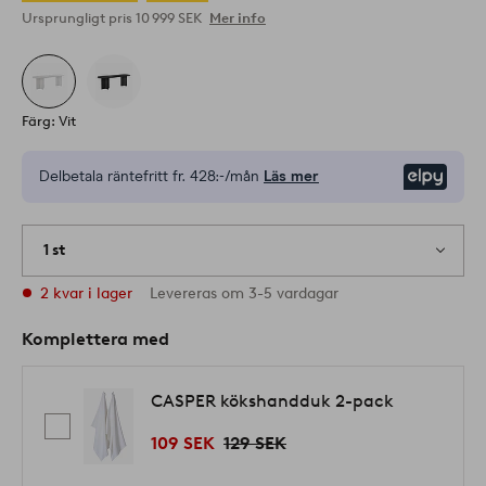
Ursprungligt pris
10 999 SEK
Mer info
Färg: Vit
Delbetala räntefritt fr.
428:-/mån
Läs mer
Elpy
1 st
2 kvar i lager
Levereras om 3-5 vardagar
Komplettera med
CASPER kökshandduk 2-pack
109 SEK
129 SEK