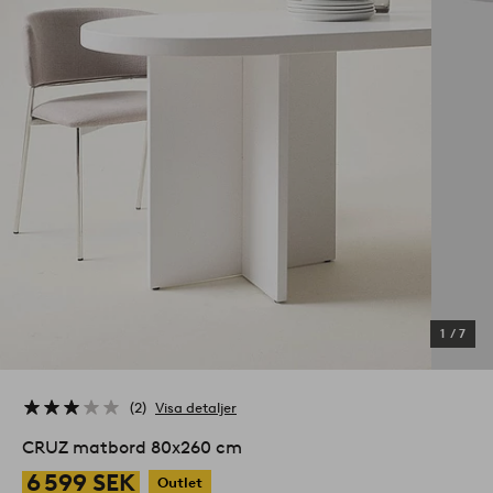
1
/
7
2
Visa detaljer
CRUZ matbord 80x260 cm
6 599 SEK
Outlet