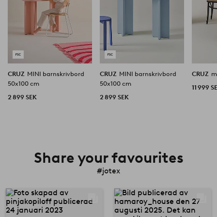
CRUZ
MINI barnskrivbord
CRUZ
MINI barnskrivbord
CRUZ
m
50x100 cm
50x100 cm
11 999 S
2 899 SEK
2 899 SEK
Share your favourites
#jotex