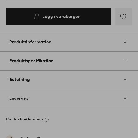
Lägg i varukorgen
Lägg
till
i
Produktinformation
favoriter
Produktspecifikation
Betalning
Leverans
Produktdeklaration