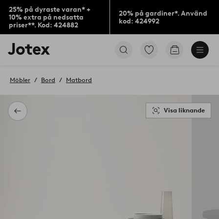
25% på dyraste varan* +
20% på gardiner*. Använd
10% extra på nedsatta
kod: 424992
priser**. Kod: 424882
Jotex
Gå
Gå
logotyp
till
till
-
favoritmarkerade
kundvagne
gå
produkter
Möbler
Bord
Matbord
till
förstasidan
Visa liknande
Tillbaka