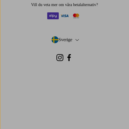
Vill du veta mer om
våra betalalternativ
?
elpy
visa
mastercard
Sverige
- Välj land
Instagram
Facebook