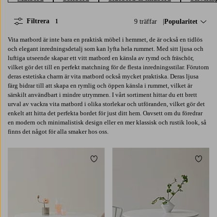
Filtrera
9 träffar
Sortera på:
Popularitet
1
Vita matbord är inte bara en praktisk möbel i hemmet, de är också en tidlös
och elegant inredningsdetalj som kan lyfta hela rummet. Med sitt ljusa och
luftiga utseende skapar ett vitt matbord en känsla av rymd och fräschör,
vilket gör det till en perfekt matchning för de flesta inredningsstilar. Förutom
deras estetiska charm är vita matbord också mycket praktiska. Deras ljusa
färg bidrar till att skapa en rymlig och öppen känsla i rummet, vilket är
särskilt användbart i mindre utrymmen. I vårt sortiment hittar du ett brett
urval av vackra vita matbord i olika storlekar och utföranden, vilket gör det
enkelt att hitta det perfekta bordet för just ditt hem. Oavsett om du föredrar
en modern och minimalistisk design eller en mer klassisk och rustik look, så
finns det något för alla smaker hos oss.
Lägg till i favoriter
Lägg t