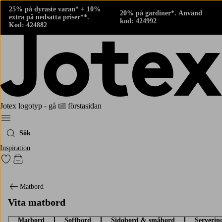
25% på dyraste varan* + 10%
20% på gardiner*. Använd
extra på nedsatta priser**.
kod: 424992
Kod: 424882
Jotex logotyp - gå till förstasidan
Meny
Sök
Inspiration
Gå till favoritmarkerade produkter
Gå till kundvagnen
Matbord
Vita matbord
Matbord
Soffbord
Sidobord & småbord
Serverin