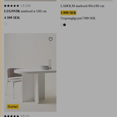
1,9
(10)
LAHOLM matbord 90x180 cm
1,9 baserat på 10 st betyg
LUGNVIK
matbord ø 100 cm
3 999 SEK
4 399 SEK
Ursprungligt pris
7 999 SEK
1 färg
2 färger
Lägg till i favoriter
Outlet
3,0
(2)