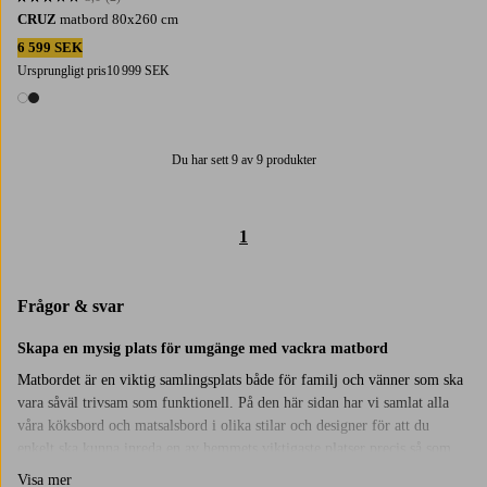
3,0 baserat på 2 st betyg
CRUZ
matbord 80x260 cm
6 599 SEK
Ursprungligt pris
10 999 SEK
2 färger
Du har sett 9 av 9 produkter
1
Frågor & svar
Skapa en mysig plats för umgänge med vackra matbord
Matbordet är en viktig samlingsplats både för familj och vänner som ska
vara såväl trivsam som funktionell. På den här sidan har vi samlat alla
våra köksbord och matsalsbord i olika stilar och designer för att du
enkelt ska kunna inreda en av hemmets viktigaste platser precis så som
du önskar. Vissa föredrar matbord av trä i en minimalistisk stil för att
Visa mer