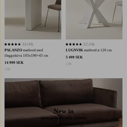
3,6
(16)
3,2
(14)
3,6 baserat på 16 st betyg
3,2 baserat på 14 st betyg
PALANZO
matbord med
LUGNVIK
matbord ø 120 cm
iläggsskiva 105x196+45 cm
5 499 SEK
14 999 SEK
2 färger
2 färger
New in
Säsongens utvalda nyheter