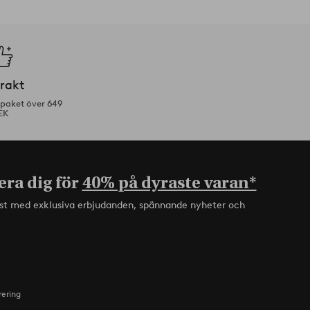
frakt
tpaket över 649
EK
era dig för
40% på dyraste varan*
rst med exklusiva erbjudanden, spännande nyheter och
rering