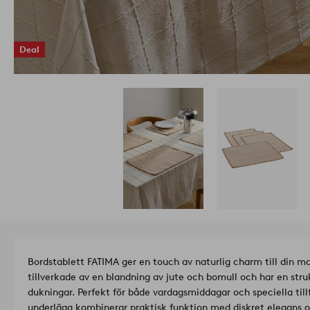
Deal
Bordstablett FATIMA ger en touch av naturlig charm till din m
tillverkade av en blandning av jute och bomull och har en stru
dukningar. Perfekt för både vardagsmiddagar och speciella til
underlägg kombinerar praktisk funktion med diskret elegans o