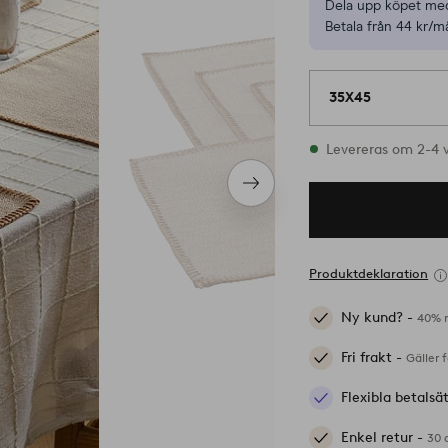
Dela upp köpet med
Betala från 44 kr/m
35X45
I lager
Levereras om 2-4 
Nästa
produkt
Produktdeklaration
Ny kund? -
40% r
Fri frakt -
Gäller 
Flexibla betalsä
Enkel retur -
30 