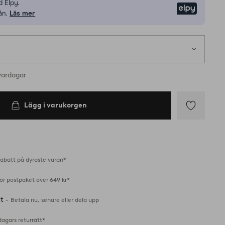
 Elpy.
Elpy
ån.
Läs mer
vardagar
Lägg i varukorgen
Lägg
till
i
favoriter
abatt på dyraste varan*
för postpaket över 649 kr*
tt -
Betala nu, senare eller dela upp
dagars returrätt*