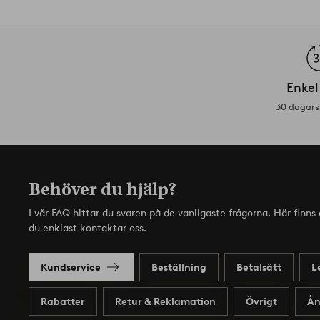
Enkel
30 dagars 
Behöver du hjälp?
I vår FAQ hittar du svaren på de vanligaste frågorna. Här finn
du enklast kontaktar oss.
Kundservice
Beställning
Betalsätt
L
Rabatter
Retur & Reklamation
Övrigt
Ån