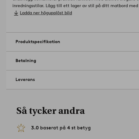
inredningsstilar. Lägg till ett lager av stil på ditt matbord me
Bomull.
Ladda ner högupplöst bild
Mått; Bredd: 35.0 cm. Höjd: 0,02 cm. Längd/djup:45.0 cm.
Antal i förpackning: 4.
Gramvikt: 500 g/m².
Endast fläcktvätt. Använd inte blekmedel
ej.
Artikelnummer: 2182762-01-105
Produktspecifikation
Betalning
Leverans
Så tycker andra
3.0
baserat på
4
st betyg