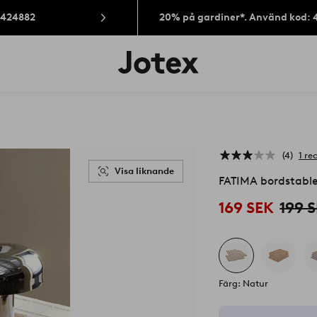
: 424882
20% på gardiner*. Använd kod: 
Jotex
logotyp
-
gå
till
förstasidan
4
1 re
Visa liknande
FATIMA bordstabl
169 SEK
199 
Färg: Natur