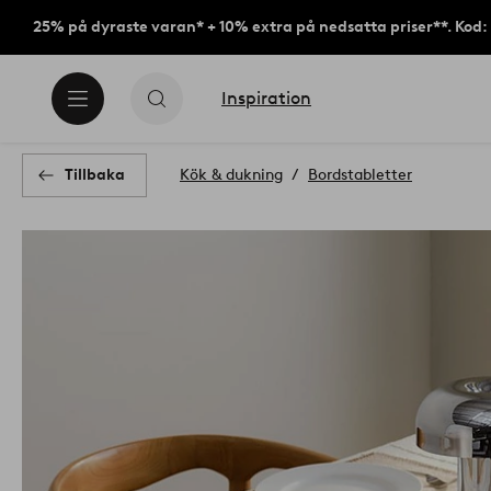
25% på dyraste varan* + 10% extra på nedsatta priser**. Kod
Inspiration
Tillbaka
Kök & dukning
Bordstabletter