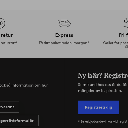
 retur
Express
Fri 
returrätt*
Få ditt paket redan imorgon*
Gäller för pos
S
Ny här? Registr
Som kund hos oss är du fö
s också information om hur
mängder av inspiration.
everans
Registrera dig
gerrättsformulär
* Se erbjudandevillkor vid regist