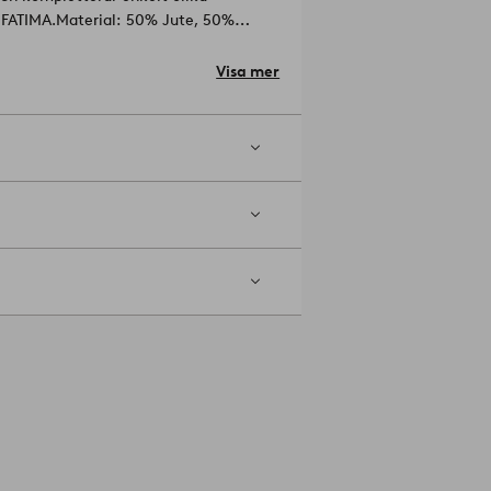
d FATIMA.
Material: 50% Jute, 50%
Visa mer
. Torktumla ej. Strykes ej. Kemtvättas