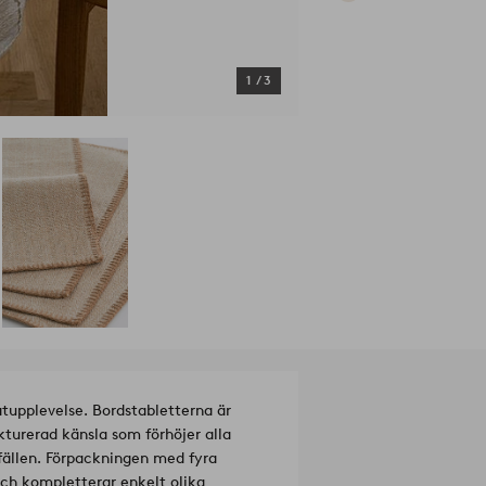
1
/
3
atupplevelse. Bordstabletterna är
kturerad känsla som förhöjer alla
lfällen. Förpackningen med fyra
ch kompletterar enkelt olika