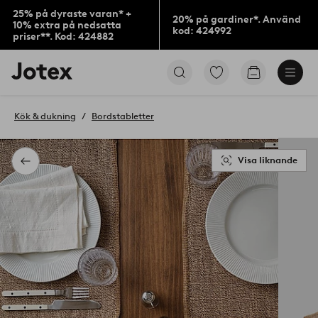
25% på dyraste varan* +
20% på gardiner*. Använd
10% extra på nedsatta
kod: 424992
priser**. Kod: 424882
Jotex
Gå
Gå
logotyp
till
till
-
favoritmarkerade
kundvagne
gå
produkter
Kök & dukning
Bordstabletter
till
förstasidan
Visa liknande
Tillbaka