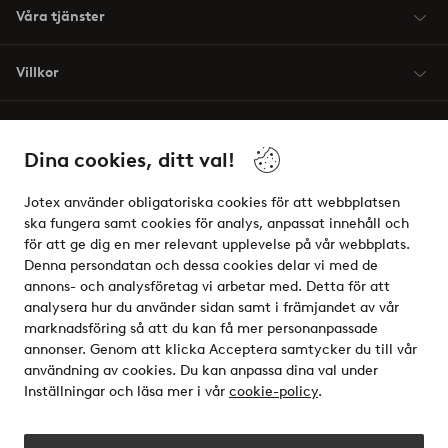
Våra tjänster
Villkor
Vänner
Dina cookies, ditt val!
Jotex använder obligatoriska cookies för att webbplatsen
ska fungera samt cookies för analys, anpassat innehåll och
för att ge dig en mer relevant upplevelse på vår webbplats.
Säkra betalningar - Betala direkt eller dela upp
Denna persondatan och dessa cookies delar vi med de
annons- och analysföretag vi arbetar med. Detta för att
Vill du veta mer om
våra betalalternativ
?
analysera hur du använder sidan samt i främjandet av vår
elpy
marknadsföring så att du kan få mer personanpassade
annonser. Genom att klicka Acceptera samtycker du till vår
användning av cookies. Du kan anpassa dina val under
Inställningar och läsa mer i vår
cookie-policy
.
Sverige - Välj land