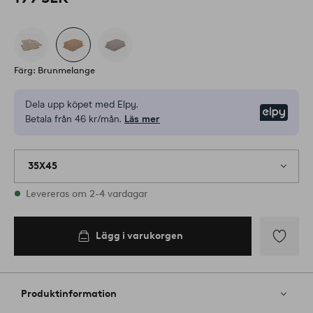
Färg: Brunmelange
Dela upp köpet med Elpy.
Elpy
Betala från 46 kr/mån.
Läs mer
35X45
I lager
Levereras om 2-4 vardagar
Lägg i varukorgen
Lägg i
varukorgen
Lägg
till
i
Produktinformation
favoriter