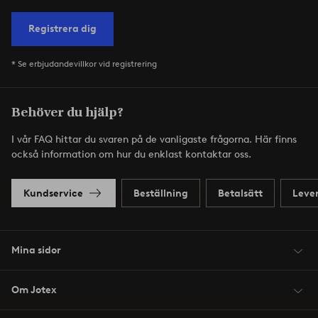
Registrera dig
* Se erbjudandevillkor vid registrering
Behöver du hjälp?
I vår FAQ hittar du svaren på de vanligaste frågorna. Här finns
också information om hur du enklast kontaktar oss.
Kundservice
Beställning
Betalsätt
Leve
Mina sidor
Om Jotex