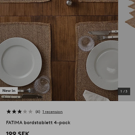
New in
1
/
3
4
1 recension
FATIMA bordstablett 4-pack
199 SEK