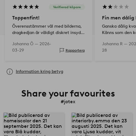
Verifierad köpare
Toppenfint!
Fin men dålig 
Överensstämmer väl med bilderna,
Ganska dålig kva
dragkedjan är väldigt diskret insydd
Känns som den k
vilket uppskattas!
ganska snabbt. S
Johanna Ö —
2026-
Johanna R —
202
03-29
28
Rapportera
Information kring betyg
Share your favourites
#jotex