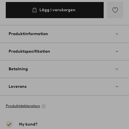
Lägg i varukorgen
Lägg
till
i
Produktinformation
favoriter
Produktspecifikation
Betalning
Leverans
Produktdeklaration
Ny kund?