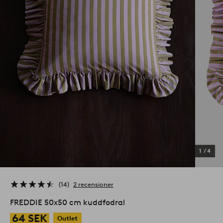
1
/
4
14
2 recensioner
FREDDIE 50x50 cm kuddfodral
64 SEK
Outlet