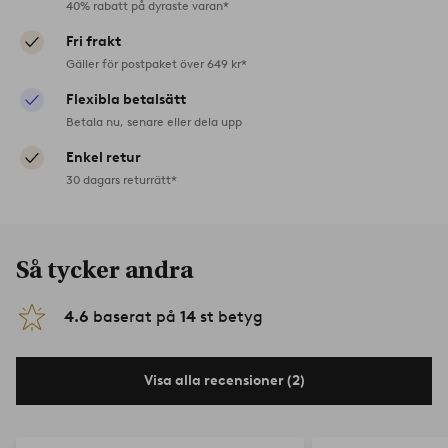
40% rabatt på dyraste varan*
Fri frakt
Gäller för postpaket över 649 kr*
Flexibla betalsätt
Betala nu, senare eller dela upp
Enkel retur
30 dagars returrätt*
Så tycker andra
4.6
baserat på
14
st betyg
Visa alla recensioner (2)