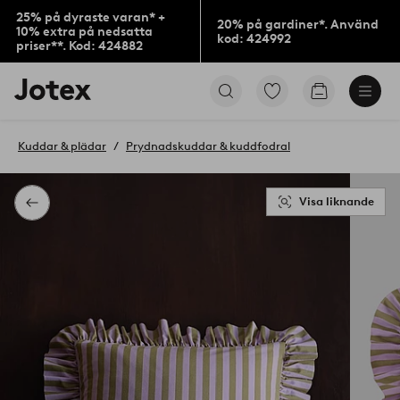
25% på dyraste varan* +
20% på gardiner*. Använd
10% extra på nedsatta
kod: 424992
priser**. Kod: 424882
Jotex
Gå
Gå
logotyp
till
till
-
favoritmarkerade
kundvagne
gå
produkter
Kuddar & plädar
Prydnadskuddar & kuddfodral
till
förstasidan
Visa liknande
Tillbaka