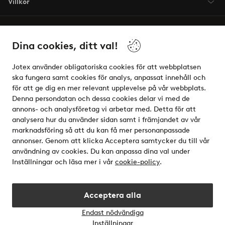
Villkor
Vänner
Dina cookies, ditt val!
Jotex använder obligatoriska cookies för att webbplatsen
ska fungera samt cookies för analys, anpassat innehåll och
för att ge dig en mer relevant upplevelse på vår webbplats.
Säkra betalningar - Betala direkt eller dela upp
Denna persondatan och dessa cookies delar vi med de
annons- och analysföretag vi arbetar med. Detta för att
Vill du veta mer om
våra betalalternativ
?
analysera hur du använder sidan samt i främjandet av vår
elpy
marknadsföring så att du kan få mer personanpassade
annonser. Genom att klicka Acceptera samtycker du till vår
användning av cookies. Du kan anpassa dina val under
Inställningar och läsa mer i vår
cookie-policy
.
Sverige - Välj land
Acceptera alla
Instagram
Facebook
Endast nödvändiga
Öppn
Inställningar
chatt