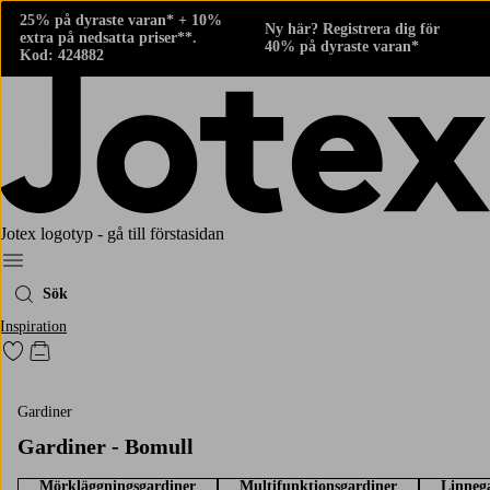
25% på dyraste varan* + 10%
Ny här? Registrera dig för
extra på nedsatta priser**.
40% på dyraste varan*
Kod: 424882
Jotex logotyp - gå till förstasidan
Meny
Sök
Inspiration
Gå till favoritmarkerade produkter
Gå till kundvagnen
Gardiner
Gardiner - Bomull
Mörkläggningsgardiner
Multifunktionsgardiner
Linneg