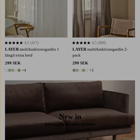
4,5
(417)
4,5
(889)
4,5 baserat på 417 st betyg
4,5 baserat på 889 st betyg
LAYER
multifunktionsgardin 1
LAYER
multifunktionsgardin 2-
längd extra bred
pack
299 SEK
299 SEK
+4
+3
9 färger
8 färger
New in
Säsongens utvalda nyheter