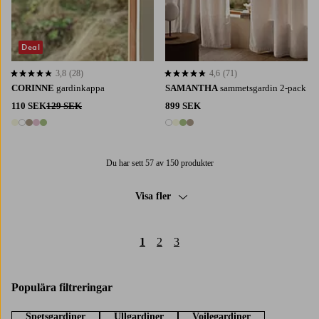
Deal
3,8
(28)
4,6
(71)
3,8 baserat på 28 st betyg
4,6 baserat på 71 st betyg
CORINNE
gardinkappa
SAMANTHA
sammetsgardin 2-pack
110 SEK
129 SEK
899 SEK
5 färger
4 färger
Du har sett 57 av 150 produkter
Visa fler
1
2
3
Populära filtreringar
Spetsgardiner
Ullgardiner
Voilegardiner