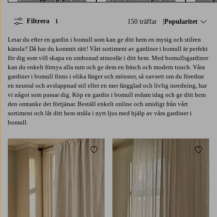
Filtrera
150 träffar
Sortera på:
Popularitet
1
Letar du efter en gardin i bomull som kan ge ditt hem en mysig och stilren
känsla? Då har du kommit rätt! Vårt sortiment av gardiner i bomull är perfekt
för dig som vill skapa en ombonad atmosfär i ditt hem. Med bomullsgardiner
kan du enkelt förnya alla rum och ge dem en fräsch och modern touch. Våra
gardiner i bomull finns i olika färger och mönster, så oavsett om du föredrar
en neutral och avslappnad stil eller en mer färgglad och livlig inredning, har
vi något som passar dig. Köp en gardin i bomull redam idag och ge ditt hem
den omtanke det förtjänar. Beställ enkelt online och smidigt från vårt
sortiment och låt ditt hem stråla i nytt ljus med hjälp av våra gardiner i
bomull.
Lägg till i favoriter
Lägg t
220
250
300
220
250
300