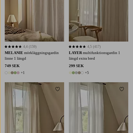
4,4
(159)
4,5
(417)
4,4 baserat på 159 st betyg
4,5 baserat på 417 st betyg
MELANIE
mörkläggningsgardin
LAYER
multifunktionsgardin 1
linne 1 längd
längd extra bred
749 SEK
299 SEK
+1
+5
6 färger
10 färger
Lägg till i favoriter
Lägg t
220
250
300
220
250
300