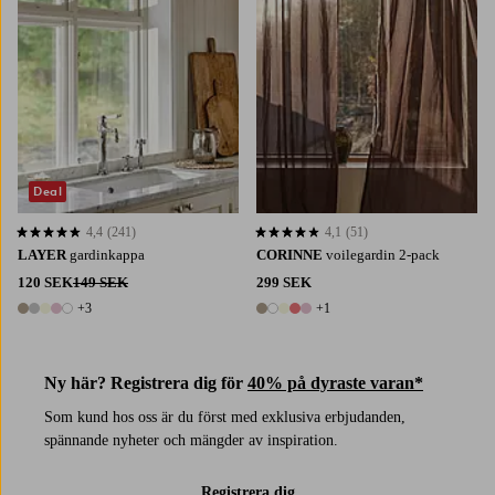
Deal
4,4
(241)
4,1
(51)
4,4 baserat på 241 st betyg
4,1 baserat på 51 st betyg
LAYER
gardinkappa
CORINNE
voilegardin 2-pack
120 SEK
149 SEK
299 SEK
+3
+1
8 färger
6 färger
Ny här? Registrera dig för
40% på dyraste varan*
Som kund hos oss är du först med exklusiva erbjudanden,
spännande nyheter och mängder av inspiration.
Registrera dig