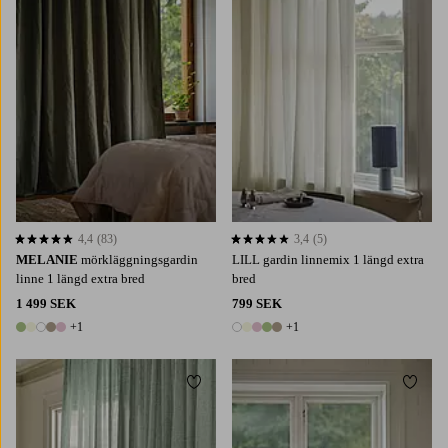
4,4
(83)
3,4
(5)
4,4 baserat på 83 st betyg
3,4 baserat på 5 st betyg
MELANIE
mörkläggningsgardin
LILL gardin linnemix 1 längd extra
linne 1 längd extra bred
bred
1 499 SEK
799 SEK
+1
+1
6 färger
6 färger
Lägg till i favoriter
Lägg t
220
250
300