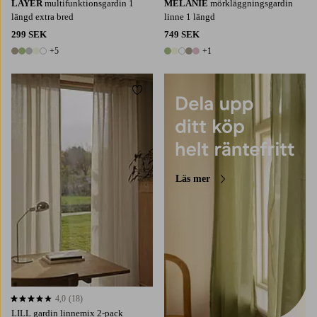
LAYER
multifunktionsgardin 1
MELANIE
mörkläggningsgardin
längd extra bred
linne 1 längd
299 SEK
749 SEK
+5
+1
10 färger
6 färger
Lägg till i favoriter
220
250
300
Läs mer
4,0
(18)
4,0 baserat på 18 st betyg
LILL gardin linnemix 2-pack