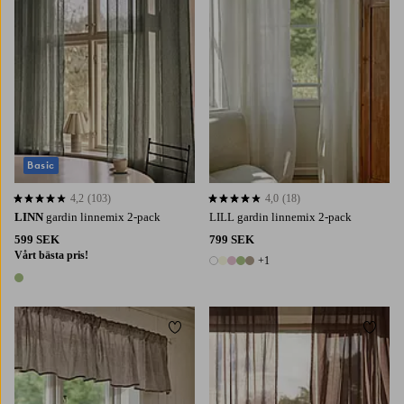
Basic
4,2
(103)
4,0
(18)
4,2 baserat på 103 st betyg
4,0 baserat på 18 st betyg
LINN
gardin linnemix 2-pack
LILL gardin linnemix 2-pack
599 SEK
799 SEK
Vårt bästa pris!
+1
6 färger
1 färg
Lägg till i favoriter
Lägg t
220
250
300