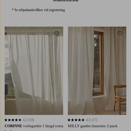
* Se erbjudandevillkor vid registrering
Lägg till i favoriter
Lägg t
220
250
300
220
250
300
4,2
(18)
4,3
(17)
4,2 baserat på 18 st betyg
4,3 baserat på 17 st betyg
CORINNE
voilegardin 1 längd extra
MILLY gardin linnemix 2-pack