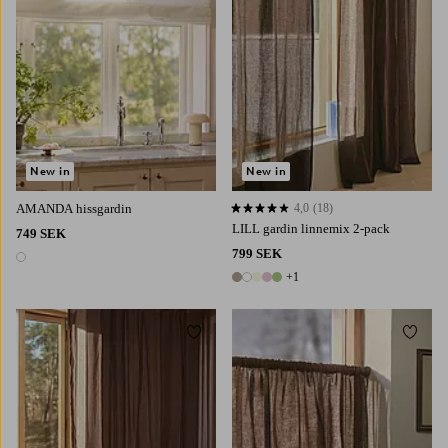
New in
New in
AMANDA hissgardin
4,0
(18)
4,0 baserat på 18 st betyg
LILL gardin linnemix 2-pack
749 SEK
799 SEK
1 färg
+1
6 färger
Lägg till i favoriter
Lägg t
220
250
300