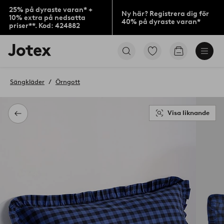
25% på dyraste varan* +
Ny här? Registrera dig för
10% extra på nedsatta
40% på dyraste varan*
priser**. Kod: 424882
Jotex
Gå
Gå
logotyp
till
till
-
favoritmarkerade
kundvagne
gå
produkter
Sängkläder
Örngott
till
förstasidan
Visa liknande
Tillbaka