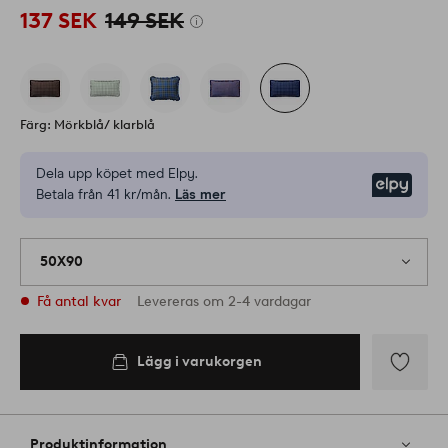
137 SEK
149 SEK
Färg: Mörkblå/ klarblå
Dela upp köpet med Elpy.
Elpy
Betala från 41 kr/mån.
Läs mer
50X90
Få antal kvar
Levereras om 2-4 vardagar
Lägg i varukorgen
Lägg i
varukorgen
Lägg
till
i
Produktinformation