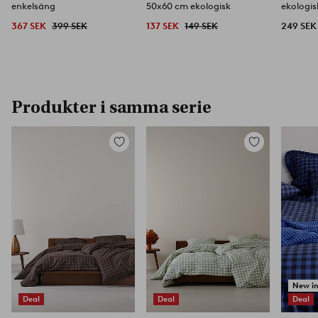
enkelsäng
50x60 cm ekologisk
ekologis
367 SEK
399 SEK
137 SEK
149 SEK
249 SEK
Produkter i samma serie
Lägg
Lägg
till
till
i
i
favoriter
favoriter
New i
Deal
Deal
Deal