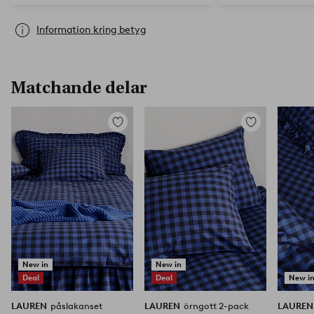
Information kring betyg
Matchande delar
Lägg
Lägg
till
till
i
i
favoriter
favoriter
New in
New in
Deal
Deal
New i
LAUREN
påslakanset
LAUREN
örngott 2-pack
LAURE