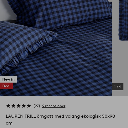
New in
Deal
1
/
4
27
9 recensioner
LAUREN FRILL örngott med volang ekologisk 50x90
cm