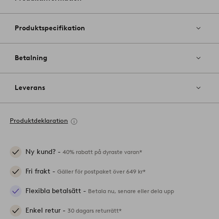
favoriter
Produktspecifikation
Betalning
Leverans
Produktdeklaration
Ny kund? -
40% rabatt på dyraste varan*
Fri frakt -
Gäller för postpaket över 649 kr*
Flexibla betalsätt -
Betala nu, senare eller dela upp
Enkel retur -
30 dagars returrätt*