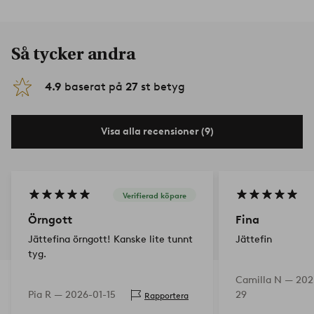
Så tycker andra
4.9
baserat på
27
st betyg
Visa alla recensioner (9)
Verifierad köpare
Örngott
Fina
Jättefina örngott! Kanske lite tunnt
Jättefin
tyg.
Camilla N —
202
Pia R —
2026-01-15
29
Rapportera