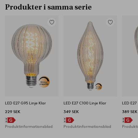
Produkter i samma serie
Lägg
Lägg
till
till
i
i
favoriter
favoriter
LED E27 G95 Linje Klar
LED E27 C100 Linje Klar
LED E27 
229 SEK
349 SEK
389 SEK
Produktinformationsblad
Produktinformationsblad
Produkt