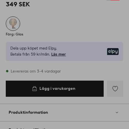
349 SEK
Färg: Glas
Dela upp köpet med Elpy.
Elpy
Betala från 59 kr/mån.
Läs mer
I lager
Levereras om 3-4 vardagar
Lägg i varukorgen
Lägg i
varukorgen
Lägg
till
i
Produktinformation
favoriter