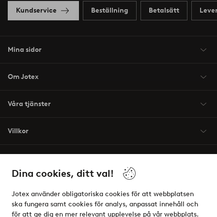
Kundservice
Beställning
Betalsätt
Leve
Mina sidor
Om Jotex
Våra tjänster
Villkor
Vänner
Dina cookies, ditt val!
Jotex använder obligatoriska cookies för att webbplatsen
ska fungera samt cookies för analys, anpassat innehåll och
för att ge dig en mer relevant upplevelse på vår webbplats.