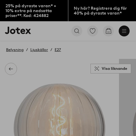
25% på dyraste varan* +
Ny här? Registrera dig för
10% extra på nedsatta
40% på dyraste varan*
priser**. Kod: 424882
Jotex
Gå
Gå
logotyp
till
till
-
favoritmarkerade
kundvagne
gå
produkter
Belysning
Ljuskällor
E27
till
förstasidan
Visa liknande
Tillbaka