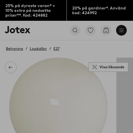
25% på dyraste varan* +
20% på gardiner*. Använd
10% extra på nedsatta
kod: 424992
priser**. Kod: 424882
Jotex
Gå
Gå
logotyp
till
till
-
favoritmarkerade
kundvagne
gå
produkter
Belysning
Ljuskällor
E27
till
förstasidan
Visa liknande
Tillbaka