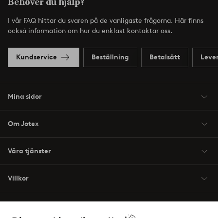
Behöver du hjälp?
I vår FAQ hittar du svaren på de vanligaste frågorna. Här finns
också information om hur du enklast kontaktar oss.
Kundservice
Beställning
Betalsätt
Leve
Mina sidor
Om Jotex
Våra tjänster
Villkor
Vänner