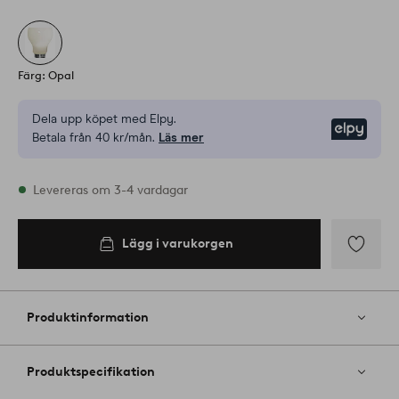
Färg: Opal
Dela upp köpet med Elpy.
Elpy
Betala från 40 kr/mån.
Läs mer
I lager
Levereras om 3-4 vardagar
Lägg i varukorgen
Lägg i
varukorgen
Lägg
till
i
Produktinformation
favoriter
Produktspecifikation