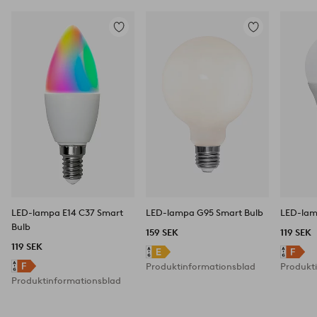
Lägg
Lägg
till
till
i
i
favoriter
favoriter
LED-lampa E14 C37 Smart
LED-lampa G95 Smart Bulb
LED-lam
Bulb
159 SEK
119 SEK
119 SEK
Produktinformationsblad
Produkt
Produktinformationsblad