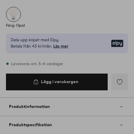
Färg: Opal
Dela upp köpet med Elpy.
Elpy
Betala från 43 kr/mån.
Läs mer
I lager
Levereras om 3-4 vardagar
Lägg i varukorgen
Lägg i
varukorgen
Lägg
till
i
Produktinformation
favoriter
Produktspecifikation