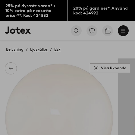
25% på dyraste varan* +
20% på gardiner*. Använd
10% extra på nedsatta
kod: 424992
priser**. Kod: 424882
Jotex
Gå
Gå
logotyp
till
till
-
favoritmarkerade
kundvagne
gå
produkter
Belysning
Ljuskällor
E27
till
förstasidan
Visa liknande
Tillbaka