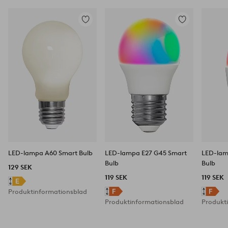
Lägg
Lägg
till
till
i
i
favoriter
favoriter
LED-lampa A60 Smart Bulb
LED-lampa E27 G45 Smart
LED-lam
Bulb
Bulb
129 SEK
119 SEK
119 SEK
Produktinformationsblad
Produktinformationsblad
Produkt