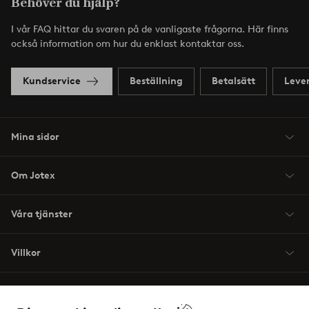
Behöver du hjälp?
I vår FAQ hittar du svaren på de vanligaste frågorna. Här finns
också information om hur du enklast kontaktar oss.
Kundservice
Beställning
Betalsätt
Leve
Mina sidor
Om Jotex
Våra tjänster
Villkor
Vänner