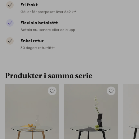
Fri frakt
Gäller för postpaket över 649 kr*
Flexibla betalsätt
Betala nu, senare eller dela upp
Enkel retur
30 dagars returrätt*
Produkter i samma serie
Lägg
Lägg
till
till
i
i
favoriter
favoriter