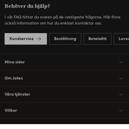
Behöver du hjälp?
I vår FAQ hittar du svaren på de vanligaste frågorna. Här finns
också information om hur du enklast kontaktar oss.
Kundservice
Beställning
Betalsätt
Leve
Mina sidor
Om Jotex
Våra tjänster
Villkor
Vänner