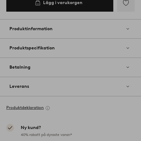
Lägg i varukorgen
Lägg
till
i
Produktinformation
favoriter
Produktspecifikation
Betalning
Leverans
Produktdeklaration
Ny kund?
40% rabatt på dyraste varan*