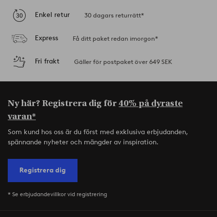
Enkel retur
30 dagars returrätt*
Express
Få ditt paket redan imorgon*
Fri frakt
Gäller för postpaket över 649 SEK
Ny här? Registrera dig för
40% på dyraste
varan*
Som kund hos oss är du först med exklusiva erbjudanden,
spännande nyheter och mängder av inspiration.
Registrera dig
* Se erbjudandevillkor vid registrering