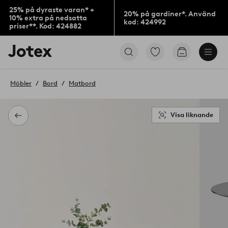
25% på dyraste varan* +
20% på gardiner*. Använd
10% extra på nedsatta
kod: 424992
priser**. Kod: 424882
Jotex
Gå
Gå
logotyp
till
till
-
favoritmarkerade
kundvagne
gå
produkter
Möbler
Bord
Matbord
till
förstasidan
Visa liknande
Tillbaka