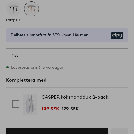
Färg: Ek
Delbetala räntefritt fr.
339:-/mån
Läs mer
Elpy
1 st
I lager
Levereras om 3-5 vardagar
Komplettera med
CASPER kökshandduk 2-pack
109 SEK
129 SEK