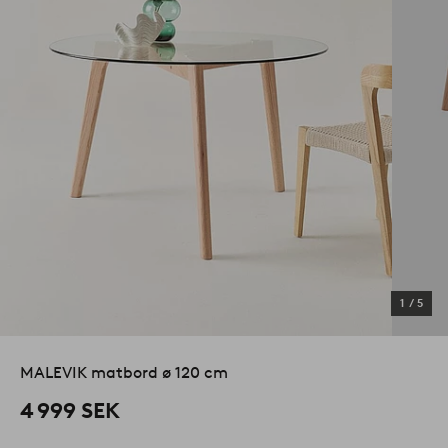
1
/
5
MALEVIK matbord ø 120 cm
4 999 SEK