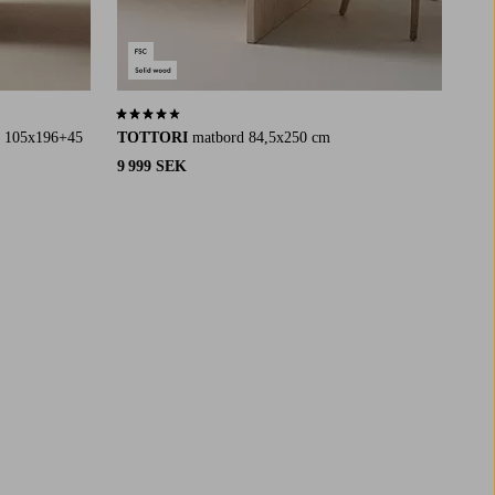
4,2 baserat på 11 st betyg
a 105x196+45
TOTTORI
matbord 84,5x250 cm
9 999 SEK