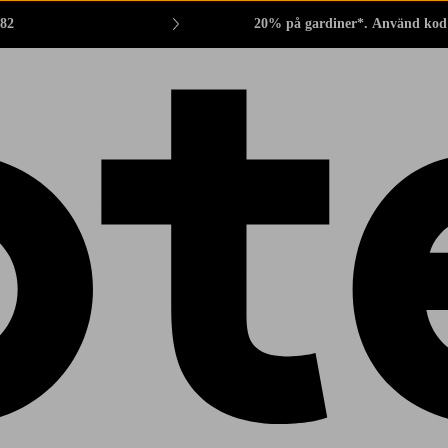
882
20% på gardiner*. Använd kod