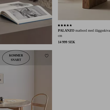
3,6 baserat på 16 st betyg
PALANZO
matbord med iläggsskiv
cm
14 999 SEK
KOMMER
Lägg till i favoriter
SNART