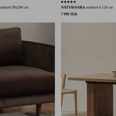
2 st betyg
3,9 baserat på 9 st betyg
matbord 90x200 cm
NATTAVAARA
matbord ø 120 cm
7 999 SEK