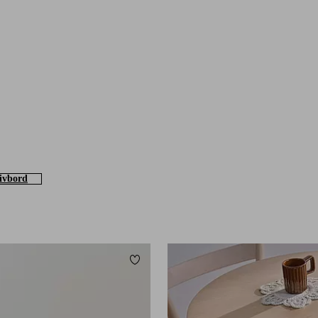
ivbord
Lägg till i favoriter