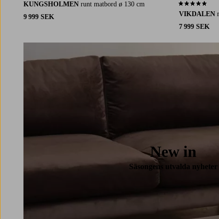
KUNGSHOLMEN
runt matbord ø 130 cm
5,0 baserat på 
VIKDALEN
9 999 SEK
7 999 SEK
New in
Säsongens utvalda nyheter