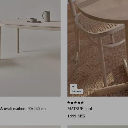
11 st betyg
2,7 baserat på 3 st betyg
RA
ovalt matbord 90x240 cm
MATSUE bord
1 999 SEK