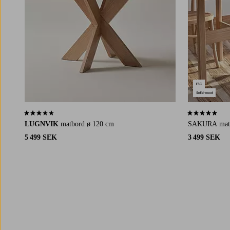
3,2 baserat på 14 st betyg
5,0 baserat på 
LUGNVIK
matbord ø 120 cm
SAKURA mat
5 499 SEK
3 499 SEK