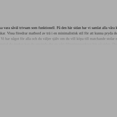
 vara såväl trivsam som funktionell. På den här sidan har vi samlat alla våra k
ar. Vissa föredrar matbord av trä i en minimalistisk stil för att kunna pryda de
 Vi har något för alla och du väljer själv om du vill köpa till matchande stolar
material du önskar kan du använda dig av vårt filtreringsverktyg här på sidan. 
ts i ditt kök eller i din matsal och att dess egenskaper överensstämmer med dina