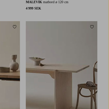
MALEVIK
matbord ø 120 cm
4 999 SEK
Lägg till i favoriter
Lägg till i 