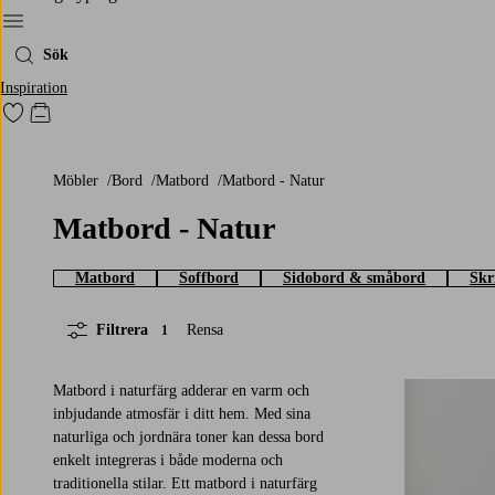
Meny
Sök
Inspiration
Gå till favoritmarkerade produkter
Gå till kundvagnen
Möbler
Bord
Matbord
Matbord - Natur
Matbord - Natur
Matbord
Soffbord
Sidobord & småbord
Skr
Filtrera
Rensa
1
Matbord i naturfärg adderar en varm och
inbjudande atmosfär i ditt hem. Med sina
naturliga och jordnära toner kan dessa bord
enkelt integreras i både moderna och
traditionella stilar. Ett matbord i naturfärg