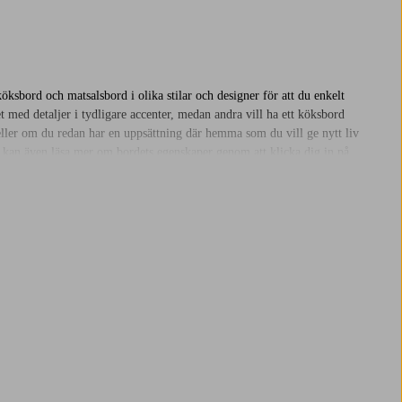
öksbord och matsalsbord i olika stilar och designer för att du enkelt
t med detaljer i tydligare accenter, medan andra vill ha ett köksbord
 eller om du redan har en uppsättning där hemma som du vill ge nytt liv
Du kan även läsa mer om bordets egenskaper genom att klicka dig in på
 önskemål. Välkommen att handla ditt nya favoritbord hos oss på Jotex!