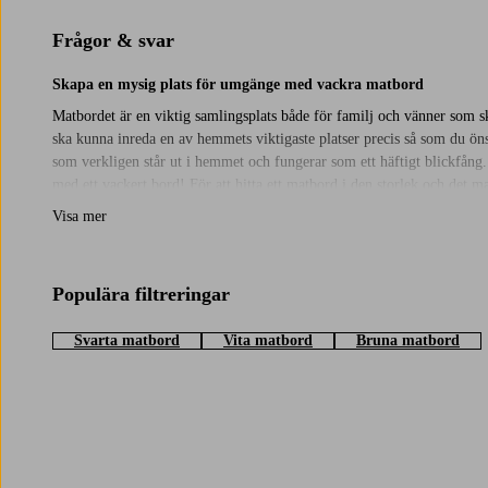
Frågor & svar
Skapa en mysig plats för umgänge med vackra matbord
Matbordet är en viktig samlingsplats både för familj och vänner som ska
ska kunna inreda en av hemmets viktigaste platser precis så som du önsk
som verkligen står ut i hemmet och fungerar som ett häftigt blickfång.
med ett vackert bord! För att hitta ett matbord i den storlek och det 
respektive produkt. På så sätt kan du vara säker på att bordet får pla
Visa mer
Populära filtreringar
Svarta matbord
Vita matbord
Bruna matbord
Trustpilot