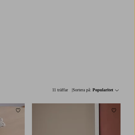
11 träffar
Sortera på:
Popularitet
Lägg till i favoriter
Lägg till i 