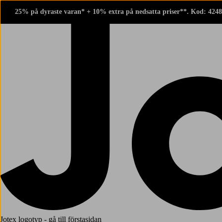
25% på dyraste varan* + 10% extra på nedsatta priser**. Kod: 424
Jotex logotyp - gå till förstasidan