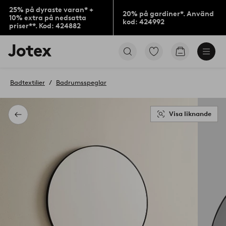
25% på dyraste varan* +
20% på gardiner*. Använd
10% extra på nedsatta
kod: 424992
priser**. Kod: 424882
Jotex
Gå
Gå
logotyp
till
till
-
favoritmarkerade
kundvagne
gå
produkter
Badtextilier
Badrumsspeglar
till
förstasidan
Visa liknande
Tillbaka