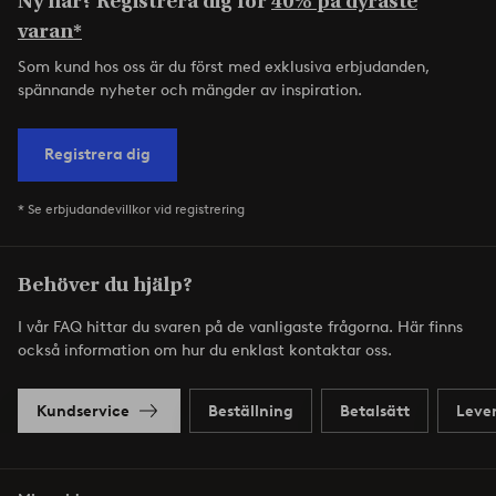
Ny här? Registrera dig för
40% på dyraste
varan*
Som kund hos oss är du först med exklusiva erbjudanden,
spännande nyheter och mängder av inspiration.
Registrera dig
* Se erbjudandevillkor vid registrering
Behöver du hjälp?
I vår FAQ hittar du svaren på de vanligaste frågorna. Här finns
också information om hur du enklast kontaktar oss.
Kundservice
Beställning
Betalsätt
Leve