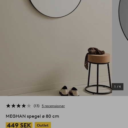
1
/
4
13
5 recensioner
MEGHAN spegel ø 80 cm
449 SEK
Outlet