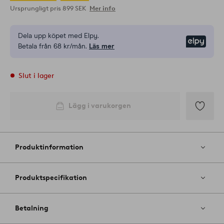
Ursprungligt pris
899 SEK
Mer info
Dela upp köpet med Elpy.
Elpy
Betala från 68 kr/mån.
Läs mer
Slut i lager
Lägg i varukorgen
Lägg
till
i
Produktinformation
favoriter
Produktspecifikation
Betalning