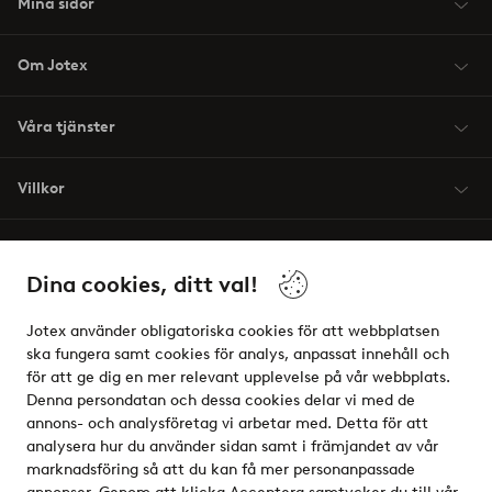
Mina sidor
Om Jotex
Våra tjänster
Villkor
Vänner
Dina cookies, ditt val!
Jotex använder obligatoriska cookies för att webbplatsen
ska fungera samt cookies för analys, anpassat innehåll och
för att ge dig en mer relevant upplevelse på vår webbplats.
Säkra betalningar - Betala direkt eller dela upp
Denna persondatan och dessa cookies delar vi med de
annons- och analysföretag vi arbetar med. Detta för att
Vill du veta mer om
våra betalalternativ
?
analysera hur du använder sidan samt i främjandet av vår
elpy
marknadsföring så att du kan få mer personanpassade